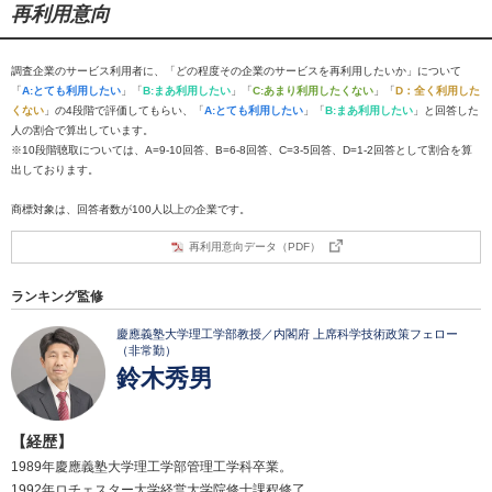
再利用意向
調査企業のサービス利用者に、「どの程度その企業のサービスを再利用したいか」について
「
A:とても利用したい
」「
B:まあ利用したい
」「
C:あまり利用したくない
」「
D：全く利用した
くない
」の4段階で評価してもらい、「
A:とても利用したい
」「
B:まあ利用したい
」と回答した
人の割合で算出しています。
※10段階聴取については、A=9-10回答、B=6-8回答、C=3-5回答、D=1-2回答として割合を算
出しております。
商標対象は、回答者数が100人以上の企業です。
再利用意向データ（PDF）
ランキング監修
慶應義塾大学理工学部教授／内閣府 上席科学技術政策フェロー
（非常勤）
鈴木秀男
【経歴】
1989年慶應義塾大学理工学部管理工学科卒業。
1992年ロチェスター大学経営大学院修士課程修了。