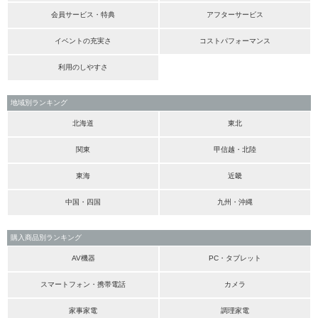
会員サービス・特典
アフターサービス
イベントの充実さ
コストパフォーマンス
利用のしやすさ
地域別ランキング
北海道
東北
関東
甲信越・北陸
東海
近畿
中国・四国
九州・沖縄
購入商品別ランキング
AV機器
PC・タブレット
スマートフォン・携帯電話
カメラ
家事家電
調理家電