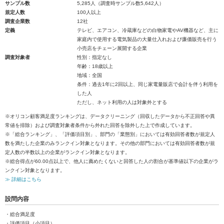
サンプル数
5,285人（調査時サンプル数5,642人）
規定人数
100人以上
調査企業数
12社
定義
テレビ、エアコン、冷蔵庫などの白物家電やAV機器など、主に
家庭内で使用する電気製品の大量仕入れおよび廉価販売を行う
小売店をチェーン展開する企業
調査対象者
性別：指定なし
年齢：18歳以上
地域：全国
条件：過去1年に2回以上、同じ家電量販店で会計を伴う利用を
した人
ただし、ネット利用の人は対象外とする
※オリコン顧客満足度ランキングは、データクリーニング（回収したデータから不正回答や異
常値を排除）および調査対象者条件から外れた回答を除外した上で作成しています。
※「総合ランキング」、「評価項目別」、部門の「業態別」においては有効回答者数が規定人
数を満たした企業のみランクイン対象となります。その他の部門においては有効回答者数が規
定人数の半数以上の企業がランクイン対象となります。
※総合得点が60.00点以上で、他人に薦めたくないと回答した人の割合が基準値以下の企業がラ
ンクイン対象となります。
≫ 詳細はこちら
設問内容
・総合満足度
・評価項目（小項目）