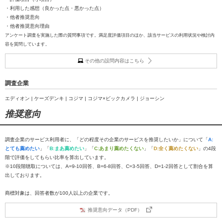
・利用した感想（良かった点・悪かった点）
・他者推奨意向
・他者推奨意向理由
アンケート調査を実施した際の質問事項です。満足度評価項目のほか、該当サービスの利用状況や検討内
容を質問しています。
その他の設問内容はこちら
調査企業
エディオン | ケーズデンキ | コジマ | コジマ×ビックカメラ | ジョーシン
推奨意向
調査企業のサービス利用者に、「どの程度その企業のサービスを推奨したいか」について「
A:
とても薦めたい
」「
B:まあ薦めたい
」「
C:あまり薦めたくない
」「
D:全く薦めたくない
」の4段
階で評価をしてもらい比率を算出しています。
※10段階聴取については、A=9-10回答、B=6-8回答、C=3-5回答、D=1-2回答として割合を算
出しております。
商標対象は、回答者数が100人以上の企業です。
推奨意向データ（PDF）