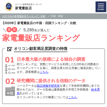
オリコン顧客満足度ランキング
家電量販店
おすすめの家電量販店ランキング・比較
中国・四国
【2020年】家電量販店の中国・四国ランキング・比較
／
／
5,285
最
新
名が選んだ
家電量販店ランキング
オリコン顧客満足度調査の特徴
日本最大級の規模による独自の調査
同ランキングは、実際にサービスを利用した5,285名の消費者の
方々のアンケートを基に、調査企業12社を対象に徹底比較してい
ます。調査概要は
こちら
。
研究機関に提供される信頼のデータ
ソースデータは
国立情報学研究所
を通じて学術研究機関に全て公
開されており、データ監修は慶應義塾大学理工学部教授・
鈴木秀
男
氏が行っています。
オリコンのランキングの概要については
こちら
。