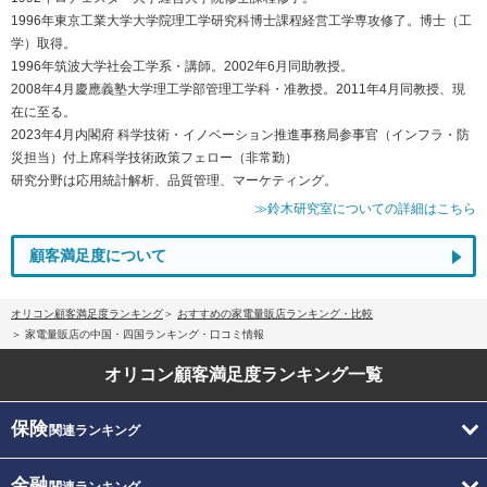
1996年東京工業大学大学院理工学研究科博士課程経営工学専攻修了。博士（工
学）取得。
1996年筑波大学社会工学系・講師。2002年6月同助教授。
2008年4月慶應義塾大学理工学部管理工学科・准教授。2011年4月同教授、現
在に至る。
2023年4月内閣府 科学技術・イノベーション推進事務局参事官（インフラ・防
災担当）付上席科学技術政策フェロー（非常勤）
研究分野は応用統計解析、品質管理、マーケティング。
≫鈴木研究室についての詳細はこちら
顧客満足度について
オリコン顧客満足度ランキング
おすすめの家電量販店ランキング・比較
家電量販店の中国・四国ランキング・口コミ情報
オリコン顧客満足度
ランキング一覧
保険
関連ランキング
金融
関連ランキング