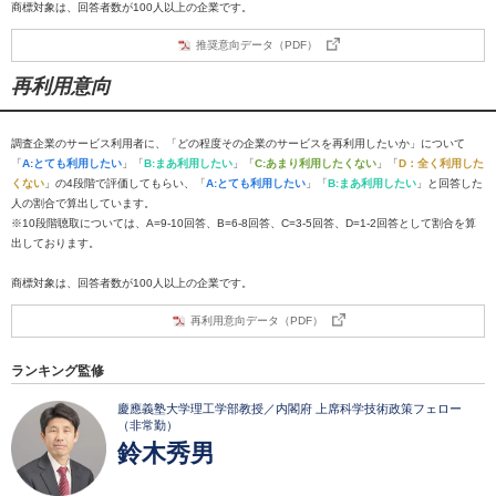
商標対象は、回答者数が100人以上の企業です。
推奨意向データ（PDF）
再利用意向
調査企業のサービス利用者に、「どの程度その企業のサービスを再利用したいか」について
「
A:とても利用したい
」「
B:まあ利用したい
」「
C:あまり利用したくない
」「
D：全く利用した
くない
」の4段階で評価してもらい、「
A:とても利用したい
」「
B:まあ利用したい
」と回答した
人の割合で算出しています。
※10段階聴取については、A=9-10回答、B=6-8回答、C=3-5回答、D=1-2回答として割合を算
出しております。
商標対象は、回答者数が100人以上の企業です。
再利用意向データ（PDF）
ランキング監修
慶應義塾大学理工学部教授／内閣府 上席科学技術政策フェロー
（非常勤）
鈴木秀男