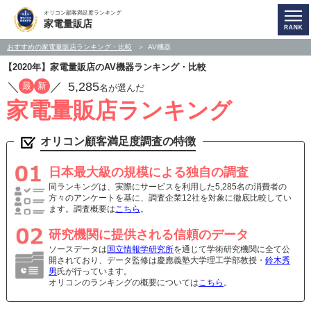
オリコン顧客満足度ランキング
家電量販店
おすすめの家電量販店ランキング・比較
AV機器
【2020年】家電量販店のAV機器ランキング・比較
／
／
5,285
最
新
名が選んだ
家電量販店ランキング
オリコン顧客満足度調査の特徴
日本最大級の規模による独自の調査
同ランキングは、実際にサービスを利用した5,285名の消費者の
方々のアンケートを基に、調査企業12社を対象に徹底比較してい
ます。調査概要は
こちら
。
研究機関に提供される信頼のデータ
ソースデータは
国立情報学研究所
を通じて学術研究機関に全て公
開されており、データ監修は慶應義塾大学理工学部教授・
鈴木秀
男
氏が行っています。
オリコンのランキングの概要については
こちら
。