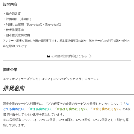
設問内容
・総合満足度
・評価項目（小項目）
・利用した感想（良かった点・悪かった点）
・他者推奨意向
・他者推奨意向理由
アンケート調査を実施した際の質問事項です。満足度評価項目のほか、該当サービスの利用状況や検討内
容を質問しています。
その他の設問内容はこちら
調査企業
エディオン | ケーズデンキ | コジマ | コジマ×ビックカメラ | ジョーシン
推奨意向
調査企業のサービス利用者に、「どの程度その企業のサービスを推奨したいか」について「
A:
とても薦めたい
」「
B:まあ薦めたい
」「
C:あまり薦めたくない
」「
D:全く薦めたくない
」の4段
階で評価をしてもらい比率を算出しています。
※10段階聴取については、A=9-10回答、B=6-8回答、C=3-5回答、D=1-2回答として割合を算
出しております。