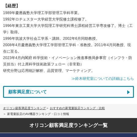
【経歴】
1989年慶應義塾大学理工学部管理工学科卒業。
1992年ロチェスター大学経営大学院修士課程修了。
1996年東京工業大学大学院理工学研究科博士課程経営工学専攻修了。博士（工
学）取得。
1996年筑波大学社会工学系・講師。2002年6月同助教授。
2008年4月慶應義塾大学理工学部管理工学科・准教授。2011年4月同教授、現
在に至る。
2023年4月内閣府 科学技術・イノベーション推進事務局参事官（インフラ・防
災担当）付上席科学技術政策フェロー（非常勤）
研究分野は応用統計解析、品質管理、マーケティング。
≫鈴木研究室についての詳細はこちら
顧客満足度について
オリコン顧客満足度ランキング
おすすめの家電量販店ランキング・比較
家電量販店のAV機器ランキング・口コミ情報
オリコン顧客満足度
ランキング一覧