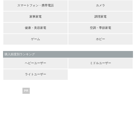
スマートフォン・携帯電話
カメラ
家事家電
調理家電
健康・美容家電
空調・季節家電
ゲーム
ホビー
購入頻度別ランキング
ヘビーユーザー
ミドルユーザー
ライトユーザー
PR