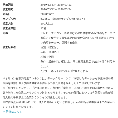
事前調査
2019/12/23～2020/03/11
調査期間
2020/03/12～2020/03/24
更新日
2020/06/01
サンプル数
5,285人（調査時サンプル数5,642人）
規定人数
100人以上
調査企業数
12社
定義
テレビ、エアコン、冷蔵庫などの白物家電やAV機器など、主に
家庭内で使用する電気製品の大量仕入れおよび廉価販売を行う
小売店をチェーン展開する企業
調査対象者
性別：指定なし
年齢：18歳以上
地域：全国
条件：過去1年に2回以上、同じ家電量販店で会計を伴う利用を
した人
ただし、ネット利用の人は対象外とする
※オリコン顧客満足度ランキングは、データクリーニング（回収したデータから不正回答や異
常値を排除）および調査対象者条件から外れた回答を除外した上で作成しています。
※「総合ランキング」、「評価項目別」、部門の「業態別」においては有効回答者数が規定人
数を満たした企業のみランクイン対象となります。その他の部門においては有効回答者数が規
定人数の半数以上の企業がランクイン対象となります。
※総合得点が60.00点以上で、他人に薦めたくないと回答した人の割合が基準値以下の企業がラ
ンクイン対象となります。
≫ 詳細はこちら