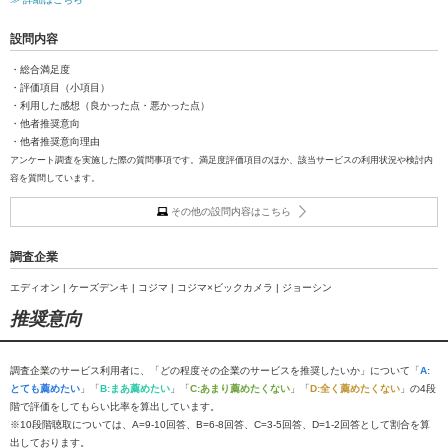
設問内容
・総合満足度
・評価項目（小項目）
・利用した感想（良かった点・悪かった点）
・他者推奨意向
・他者推奨意向理由
アンケート調査を実施した際の質問事項です。満足度評価項目のほか、該当サービスの利用状況や検討内
容を質問しています。
その他の設問内容はこちら
調査企業
エディオン | ケーズデンキ | コジマ | コジマ×ビックカメラ | ジョーシン
推奨意向
調査企業のサービス利用者に、「どの程度その企業のサービスを推奨したいか」について「
A:
とても薦めたい
」「
B:まあ薦めたい
」「
C:あまり薦めたくない
」「
D:全く薦めたくない
」の4段
階で評価をしてもらい比率を算出しています。
※10段階聴取については、A=9-10回答、B=6-8回答、C=3-5回答、D=1-2回答として割合を算
出しております。