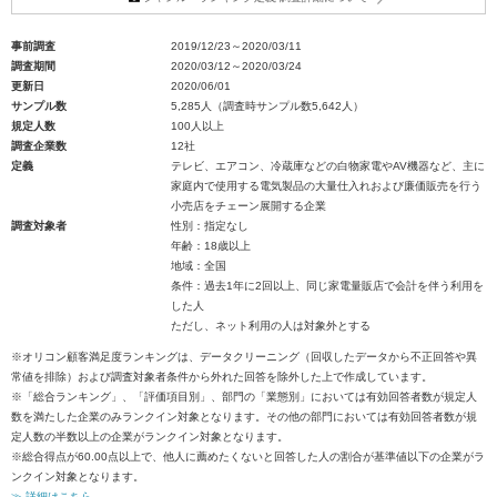
事前調査
2019/12/23～2020/03/11
調査期間
2020/03/12～2020/03/24
更新日
2020/06/01
サンプル数
5,285人（調査時サンプル数5,642人）
規定人数
100人以上
調査企業数
12社
定義
テレビ、エアコン、冷蔵庫などの白物家電やAV機器など、主に
家庭内で使用する電気製品の大量仕入れおよび廉価販売を行う
小売店をチェーン展開する企業
調査対象者
性別：指定なし
年齢：18歳以上
地域：全国
条件：過去1年に2回以上、同じ家電量販店で会計を伴う利用を
した人
ただし、ネット利用の人は対象外とする
※オリコン顧客満足度ランキングは、データクリーニング（回収したデータから不正回答や異
常値を排除）および調査対象者条件から外れた回答を除外した上で作成しています。
※「総合ランキング」、「評価項目別」、部門の「業態別」においては有効回答者数が規定人
数を満たした企業のみランクイン対象となります。その他の部門においては有効回答者数が規
定人数の半数以上の企業がランクイン対象となります。
※総合得点が60.00点以上で、他人に薦めたくないと回答した人の割合が基準値以下の企業がラ
ンクイン対象となります。
≫ 詳細はこちら