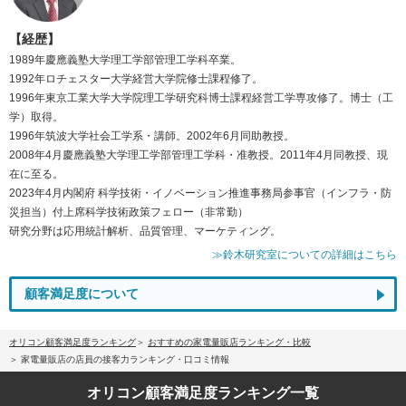
【経歴】
1989年慶應義塾大学理工学部管理工学科卒業。
1992年ロチェスター大学経営大学院修士課程修了。
1996年東京工業大学大学院理工学研究科博士課程経営工学専攻修了。博士（工
学）取得。
1996年筑波大学社会工学系・講師。2002年6月同助教授。
2008年4月慶應義塾大学理工学部管理工学科・准教授。2011年4月同教授、現
在に至る。
2023年4月内閣府 科学技術・イノベーション推進事務局参事官（インフラ・防
災担当）付上席科学技術政策フェロー（非常勤）
研究分野は応用統計解析、品質管理、マーケティング。
≫鈴木研究室についての詳細はこちら
顧客満足度について
オリコン顧客満足度ランキング
おすすめの家電量販店ランキング・比較
家電量販店の店員の接客力ランキング・口コミ情報
オリコン顧客満足度
ランキング一覧