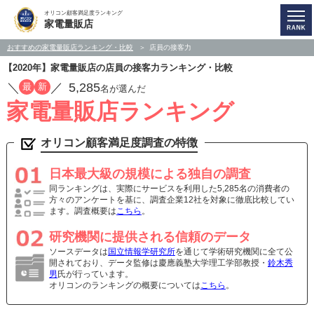
オリコン顧客満足度ランキング
家電量販店
おすすめの家電量販店ランキング・比較
店員の接客力
【2020年】家電量販店の店員の接客力ランキング・比較
／
／
5,285
最
新
名が選んだ
家電量販店ランキング
オリコン顧客満足度調査の特徴
日本最大級の規模による独自の調査
同ランキングは、実際にサービスを利用した5,285名の消費者の
方々のアンケートを基に、調査企業12社を対象に徹底比較してい
ます。調査概要は
こちら
。
研究機関に提供される信頼のデータ
ソースデータは
国立情報学研究所
を通じて学術研究機関に全て公
開されており、データ監修は慶應義塾大学理工学部教授・
鈴木秀
男
氏が行っています。
オリコンのランキングの概要については
こちら
。