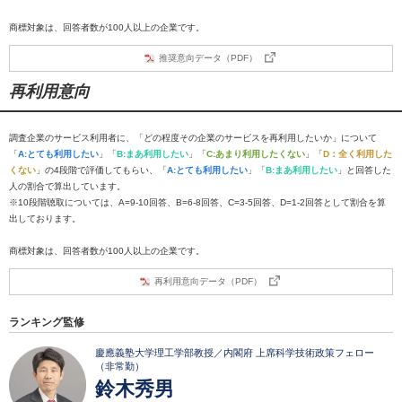
商標対象は、回答者数が100人以上の企業です。
推奨意向データ（PDF）
再利用意向
調査企業のサービス利用者に、「どの程度その企業のサービスを再利用したいか」について
「
A:とても利用したい
」「
B:まあ利用したい
」「
C:あまり利用したくない
」「
D：全く利用した
くない
」の4段階で評価してもらい、「
A:とても利用したい
」「
B:まあ利用したい
」と回答した
人の割合で算出しています。
※10段階聴取については、A=9-10回答、B=6-8回答、C=3-5回答、D=1-2回答として割合を算
出しております。
商標対象は、回答者数が100人以上の企業です。
再利用意向データ（PDF）
ランキング監修
慶應義塾大学理工学部教授／内閣府 上席科学技術政策フェロー
（非常勤）
鈴木秀男