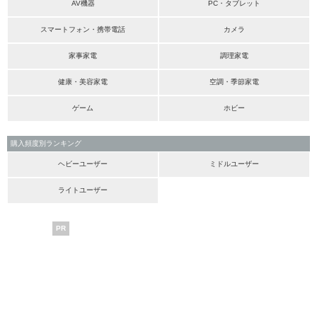
AV機器
PC・タブレット
スマートフォン・携帯電話
カメラ
家事家電
調理家電
健康・美容家電
空調・季節家電
ゲーム
ホビー
購入頻度別ランキング
ヘビーユーザー
ミドルユーザー
ライトユーザー
PR