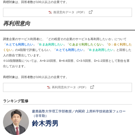
商標対象は、回答者数が100人以上の企業です。
推奨意向データ（PDF）
再利用意向
調査企業のサービス利用者に、「どの程度その企業のサービスを再利用したいか」について
「
A:とても利用したい
」「
B:まあ利用したい
」「
C:あまり利用したくない
」「
D：全く利用した
くない
」の4段階で評価してもらい、「
A:とても利用したい
」「
B:まあ利用したい
」と回答した
人の割合で算出しています。
※10段階聴取については、A=9-10回答、B=6-8回答、C=3-5回答、D=1-2回答として割合を算
出しております。
商標対象は、回答者数が100人以上の企業です。
再利用意向データ（PDF）
ランキング監修
慶應義塾大学理工学部教授／内閣府 上席科学技術政策フェロー
（非常勤）
鈴木秀男