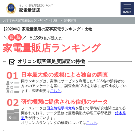
オリコン顧客満足度ランキング
家電量販店
おすすめの家電量販店ランキング・比較
家事家電
【2020年】家電量販店の家事家電ランキング・比較
／
／
5,285
最
新
名が選んだ
家電量販店ランキング
オリコン顧客満足度調査の特徴
日本最大級の規模による独自の調査
同ランキングは、実際にサービスを利用した5,285名の消費者の
方々のアンケートを基に、調査企業12社を対象に徹底比較してい
ます。調査概要は
こちら
。
研究機関に提供される信頼のデータ
ソースデータは
国立情報学研究所
を通じて学術研究機関に全て公
開されており、データ監修は慶應義塾大学理工学部教授・
鈴木秀
男
氏が行っています。
オリコンのランキングの概要については
こちら
。