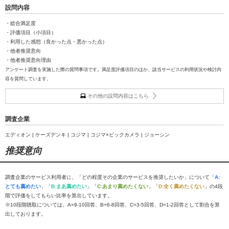
設問内容
・総合満足度
・評価項目（小項目）
・利用した感想（良かった点・悪かった点）
・他者推奨意向
・他者推奨意向理由
アンケート調査を実施した際の質問事項です。満足度評価項目のほか、該当サービスの利用状況や検討内
容を質問しています。
その他の設問内容はこちら
調査企業
エディオン | ケーズデンキ | コジマ | コジマ×ビックカメラ | ジョーシン
推奨意向
調査企業のサービス利用者に、「どの程度その企業のサービスを推奨したいか」について「
A:
とても薦めたい
」「
B:まあ薦めたい
」「
C:あまり薦めたくない
」「
D:全く薦めたくない
」の4段
階で評価をしてもらい比率を算出しています。
※10段階聴取については、A=9-10回答、B=6-8回答、C=3-5回答、D=1-2回答として割合を算
出しております。