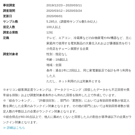
事前調査
2019/12/23～2020/03/11
調査期間
2020/03/12～2020/03/24
更新日
2020/06/01
サンプル数
5,285人（調査時サンプル数5,642人）
規定人数
100人以上
調査企業数
12社
定義
テレビ、エアコン、冷蔵庫などの白物家電やAV機器など、主に
家庭内で使用する電気製品の大量仕入れおよび廉価販売を行う
小売店をチェーン展開する企業
調査対象者
性別：指定なし
年齢：18歳以上
地域：全国
条件：過去1年に2回以上、同じ家電量販店で会計を伴う利用を
した人
ただし、ネット利用の人は対象外とする
※オリコン顧客満足度ランキングは、データクリーニング（回収したデータから不正回答や異
常値を排除）および調査対象者条件から外れた回答を除外した上で作成しています。
※「総合ランキング」、「評価項目別」、部門の「業態別」においては有効回答者数が規定人
数を満たした企業のみランクイン対象となります。その他の部門においては有効回答者数が規
定人数の半数以上の企業がランクイン対象となります。
※総合得点が60.00点以上で、他人に薦めたくないと回答した人の割合が基準値以下の企業がラ
ンクイン対象となります。
≫ 詳細はこちら