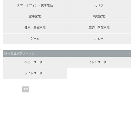
スマートフォン・携帯電話
カメラ
家事家電
調理家電
健康・美容家電
空調・季節家電
ゲーム
ホビー
購入頻度別ランキング
ヘビーユーザー
ミドルユーザー
ライトユーザー
PR