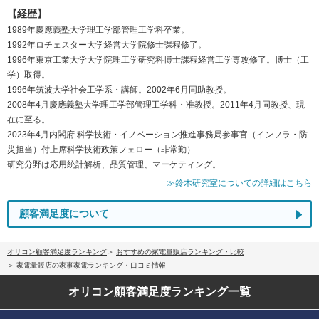
【経歴】
1989年慶應義塾大学理工学部管理工学科卒業。
1992年ロチェスター大学経営大学院修士課程修了。
1996年東京工業大学大学院理工学研究科博士課程経営工学専攻修了。博士（工
学）取得。
1996年筑波大学社会工学系・講師。2002年6月同助教授。
2008年4月慶應義塾大学理工学部管理工学科・准教授。2011年4月同教授、現
在に至る。
2023年4月内閣府 科学技術・イノベーション推進事務局参事官（インフラ・防
災担当）付上席科学技術政策フェロー（非常勤）
研究分野は応用統計解析、品質管理、マーケティング。
≫鈴木研究室についての詳細はこちら
顧客満足度について
オリコン顧客満足度ランキング
おすすめの家電量販店ランキング・比較
家電量販店の家事家電ランキング・口コミ情報
オリコン顧客満足度
ランキング一覧