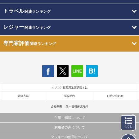
トラベル
関連ランキング
レジャー
関連ランキング
専門家評価
関連ランキング
オリコン顧客満足度調査とは
調査方法
掲載規約
お問い合わせ
会社概要
個人情報保護方針
引用・転載について
もくじ
利用者の声について
当サイトで公開されている情報（文字、写真、イラスト、画像データ等）及びこれらの配置・
編集および構造などについての著作権は株式会社oricon MEに帰属しております。
クッキーの使用について
当サイトに掲載している内容はすべてサービスの利用者が提出された見解・感想です。