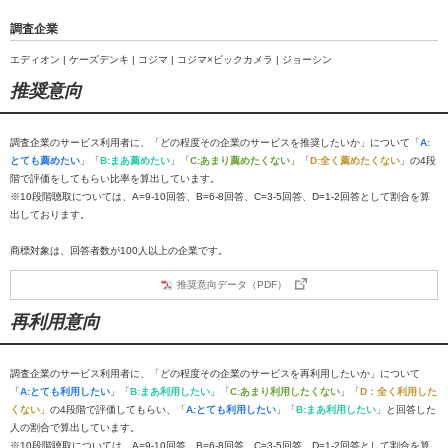
調査企業
エディオン | ケーズデンキ | コジマ | コジマ×ビックカメラ | ジョーシン
推奨意向
調査企業のサービス利用者に、「どの程度その企業のサービスを推奨したいか」について「
A:
とても薦めたい
」「
B:まあ薦めたい
」「
C:あまり薦めたくない
」「
D:全く薦めたくない
」の4段
階で評価をしてもらい比率を算出しています。
※10段階聴取については、A=9-10回答、B=6-8回答、C=3-5回答、D=1-2回答として割合を算
出しております。
商標対象は、回答者数が100人以上の企業です。
推奨意向データ（PDF）
再利用意向
調査企業のサービス利用者に、「どの程度その企業のサービスを再利用したいか」について
「
A:とても利用したい
」「
B:まあ利用したい
」「
C:あまり利用したくない
」「
D：全く利用した
くない
」の4段階で評価してもらい、「
A:とても利用したい
」「
B:まあ利用したい
」と回答した
人の割合で算出しています。
※10段階聴取については、A=9-10回答、B=6-8回答、C=3-5回答、D=1-2回答として割合を算