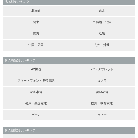
地域別ランキング
北海道
東北
関東
甲信越・北陸
東海
近畿
中国・四国
九州・沖縄
購入商品別ランキング
AV機器
PC・タブレット
スマートフォン・携帯電話
カメラ
家事家電
調理家電
健康・美容家電
空調・季節家電
ゲーム
ホビー
購入頻度別ランキング