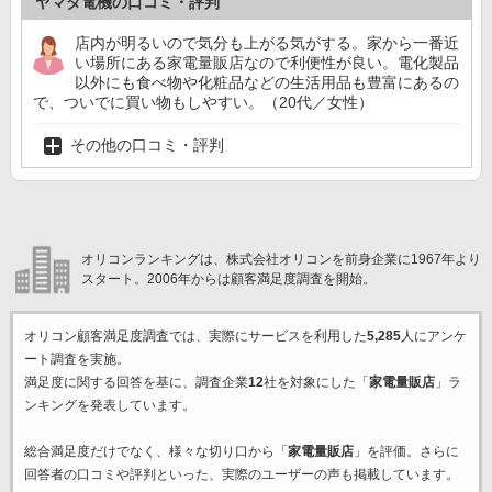
ヤマダ電機の口コミ・評判
店内が明るいので気分も上がる気がする。家から一番近
い場所にある家電量販店なので利便性が良い。電化製品
以外にも食べ物や化粧品などの生活用品も豊富にあるの
で、ついでに買い物もしやすい。（20代／女性）
その他の口コミ・評判
オリコンランキングは、株式会社オリコンを前身企業に1967年より
スタート。2006年からは顧客満足度調査を開始。
オリコン顧客満足度調査では、実際にサービスを利用した
5,285
人にアンケ
ート調査を実施。
満足度に関する回答を基に、調査企業
12
社を対象にした「
家電量販店
」ラ
ンキングを発表しています。
総合満足度だけでなく、様々な切り口から「
家電量販店
」を評価。さらに
回答者の口コミや評判といった、実際のユーザーの声も掲載しています。