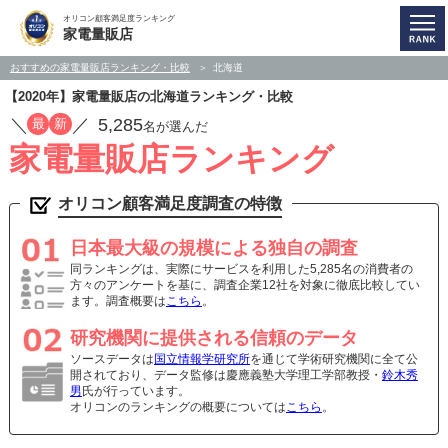
オリコン顧客満足度ランキング
家電量販店
おすすめの家電量販店ランキング・比較
北海道
【2020年】家電量販店の北海道ランキング・比較
／
／
5,285
最
新
名が選んだ
家電量販店ランキング
オリコン顧客満足度調査の特徴
日本最大級の規模による独自の調査
同ランキングは、実際にサービスを利用した5,285名の消費者の
方々のアンケートを基に、調査企業12社を対象に徹底比較してい
ます。調査概要は
こちら
。
研究機関に提供される信頼のデータ
ソースデータは
国立情報学研究所
を通じて学術研究機関に全て公
開されており、データ監修は慶應義塾大学理工学部教授・
鈴木秀
男
氏が行っています。
オリコンのランキングの概要については
こちら
。