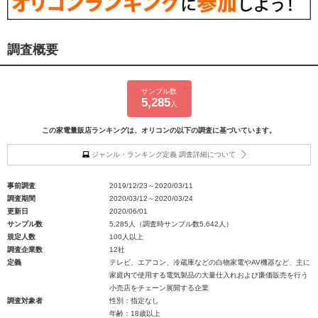
調査概要
サンプル数
5,285
人
この家電量販店ランキングは、オリコンの以下の調査に基づいています。
ジャンル・ランキング定義 調査詳細について
事前調査
2019/12/23～2020/03/11
調査期間
2020/03/12～2020/03/24
更新日
2020/06/01
サンプル数
5,285人（調査時サンプル数5,642人）
規定人数
100人以上
調査企業数
12社
定義
テレビ、エアコン、冷蔵庫などの白物家電やAV機器など、主に
家庭内で使用する電気製品の大量仕入れおよび廉価販売を行う
小売店をチェーン展開する企業
調査対象者
性別：指定なし
年齢：18歳以上