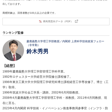
出しております。
商標対象は、回答者数が100人以上の企業です。
再利用意向データ（PDF）
ランキング監修
慶應義塾大学理工学部教授／内閣府 上席科学技術政策フェロー
（非常勤）
鈴木秀男
【経歴】
1989年慶應義塾大学理工学部管理工学科卒業。
1992年ロチェスター大学経営大学院修士課程修了。
1996年東京工業大学大学院理工学研究科博士課程経営工学専攻修了。博士（工
学）取得。
1996年筑波大学社会工学系・講師。2002年6月同助教授。
2008年4月慶應義塾大学理工学部管理工学科・准教授。2011年4月同教授、現
在に至る。
2023年4月内閣府 科学技術・イノベーション推進事務局参事官（インフラ・防