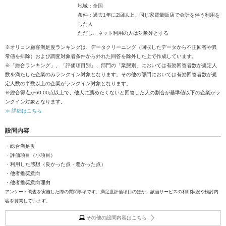
地域：全国
条件：過去1年に2回以上、同じ家電量販店で会計を伴う利用を
した人
ただし、ネット利用の人は対象外とする
※オリコン顧客満足度ランキングは、データクリーニング（回収したデータから不正回答や異
常値を排除）および調査対象者条件から外れた回答を除外した上で作成しています。
※「総合ランキング」、「評価項目別」、部門の「業態別」においては有効回答者数が規定人
数を満たした企業のみランクイン対象となります。その他の部門においては有効回答者数が規
定人数の半数以上の企業がランクイン対象となります。
※総合得点が60.00点以上で、他人に薦めたくないと回答した人の割合が基準値以下の企業がラ
ンクイン対象となります。
≫ 詳細はこちら
設問内容
・総合満足度
・評価項目（小項目）
・利用した感想（良かった点・悪かった点）
・他者推奨意向
・他者推奨意向理由
アンケート調査を実施した際の質問事項です。満足度評価項目のほか、該当サービスの利用状況や検討内
容を質問しています。
その他の設問内容はこちら