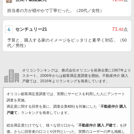
担当者の方が穏やかで丁寧だった。（20代／女性）
センチュリー21
71
.42
点
予算と、購入する家のイメージをピッタリと素早く対応。（50
代／男性）
オリコンランキングは、株式会社オリコンを前身企業に1967年より
スタート。2006年からは顧客満足度調査を開始。不動産仲介 購入
戸建ては、2016年よりランキングを発表しています。
オリコン顧客満足度調査では、実際にサービスを利用した
人にアンケート
調査を実施。
満足度に関する回答を基に、調査企業
43
社を対象にした「
不動産仲介 購入
戸建て
」ランキングを発表しています。
総合満足度だけでなく、様々な切り口から「
不動産仲介 購入 戸建て
」を評
価。さらに回答者の口コミや評判といった、実際のユーザーの声も掲載し