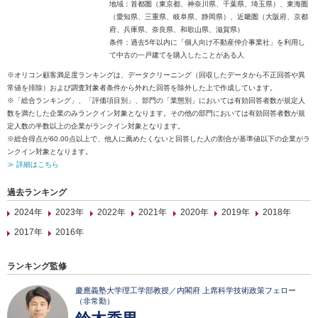
地域：首都圏（東京都、神奈川県、千葉県、埼玉県）、東海圏
（愛知県、三重県、岐阜県、静岡県）、近畿圏（大阪府、京都
府、兵庫県、奈良県、和歌山県、滋賀県）
条件：過去5年以内に「個人向け不動産仲介事業社」を利用し
て中古の一戸建てを購入したことがある人
※オリコン顧客満足度ランキングは、データクリーニング（回収したデータから不正回答や異
常値を排除）および調査対象者条件から外れた回答を除外した上で作成しています。
※「総合ランキング」、「評価項目別」、部門の「業態別」においては有効回答者数が規定人
数を満たした企業のみランクイン対象となります。その他の部門においては有効回答者数が規
定人数の半数以上の企業がランクイン対象となります。
※総合得点が60.00点以上で、他人に薦めたくないと回答した人の割合が基準値以下の企業がラ
ンクイン対象となります。
≫ 詳細はこちら
過去ランキング
2024年
2023年
2022年
2021年
2020年
2019年
2018年
2017年
2016年
ランキング監修
慶應義塾大学理工学部教授／内閣府 上席科学技術政策フェロー
（非常勤）