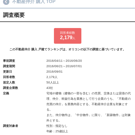
不動産仲介 購入 TOP
調査概要
回答者総数
2,179
人
この不動産仲介 購入 戸建てランキングは、オリコンの以下の調査に基づいています。
事前調査
2016/04/11～2016/06/20
調査期間
2016/06/21～2016/07/01
更新日
2016/09/01
回答者数
2,179人
規定人数
50人以上
調査企業数
43社
定義
宅地や建物（建物の一部を含む）の売買、交換または貸借の代
理、仲介、斡旋行為を業務として行う企業のうち、「不動産の
売買の仲介」を業務内容とする、不動産仲介企業を対象とす
る。
また、仲介物件は、「中古物件」に限り、「新築物件」は対象
外とする。
調査対象者
性別：指定なし
年齢：25歳以上