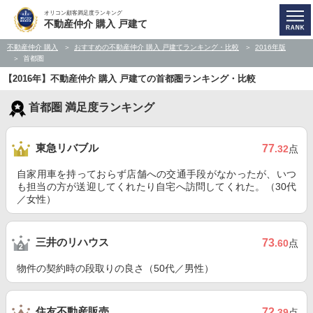
オリコン顧客満足度ランキング
不動産仲介 購入 戸建て
不動産仲介 購入
おすすめの不動産仲介 購入 戸建てランキング・比較
2016年版
首都圏
【2016年】不動産仲介 購入 戸建ての首都圏ランキング・比較
首都圏 満足度ランキング
東急リバブル
77
.32
点
自家用車を持っておらず店舗への交通手段がなかったが、いつ
も担当の方が送迎してくれたり自宅へ訪問してくれた。（30代
／女性）
三井のリハウス
73
.60
点
物件の契約時の段取りの良さ（50代／男性）
住友不動産販売
72
.39
点