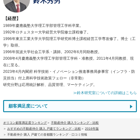
鈴木秀男
【経歴】
1989年慶應義塾大学理工学部管理工学科卒業。
1992年ロチェスター大学経営大学院修士課程修了。
1996年東京工業大学大学院理工学研究科博士課程経営工学専攻修了。博士（工
学）取得。
1996年筑波大学社会工学系・講師。2002年6月同助教授。
2008年4月慶應義塾大学理工学部管理工学科・准教授。2011年4月同教授、現
在に至る。
2023年4月内閣府 科学技術・イノベーション推進事務局参事官（インフラ・防
災担当）付上席科学技術政策フェロー（非常勤）
研究分野は応用統計解析、品質管理、マーケティング。
≫鈴木研究室についての詳細はこちら
顧客満足度について
オリコン顧客満足度ランキング
不動産仲介 購入ランキング・比較
おすすめの不動産仲介 購入 戸建てランキング・比較
2016年版
不動産仲介 購入 戸建ての首都圏ランキング・口コミ情報