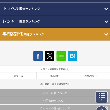
トラベル
関連ランキング
レジャー
関連ランキング
専門家評価
関連ランキング
オリコン顧客満足度調査とは
調査方法
掲載規約
お問い合わせ
会社概要
個人情報保護方針
引用・転載について
もくじ
利用者の声について
当サイトで公開されている情報（文字、写真、イラスト、画像データ等）及びこれらの配置・
編集および構造などについての著作権は株式会社oricon MEに帰属しております。
クッキーの使用について
当サイトに掲載している内容はすべてサービスの利用者が提出された見解・感想です。