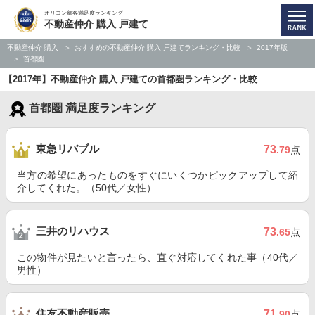
オリコン顧客満足度ランキング
不動産仲介 購入 戸建て
不動産仲介 購入
おすすめの不動産仲介 購入 戸建てランキング・比較
2017年版
首都圏
【2017年】不動産仲介 購入 戸建ての首都圏ランキング・比較
首都圏 満足度ランキング
東急リバブル
73
.79
点
当方の希望にあったものをすぐにいくつかピックアップして紹
介してくれた。（50代／女性）
三井のリハウス
73
.65
点
この物件が見たいと言ったら、直ぐ対応してくれた事（40代／
男性）
住友不動産販売
71
.90
点