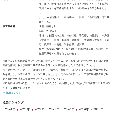
理、仲介、斡旋行為を業務として行う企業のうち、「不動産の
売買の仲介」を業務内容とする、不動産仲介企業を対象とす
る。
また、仲介物件は、「中古物件」に限り、「新築物件」は対象
外とする。
調査対象者
性別：指定なし
年齢：25歳以上
地域：首都圏（東京都、神奈川県、千葉県、埼玉県）、東海圏
（愛知県、三重県、岐阜県、静岡県）、近畿圏（大阪府、京都
府、兵庫県、奈良県、和歌山県、滋賀県）
条件：過去6年以内に「個人向け不動産仲介会社」を利用して
住居用戸建てを買ったことのある人
※オリコン顧客満足度ランキングは、データクリーニング（回収したデータから不正回答や異
常値を排除）および調査対象者条件から外れた回答を除外した上で作成しています。
※「総合ランキング」、「評価項目別」、部門の「業態別」においては有効回答者数が規定人
数を満たした企業のみランクイン対象となります。その他の部門においては有効回答者数が規
定人数の半数以上の企業がランクイン対象となります。
※総合得点が60.00点以上で、他人に薦めたくないと回答した人の割合が基準値以下の企業がラ
ンクイン対象となります。
≫ 詳細はこちら
過去ランキング
2024年
2023年
2022年
2021年
2020年
2019年
2018年