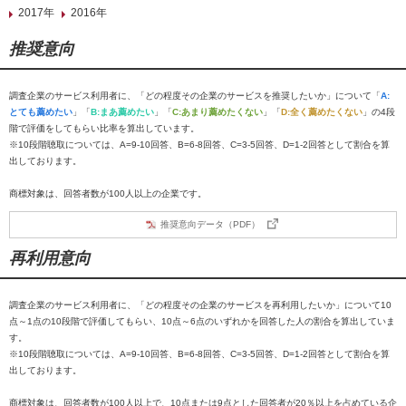
2017年
2016年
推奨意向
調査企業のサービス利用者に、「どの程度その企業のサービスを推奨したいか」について「
A:
とても薦めたい
」「
B:まあ薦めたい
」「
C:あまり薦めたくない
」「
D:全く薦めたくない
」の4段
階で評価をしてもらい比率を算出しています。
※10段階聴取については、A=9-10回答、B=6-8回答、C=3-5回答、D=1-2回答として割合を算
出しております。
商標対象は、回答者数が100人以上の企業です。
推奨意向データ（PDF）
再利用意向
調査企業のサービス利用者に、「どの程度その企業のサービスを再利用したいか」について10
点～1点の10段階で評価してもらい、10点～6点のいずれかを回答した人の割合を算出していま
す。
※10段階聴取については、A=9-10回答、B=6-8回答、C=3-5回答、D=1-2回答として割合を算
出しております。
商標対象は、回答者数が100人以上で、10点または9点とした回答者が20％以上を占めている企