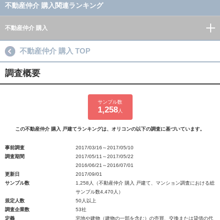
不動産仲介 購入関連ランキング
不動産仲介 購入
不動産仲介 購入 TOP
調査概要
サンプル数
1,258
人
この不動産仲介 購入 戸建てランキングは、オリコンの以下の調査に基づいています。
事前調査
2017/03/16～2017/05/10
調査期間
2017/05/11～2017/05/22
2016/06/21～2016/07/01
更新日
2017/09/01
サンプル数
1,258人（不動産仲介 購入 戸建て、マンション調査における総
サンプル数4,470人）
規定人数
50人以上
調査企業数
53社
定義
宅地や建物（建物の一部を含む）の売買、交換または貸借の代