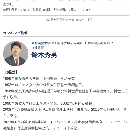
業です。
※再利用意向の％は、各選択肢の回答者数を用いて算出しています。
再利用意向データ（PDF）
ランキング監修
慶應義塾大学理工学部教授／内閣府 上席科学技術政策フェロー
（非常勤）
鈴木秀男
【経歴】
1989年慶應義塾大学理工学部管理工学科卒業。
1992年ロチェスター大学経営大学院修士課程修了。
1996年東京工業大学大学院理工学研究科博士課程経営工学専攻修了。博士（工
学）取得。
1996年筑波大学社会工学系・講師。2002年6月同助教授。
2008年4月慶應義塾大学理工学部管理工学科・准教授。2011年4月同教授、現
在に至る。
2023年4月内閣府 科学技術・イノベーション推進事務局参事官（インフラ・防
災担当）付上席科学技術政策フェロー（非常勤）