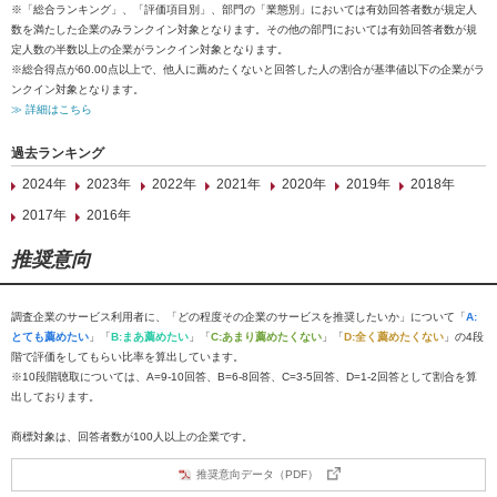
※「総合ランキング」、「評価項目別」、部門の「業態別」においては有効回答者数が規定人
数を満たした企業のみランクイン対象となります。その他の部門においては有効回答者数が規
定人数の半数以上の企業がランクイン対象となります。
※総合得点が60.00点以上で、他人に薦めたくないと回答した人の割合が基準値以下の企業がラ
ンクイン対象となります。
≫ 詳細はこちら
過去ランキング
2024年
2023年
2022年
2021年
2020年
2019年
2018年
2017年
2016年
推奨意向
調査企業のサービス利用者に、「どの程度その企業のサービスを推奨したいか」について「
A:
とても薦めたい
」「
B:まあ薦めたい
」「
C:あまり薦めたくない
」「
D:全く薦めたくない
」の4段
階で評価をしてもらい比率を算出しています。
※10段階聴取については、A=9-10回答、B=6-8回答、C=3-5回答、D=1-2回答として割合を算
出しております。
商標対象は、回答者数が100人以上の企業です。
推奨意向データ（PDF）