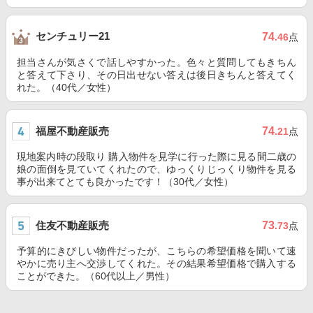
センチュリー21
74
.46
点
担当さんが気さくで話しやすかった。色々と質問してもきちん
と答えて下さり、その日出せない答えは後日きちんと答えてく
れた。（40代／女性）
福屋不動産販売
74
.21
点
現地案内時の段取り 購入物件を見学に行った際に見る間二歳の
娘の面倒を見ていてくれたので、ゆっくりじっくり物件を見る
事が出来てとても良かったです！（30代／女性）
住友不動産販売
73
.73
点
予算的にきびしい物件だったが、こちらの希望価格を聞いて速
やかに売り主へ交渉してくれた。その結果希望価格で購入する
ことができた。（60代以上／男性）