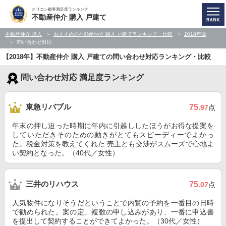
オリコン顧客満足度ランキング
不動産仲介 購入 戸建て
不動産仲介 購入
おすすめの不動産仲介 購入 戸建てランキング・比較
2018年版
問い合わせ対応
【2018年】不動産仲介 購入 戸建ての問い合わせ対応ランキング・比較
問い合わせ対応 満足度ランキング
東急リバブル
75
.97
点
年末の押し迫った時期に年内に引越ししたほうがお得な提案を
していただきそのための動きがとてもスピーディーでよかっ
た。税金対策を教えてくれた 売主とも交渉がスムーズで心地よ
い契約となった。（40代／女性）
三井のリハウス
75
.07
点
人気物件になりそうだということで内覧の予約を一番目の日時
で勧められた。案の定、複数の申し込みがあり、一番に申込書
を提出して契約することができてよかった。（30代／女性）