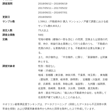
調査期間
2018/06/12～2018/06/19
2017/05/11～2017/05/22
2016/06/21～2016/07/01
更新日
2018/09/03
サンプル数
1,599人（不動産仲介 購入 マンション／戸建て調査における総
サンプル数6,803人）
規定人数
75人以上
調査企業数
59社
定義
宅地や建物（建物の一部を含む）の売買、交換または貸借の代
理、仲介、斡旋行為を業務として行う企業のうち、「不動産の
売買の仲介」を業務内容とする、不動産仲介企業を対象とす
る。
また、仲介物件は、「中古物件」に限り、「新築物件」は対象
外とする。
調査対象者
性別：指定なし
年齢：25歳以上
地域：首都圏（東京都、神奈川県、千葉県、埼玉県）、東海圏
（愛知県、三重県、岐阜県、静岡県）、近畿圏（大阪府、京都
府、兵庫県、奈良県、和歌山県、滋賀県）、九州圏（福岡県、
佐賀県、長崎県、熊本県、大分県、宮崎県、鹿児島県）
条件：過去7年以内に「個人向け不動産仲介会社」を利用して
住居用戸建てを購入したことのある人。
※オリコン顧客満足度ランキングは、データクリーニング（回収したデータから不正回答や異
常値を排除）および調査対象者条件から外れた回答を除外した上で作成しています。