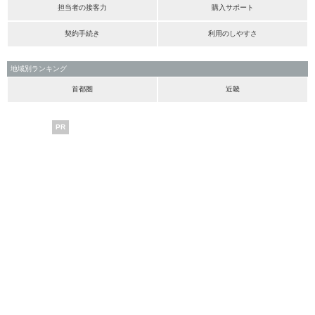
担当者の接客力
購入サポート
契約手続き
利用のしやすさ
地域別ランキング
首都圏
近畿
PR