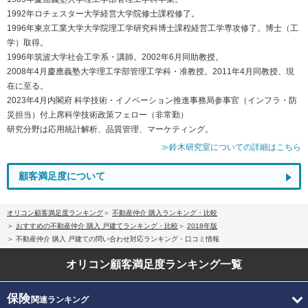
1992年ロチェスター大学経営大学院修士課程修了。
1996年東京工業大学大学院理工学研究科博士課程経営工学専攻修了。博士（工
学）取得。
1996年筑波大学社会工学系・講師。2002年6月同助教授。
2008年4月慶應義塾大学理工学部管理工学科・准教授。2011年4月同教授、現
在に至る。
2023年4月内閣府 科学技術・イノベーション推進事務局参事官（インフラ・防
災担当）付上席科学技術政策フェロー（非常勤）
研究分野は応用統計解析、品質管理、マーケティング。
≫鈴木研究室についての詳細はこちら
顧客満足度について
オリコン顧客満足度ランキング
不動産仲介 購入ランキング・比較
おすすめの不動産仲介 購入 戸建てランキング・比較
2018年版
不動産仲介 購入 戸建ての問い合わせ対応ランキング・口コミ情報
オリコン顧客満足度
ランキング一覧
保険
関連ランキング