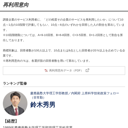
再利用意向
調査企業のサービス利用者に、「どの程度その企業のサービスを再利用したいか」について10
点～1点の10段階で評価してもらい、10点～6点のいずれかを回答した人の割合を算出していま
す。
※10段階聴取については、A=9-10回答、B=6-8回答、C=3-5回答、D=1-2回答として割合を算
出しております。
商標対象は、回答者数が100人以上で、10点または9点とした回答者が20％以上を占めている企
業です。
※再利用意向の％は、各選択肢の回答者数を用いて算出しています。
再利用意向データ（PDF）
ランキング監修
慶應義塾大学理工学部教授／内閣府 上席科学技術政策フェロー
（非常勤）
鈴木秀男
【経歴】
1989年慶應義塾大学理工学部管理工学科卒業。