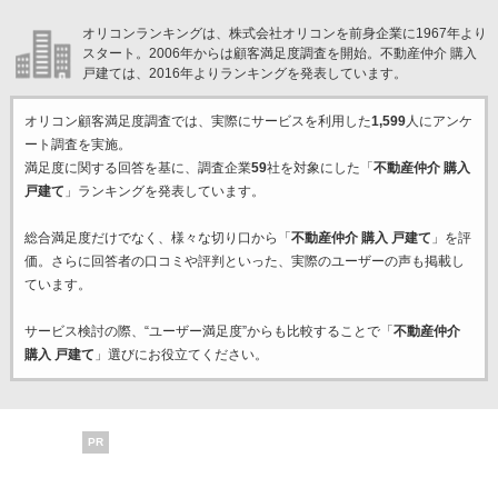
オリコンランキングは、株式会社オリコンを前身企業に1967年より
スタート。2006年からは顧客満足度調査を開始。不動産仲介 購入
戸建ては、2016年よりランキングを発表しています。
オリコン顧客満足度調査では、実際にサービスを利用した
1,599
人にアンケ
ート調査を実施。
満足度に関する回答を基に、調査企業
59
社を対象にした「
不動産仲介 購入
戸建て
」ランキングを発表しています。
総合満足度だけでなく、様々な切り口から「
不動産仲介 購入 戸建て
」を評
価。さらに回答者の口コミや評判といった、実際のユーザーの声も掲載し
ています。
サービス検討の際、“ユーザー満足度”からも比較することで「
不動産仲介
購入 戸建て
」選びにお役立てください。
PR