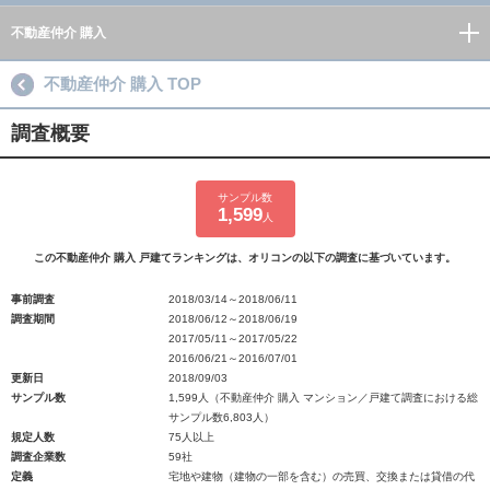
不動産仲介 購入
不動産仲介 購入 TOP
調査概要
サンプル数
1,599
人
この不動産仲介 購入 戸建てランキングは、オリコンの以下の調査に基づいています。
事前調査
2018/03/14～2018/06/11
調査期間
2018/06/12～2018/06/19
2017/05/11～2017/05/22
2016/06/21～2016/07/01
更新日
2018/09/03
サンプル数
1,599人（不動産仲介 購入 マンション／戸建て調査における総
サンプル数6,803人）
規定人数
75人以上
調査企業数
59社
定義
宅地や建物（建物の一部を含む）の売買、交換または貸借の代