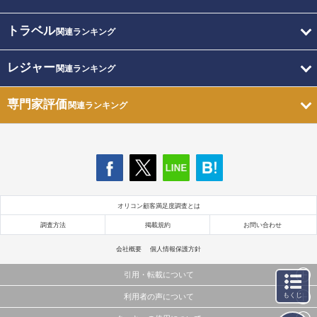
トラベル
関連ランキング
レジャー
関連ランキング
専門家評価
関連ランキング
オリコン顧客満足度調査とは
調査方法
掲載規約
お問い合わせ
会社概要
個人情報保護方針
引用・転載について
もくじ
利用者の声について
当サイトで公開されている情報（文字、写真、イラスト、画像データ等）及びこれらの配置・
編集および構造などについての著作権は株式会社oricon MEに帰属しております。