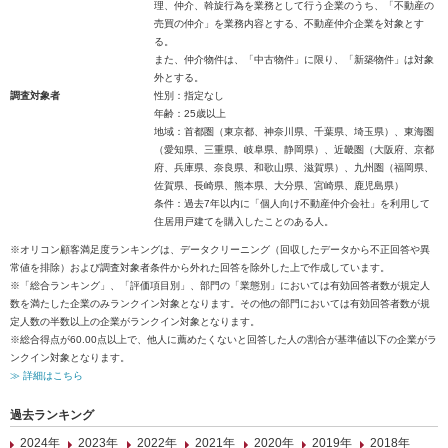
理、仲介、斡旋行為を業務として行う企業のうち、「不動産の
売買の仲介」を業務内容とする、不動産仲介企業を対象とす
る。
また、仲介物件は、「中古物件」に限り、「新築物件」は対象
外とする。
調査対象者
性別：指定なし
年齢：25歳以上
地域：首都圏（東京都、神奈川県、千葉県、埼玉県）、東海圏
（愛知県、三重県、岐阜県、静岡県）、近畿圏（大阪府、京都
府、兵庫県、奈良県、和歌山県、滋賀県）、九州圏（福岡県、
佐賀県、長崎県、熊本県、大分県、宮崎県、鹿児島県）
条件：過去7年以内に「個人向け不動産仲介会社」を利用して
住居用戸建てを購入したことのある人。
※オリコン顧客満足度ランキングは、データクリーニング（回収したデータから不正回答や異
常値を排除）および調査対象者条件から外れた回答を除外した上で作成しています。
※「総合ランキング」、「評価項目別」、部門の「業態別」においては有効回答者数が規定人
数を満たした企業のみランクイン対象となります。その他の部門においては有効回答者数が規
定人数の半数以上の企業がランクイン対象となります。
※総合得点が60.00点以上で、他人に薦めたくないと回答した人の割合が基準値以下の企業がラ
ンクイン対象となります。
≫ 詳細はこちら
過去ランキング
2024年
2023年
2022年
2021年
2020年
2019年
2018年