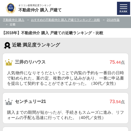
オリコン顧客満足度ランキング
不動産仲介 購入 戸建て
不動産仲介 購入
おすすめの不動産仲介 購入 戸建てランキング・比較
2018年版
近畿
【2018年】不動産仲介 購入 戸建ての近畿ランキング・比較
近畿 満足度ランキング
三井のリハウス
75
.44
点
人気物件になりそうだということで内覧の予約を一番目の日時
で勧められた。案の定、複数の申し込みがあり、一番に申込書
を提出して契約することができてよかった。（30代／女性）
センチュリー21
73
.54
点
購入までの期間が短かったが、手続きもスムーズに進み、リフ
ォームの手配も迅速に行ってくれた。（40代／女性）