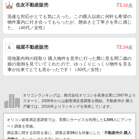
住友不動産販売
73
.32
点
迅速な対応がとても気に入った。この購入以前に何軒も希望の
物件案内に付き合ってもらったが、懸命さと丁寧さを常に感じ
た。（40代／女性）
福屋不動産販売
72
.34
点
現地案内時の段取り 購入物件を見学に行った際に見る間二歳の
娘の面倒を見ていてくれたので、ゆっくりじっくり物件を見る
事が出来てとても良かったです！（30代／女性）
オリコンランキングは、株式会社オリコンを前身企業に1967年より
スタート。2006年からは顧客満足度調査を開始。不動産仲介 購入
戸建ては、2016年よりランキングを発表しています。
オリコン顧客満足度調査では、実際にサービスを利用した
1,599
人にアンケ
ート調査を実施。
満足度に関する回答を基に、調査企業
59
社を対象にした「
不動産仲介 購入