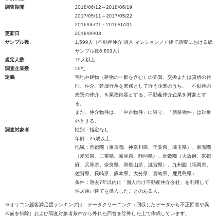
調査期間
2018/06/12～2018/06/19
2017/05/11～2017/05/22
2016/06/21～2016/07/01
更新日
2018/09/03
サンプル数
1,599人（不動産仲介 購入 マンション／戸建て調査における総
サンプル数6,803人）
規定人数
75人以上
調査企業数
59社
定義
宅地や建物（建物の一部を含む）の売買、交換または貸借の代
理、仲介、斡旋行為を業務として行う企業のうち、「不動産の
売買の仲介」を業務内容とする、不動産仲介企業を対象とす
る。
また、仲介物件は、「中古物件」に限り、「新築物件」は対象
外とする。
調査対象者
性別：指定なし
年齢：25歳以上
地域：首都圏（東京都、神奈川県、千葉県、埼玉県）、東海圏
（愛知県、三重県、岐阜県、静岡県）、近畿圏（大阪府、京都
府、兵庫県、奈良県、和歌山県、滋賀県）、九州圏（福岡県、
佐賀県、長崎県、熊本県、大分県、宮崎県、鹿児島県）
条件：過去7年以内に「個人向け不動産仲介会社」を利用して
住居用戸建てを購入したことのある人。
※オリコン顧客満足度ランキングは、データクリーニング（回収したデータから不正回答や異
常値を排除）および調査対象者条件から外れた回答を除外した上で作成しています。