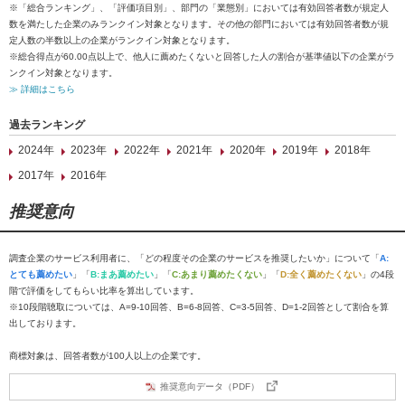
※「総合ランキング」、「評価項目別」、部門の「業態別」においては有効回答者数が規定人
数を満たした企業のみランクイン対象となります。その他の部門においては有効回答者数が規
定人数の半数以上の企業がランクイン対象となります。
※総合得点が60.00点以上で、他人に薦めたくないと回答した人の割合が基準値以下の企業がラ
ンクイン対象となります。
≫ 詳細はこちら
過去ランキング
2024年
2023年
2022年
2021年
2020年
2019年
2018年
2017年
2016年
推奨意向
調査企業のサービス利用者に、「どの程度その企業のサービスを推奨したいか」について「
A:
とても薦めたい
」「
B:まあ薦めたい
」「
C:あまり薦めたくない
」「
D:全く薦めたくない
」の4段
階で評価をしてもらい比率を算出しています。
※10段階聴取については、A=9-10回答、B=6-8回答、C=3-5回答、D=1-2回答として割合を算
出しております。
商標対象は、回答者数が100人以上の企業です。
推奨意向データ（PDF）