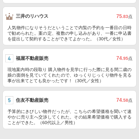
三井のリハウス
75
.83
点
人気物件になりそうだということで内覧の予約を一番目の日時
で勧められた。案の定、複数の申し込みがあり、一番に申込書
を提出して契約することができてよかった。（30代／女性）
福屋不動産販売
74
.95
点
現地案内時の段取り 購入物件を見学に行った際に見る間二歳の
娘の面倒を見ていてくれたので、ゆっくりじっくり物件を見る
事が出来てとても良かったです！（30代／女性）
住友不動産販売
74
.58
点
予算的にきびしい物件だったが、こちらの希望価格を聞いて速
やかに売り主へ交渉してくれた。その結果希望価格で購入する
ことができた。（60代以上／男性）