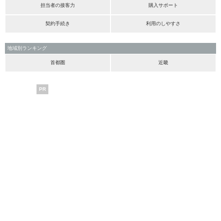
担当者の接客力
購入サポート
契約手続き
利用のしやすさ
地域別ランキング
首都圏
近畿
PR