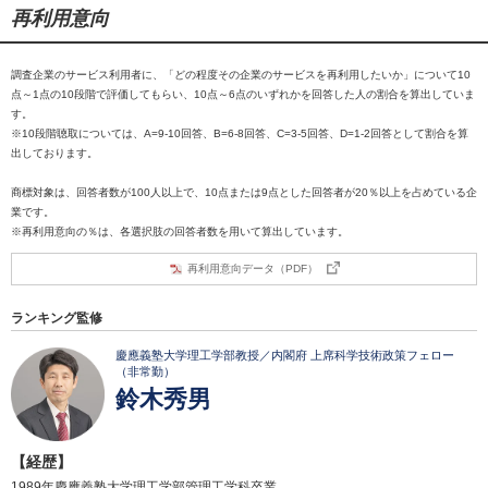
再利用意向
調査企業のサービス利用者に、「どの程度その企業のサービスを再利用したいか」について10
点～1点の10段階で評価してもらい、10点～6点のいずれかを回答した人の割合を算出していま
す。
※10段階聴取については、A=9-10回答、B=6-8回答、C=3-5回答、D=1-2回答として割合を算
出しております。
商標対象は、回答者数が100人以上で、10点または9点とした回答者が20％以上を占めている企
業です。
※再利用意向の％は、各選択肢の回答者数を用いて算出しています。
再利用意向データ（PDF）
ランキング監修
慶應義塾大学理工学部教授／内閣府 上席科学技術政策フェロー
（非常勤）
鈴木秀男
【経歴】
1989年慶應義塾大学理工学部管理工学科卒業。