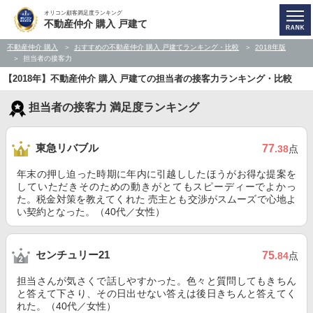
オリコン顧客満足度ランキング
不動産仲介 購入 戸建て
不動産仲介 購入
おすすめの不動産仲介 購入 戸建てランキング・比較
2018年版
担当者の接客力
【2018年】不動産仲介 購入 戸建ての担当者の接客力ランキング・比較
担当者の接客力 満足度ランキング
東急リバブル
77
.38
点
年末の押し迫った時期に年内に引越ししたほうがお得な提案を
していただきそのための動きがとてもスピーディーでよかっ
た。税金対策を教えてくれた 売主とも交渉がスムーズで心地よ
い契約となった。（40代／女性）
センチュリー21
75
.84
点
担当さんが気さくで話しやすかった。色々と質問してもきちん
と答えて下さり、その日出せない答えは後日きちんと答えてく
れた。（40代／女性）