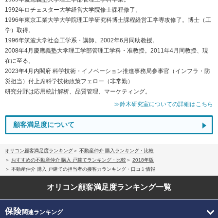
1992年ロチェスター大学経営大学院修士課程修了。
1996年東京工業大学大学院理工学研究科博士課程経営工学専攻修了。博士（工
学）取得。
1996年筑波大学社会工学系・講師。2002年6月同助教授。
2008年4月慶應義塾大学理工学部管理工学科・准教授。2011年4月同教授、現
在に至る。
2023年4月内閣府 科学技術・イノベーション推進事務局参事官（インフラ・防
災担当）付上席科学技術政策フェロー（非常勤）
研究分野は応用統計解析、品質管理、マーケティング。
≫鈴木研究室についての詳細はこちら
顧客満足度について
オリコン顧客満足度ランキング
不動産仲介 購入ランキング・比較
おすすめの不動産仲介 購入 戸建てランキング・比較
2018年版
不動産仲介 購入 戸建ての担当者の接客力ランキング・口コミ情報
オリコン顧客満足度
ランキング一覧
保険
関連ランキング