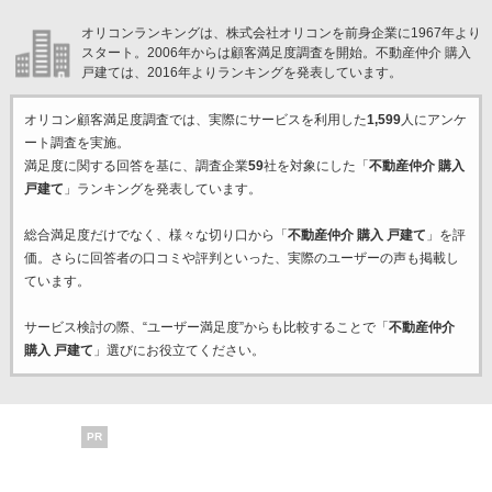
オリコンランキングは、株式会社オリコンを前身企業に1967年より
スタート。2006年からは顧客満足度調査を開始。不動産仲介 購入
戸建ては、2016年よりランキングを発表しています。
オリコン顧客満足度調査では、実際にサービスを利用した
1,599
人にアンケ
ート調査を実施。
満足度に関する回答を基に、調査企業
59
社を対象にした「
不動産仲介 購入
戸建て
」ランキングを発表しています。
総合満足度だけでなく、様々な切り口から「
不動産仲介 購入 戸建て
」を評
価。さらに回答者の口コミや評判といった、実際のユーザーの声も掲載し
ています。
サービス検討の際、“ユーザー満足度”からも比較することで「
不動産仲介
購入 戸建て
」選びにお役立てください。
PR