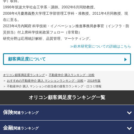
学）取得。
1996年筑波大学社会工学系・講師。2002年6月同助教授。
2008年4月慶應義塾大学理工学部管理工学科・准教授。2011年4月同教授、現
在に至る。
2023年4月内閣府 科学技術・イノベーション推進事務局参事官（インフラ・防
災担当）付上席科学技術政策フェロー（非常勤）
研究分野は応用統計解析、品質管理、マーケティング。
≫鈴木研究室についての詳細はこちら
顧客満足度について
オリコン顧客満足度ランキング
不動産仲介 購入ランキング・比較
おすすめの不動産仲介 購入 マンションランキング・比較
2018年版
不動産仲介 購入 マンションの担当者の接客力ランキング・口コミ情報
オリコン顧客満足度
ランキング一覧
保険
関連ランキング
金融
関連ランキング