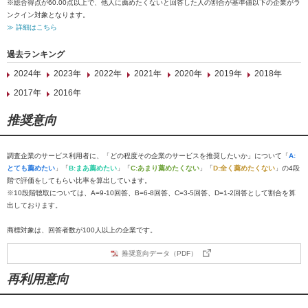
※総合得点が60.00点以上で、他人に薦めたくないと回答した人の割合が基準値以下の企業がラ
ンクイン対象となります。
≫ 詳細はこちら
過去ランキング
2024年
2023年
2022年
2021年
2020年
2019年
2018年
2017年
2016年
推奨意向
調査企業のサービス利用者に、「どの程度その企業のサービスを推奨したいか」について「
A:
とても薦めたい
」「
B:まあ薦めたい
」「
C:あまり薦めたくない
」「
D:全く薦めたくない
」の4段
階で評価をしてもらい比率を算出しています。
※10段階聴取については、A=9-10回答、B=6-8回答、C=3-5回答、D=1-2回答として割合を算
出しております。
商標対象は、回答者数が100人以上の企業です。
推奨意向データ（PDF）
再利用意向