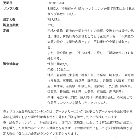
更新日
2018/09/03
サンプル数
3,882人（不動産仲介 購入 マンション／戸建て調査における総
サンプル数6,803人）
規定人数
75人以上
調査企業数
72社
定義
宅地や建物（建物の一部を含む）の売買、交換または貸借の代
理、仲介、斡旋行為を業務として行う企業のうち、「不動産の
売買の仲介」を業務内容とする、不動産仲介企業を対象とす
る。
また、仲介物件は、「中古物件」に限り、「新築物件」は対象
外とする。
調査対象者
性別：指定なし
年齢：25歳以上
地域：首都圏（東京都、神奈川県、千葉県、埼玉県）、東海圏
（愛知県、三重県、岐阜県、静岡県）、近畿圏（大阪府、京都
府、兵庫県、奈良県、和歌山県、滋賀県）、九州圏（福岡県、
佐賀県、長崎県、熊本県、大分県、宮崎県、鹿児島県）
条件：過去7年以内に「個人向け不動産仲介会社」を利用して
住居用マンションを購入したことのある人。
※オリコン顧客満足度ランキングは、データクリーニング（回収したデータから不正回答や異
常値を排除）および調査対象者条件から外れた回答を除外した上で作成しています。
※「総合ランキング」、「評価項目別」、部門の「業態別」においては有効回答者数が規定人
数を満たした企業のみランクイン対象となります。その他の部門においては有効回答者数が規
定人数の半数以上の企業がランクイン対象となります。