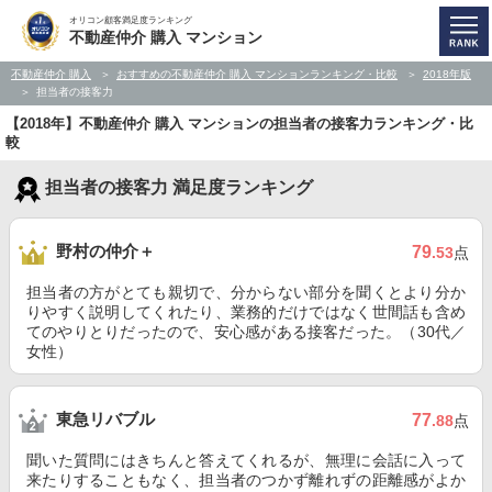
オリコン顧客満足度ランキング
不動産仲介 購入 マンション
不動産仲介 購入
おすすめの不動産仲介 購入 マンションランキング・比較
2018年版
担当者の接客力
【2018年】不動産仲介 購入 マンションの担当者の接客力ランキング・比
較
担当者の接客力 満足度ランキング
野村の仲介＋
79
.53
点
担当者の方がとても親切で、分からない部分を聞くとより分か
りやすく説明してくれたり、業務的だけではなく世間話も含め
てのやりとりだったので、安心感がある接客だった。（30代／
女性）
東急リバブル
77
.88
点
聞いた質問にはきちんと答えてくれるが、無理に会話に入って
来たりすることもなく、担当者のつかず離れずの距離感がよか