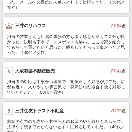
った。メールへの返信レスポンスもよく信頼できた。（30代／
女性）
三井のリハウス
77
.54
点
担当の営業さんも店舗の事務の方も凄く感じが良くて気分が良
かった。説明も丁寧で、レスポンスも早い。ここで家を紹介し
てもらって買いたいと思った。紹介してもらって良かったと思
った。（30代／女性）
大成有楽不動産販売
77
.42
点
担当者の対応は丁寧かつ迅速で、礼儀正しく好感が持てた。店
舗も近く、入りやすい雰囲気で、突然訪ねた場合も快く対応し
ていただいた。（50代／男性）
三井住友トラスト不動産
76
.79
点
相続の点での配慮や三井信託とのお金のやり取りもスムーズ。
法律や手続きでわからないとすぐに対応してくれた。（40代／