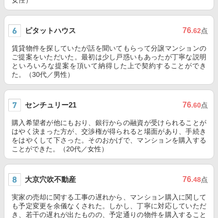
女性）
ピタットハウス
76
.62
点
賃貸物件を探していたが話を聞いてもらって分譲マンションの
ご提案をいただいた。最初は少し戸惑いもあったが丁寧な説明
といろいろな提案を頂いて納得した上で契約することができ
た。（30代／男性）
センチュリー21
76
.60
点
購入希望者が他にもおり、銀行からの融資が受けられることが
はやく決まった方が、交渉権が得られると場面があり、手続き
をはやくして下さった。そのおかげで、マンションを購入する
ことができた。（20代／女性）
大京穴吹不動産
76
.48
点
実家の売却に関する工事の遅れから、マンション購入に関して
も予定変更を余儀なくされた。しかし、丁寧に対応していただ
き、若干の遅れが出たものの、予定通りの物件を購入すること