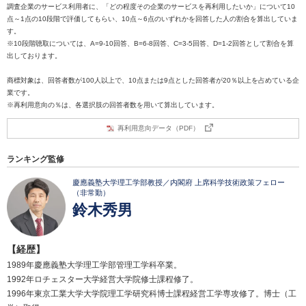
調査企業のサービス利用者に、「どの程度その企業のサービスを再利用したいか」について10
点～1点の10段階で評価してもらい、10点～6点のいずれかを回答した人の割合を算出していま
す。
※10段階聴取については、A=9-10回答、B=6-8回答、C=3-5回答、D=1-2回答として割合を算
出しております。
商標対象は、回答者数が100人以上で、10点または9点とした回答者が20％以上を占めている企
業です。
※再利用意向の％は、各選択肢の回答者数を用いて算出しています。
再利用意向データ（PDF）
ランキング監修
慶應義塾大学理工学部教授／内閣府 上席科学技術政策フェロー
（非常勤）
鈴木秀男
【経歴】
1989年慶應義塾大学理工学部管理工学科卒業。
1992年ロチェスター大学経営大学院修士課程修了。
1996年東京工業大学大学院理工学研究科博士課程経営工学専攻修了。博士（工