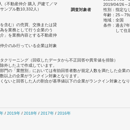
04人（不動産仲介 購入 戸建て／マ
2019/04/26～2
ンプル数10,332人）
調査対象者
性別：指定な
年齢：25～79
地域：全国
を含む）の売買、交換または貸
条件：過去7
為を業務として行う企業のう
して住
介」を業務内容とする不動産仲
仲介のみ行っている企業は対象
タクリーニング（回収したデータから不正回答や異常値を排除）
除外した上で作成しています。
部門の「業態別」においては有効回答者数が規定人数を満たした企業の
数以上の企業がランクイン対象となります。
めたくないと回答した人の割合が基準値以下の企業がランクイン対象とな
0年
/
2019年
/
2018年
/
2017年
/
2016年