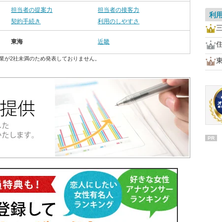
担当者の提案力
担当者の接客力
利
契約手続き
利用のしやすさ
東海
近畿
業が2社未満のため発表しておりません。
PR