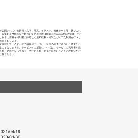
で公開されている情報（文字、写真、イラスト、画像データ等）及びこれ
・編集および構造などについての著作権は株式会社oricon MEに帰属してお
これらの情報を権利者の許可なく無断転載・複製などの二次利用を行うこ
禁じております。
で掲載しているすべての情報やデータは、当社の調査に基づいた結果から
ものとなりますが、サービスへの感想については、サービスの利用者が提
見解・感想となっており、当社の見解・意見ではないことをご理解いただ
ご覧ください。
021/04/19
020/04/30