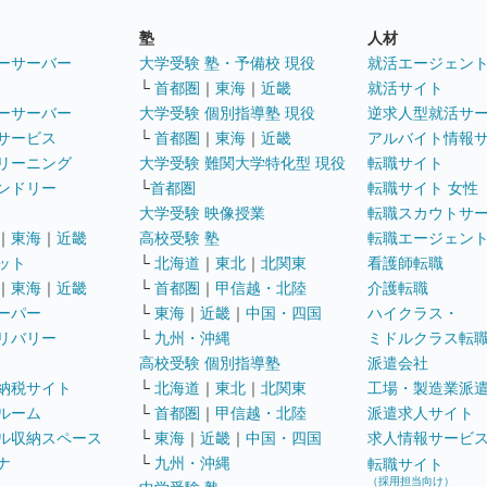
塾
人材
ーサーバー
大学受験 塾・予備校 現役
就活エージェン
└
首都圏
｜
東海
｜
近畿
就活サイト
ーサーバー
大学受験 個別指導塾 現役
逆求人型就活サ
サービス
└
首都圏
｜
東海
｜
近畿
アルバイト情報
リーニング
大学受験 難関大学特化型 現役
転職サイト
ンドリー
└
首都圏
転職サイト 女性
大学受験 映像授業
転職スカウトサ
｜
東海
｜
近畿
高校受験 塾
転職エージェン
ット
└
北海道
｜
東北
｜
北関東
看護師転職
｜
東海
｜
近畿
└
首都圏
｜
甲信越・北陸
介護転職
ーパー
└
東海
｜
近畿
｜
中国・四国
ハイクラス・
リバリー
└
九州・沖縄
ミドルクラス転
高校受験 個別指導塾
派遣会社
納税サイト
└
北海道
｜
東北
｜
北関東
工場・製造業派
ルーム
└
首都圏
｜
甲信越・北陸
派遣求人サイト
ル収納スペース
└
東海
｜
近畿
｜
中国・四国
求人情報サービ
ナ
└
九州・沖縄
転職サイト
（採用担当向け）