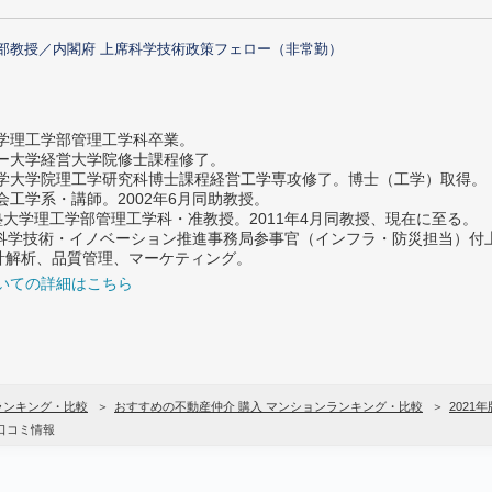
部教授／内閣府 上席科学技術政策フェロー（非常勤）
大学理工学部管理工学科卒業。
ター大学経営大学院修士課程修了。
大学大学院理工学研究科博士課程経営工学専攻修了。博士（工学）取得。
社会工学系・講師。2002年6月同助教授。
義塾大学理工学部管理工学科・准教授。2011年4月同教授、現在に至る。
府 科学技術・イノベーション推進事務局参事官（インフラ・防災担当）
計解析、品質管理、マーケティング。
いての詳細はこちら
ランキング・比較
おすすめの不動産仲介 購入 マンションランキング・比較
2021年
口コミ情報