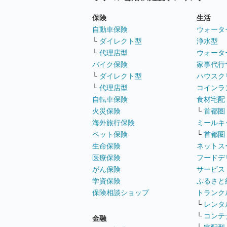
保険
生活
自動車保険
ウォータ
└
ダイレクト型
浄水型
└
代理店型
ウォータ
バイク保険
家事代行
└
ダイレクト型
ハウスク
└
代理店型
コインラ
自転車保険
食材宅配
火災保険
└
首都圏
海外旅行保険
ミールキ
ペット保険
└
首都圏
生命保険
ネットス
医療保険
フードデ
がん保険
サービス
学資保険
ふるさと
保険相談ショップ
トランク
└
レンタ
└
コンテ
金融