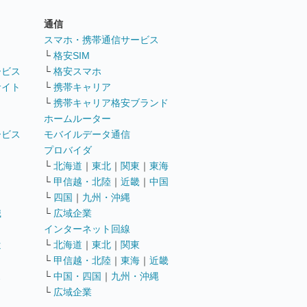
通信
ト
スマホ・携帯通信サービス
└
格安SIM
ービス
└
格安スマホ
サイト
└
携帯キャリア
└
携帯キャリア格安ブランド
ホームルーター
ービス
モバイルデータ通信
ト
プロバイダ
└
北海道
｜
東北
｜
関東
｜
東海
└
甲信越・北陸
｜
近畿
｜
中国
└
四国
｜
九州・沖縄
職
└
広域企業
インターネット回線
遣
└
北海道
｜
東北
｜
関東
└
甲信越・北陸
｜
東海
｜
近畿
ス
└
中国・四国
｜
九州・沖縄
└
広域企業