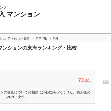
ング
入 マンション
ンションランキング・比較
2021年版
東海
入 マンションの東海ランキング・比較
73
.3
点
PR
ーンの審査についての相談に熱心に乗ってくれた。購入後の
。（30代／女性）