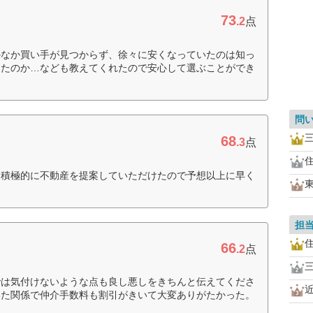
73
.2
点
かなか買い手が見つからず、徐々に安くなっていたのは知っ
ったのか…なども教えてくれたので安心して選ぶことができ
問
68
.3
点
た積極的に不動産を提案していただけたので予想以上に早く
担
66
.2
点
では気付けないような点も良し悪しをきちんと伝えてくださ
いた関係で仲介手数料も割引がきいて大変ありがたかった。