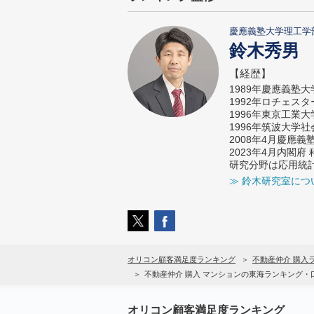
慶應義塾大学理工学
鈴木秀男
【経歴】
1989年慶應義塾
1992年ロチェス
1996年東京工業
1996年筑波大学
2008年4月慶應
2023年4月内閣
研究分野は応用統
≫ 鈴木研究室につ
オリコン顧客満足度ランキング
不動産仲介 購入
不動産仲介 購入 マンションの東海ランキング・
オリコン顧客満足度ランキング