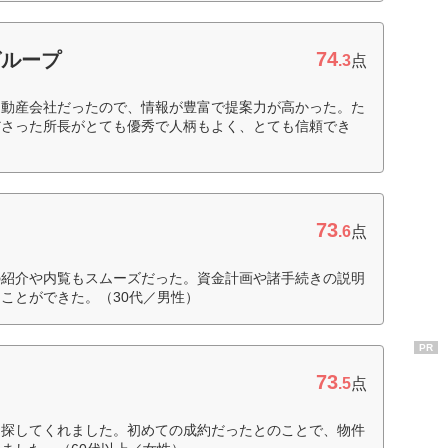
74
グループ
.3
点
不動産会社だったので、情報が豊富で提案力が高かった。た
ださった所長がとても優秀で人柄もよく、とても信頼でき
73
.6
点
の紹介や内覧もスムーズだった。資金計画や諸手続きの説明
ことができた。（30代／男性）
PR
73
.5
点
を探してくれました。初めての成約だったとのことで、物件