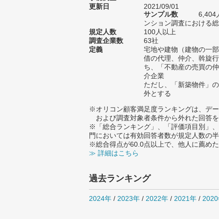
更新日
2021/09/01
サンプル数
6,4
ンション調査における総サ
規定人数
100人以上
調査企業数
63社
定義
宅地や建物（建物の一部
借の代理、仲介、斡旋行
ち、「不動産の売買の仲
介企業
ただし、「新築物件」の
外とする
※オリコン顧客満足度ランキングは、デー
および調査対象者条件から外れた回答を
※「総合ランキング」、「評価項目別」、
門においては有効回答者数が規定人数の半
※総合得点が60.0点以上で、他人に薦
≫ 詳細はこちら
過去ランキング
2024年
/
2023年
/
2022年
/
2021年
/
202