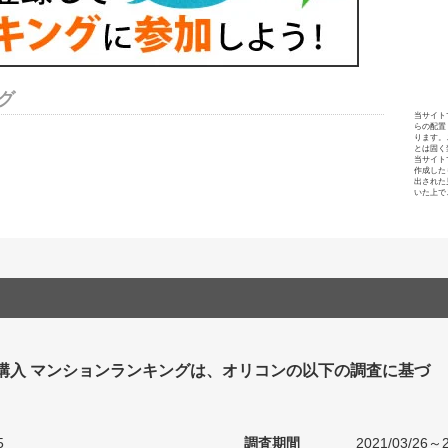
グ
当サイト
らの配置
ります。
とは固く
当サイト
作成した
出された
いた上で
 購入 マンションランキングは、オリコンの以下の調査に基づ
5
調査期間
2021/03/26～2