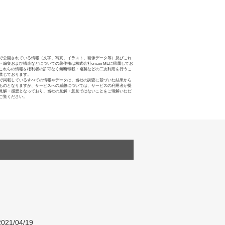
で公開されている情報（文字、写真、イラスト、画像データ等）及びこれ
・編集および構造などについての著作権は株式会社oricon MEに帰属してお
これらの情報を権利者の許可なく無断転載・複製などの二次利用を行うこ
禁じております。
で掲載しているすべての情報やデータは、当社の調査に基づいた結果から
ものとなりますが、サービスへの感想については、サービスの利用者が提
見解・感想となっており、当社の見解・意見ではないことをご理解いただ
ご覧ください。
021/04/19