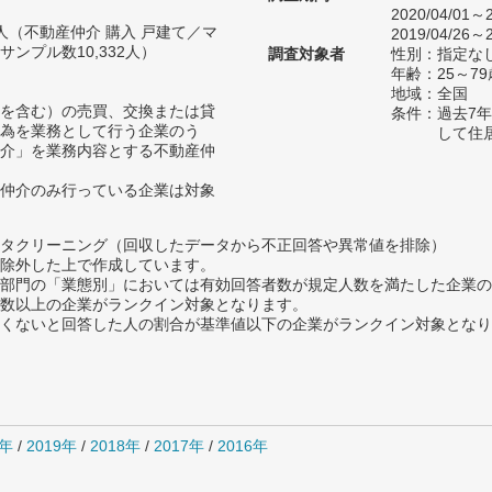
2020/04/01～2
04人（不動産仲介 購入 戸建て／マ
2019/04/26～2
ンプル数10,332人）
調査対象者
性別：指定な
年齢：25～79
地域：全国
を含む）の売買、交換または貸
条件：過去7
為を業務として行う企業のう
して住
介」を業務内容とする不動産仲
仲介のみ行っている企業は対象
タクリーニング（回収したデータから不正回答や異常値を排除）
除外した上で作成しています。
部門の「業態別」においては有効回答者数が規定人数を満たした企業の
数以上の企業がランクイン対象となります。
めたくないと回答した人の割合が基準値以下の企業がランクイン対象とな
0年
/
2019年
/
2018年
/
2017年
/
2016年