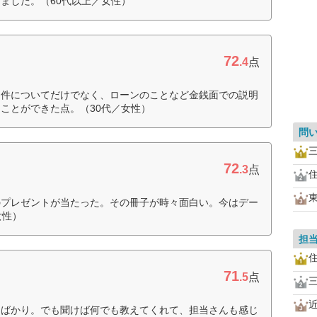
ました。（60代以上／女性）
72
.4
点
物件についてだけでなく、ローンのことなど金銭面での説明
ことができた点。（30代／女性）
問
72
.3
点
のプレゼントが当たった。その冊子が時々面白い。今はデー
女性）
担
71
.5
点
とばかり。でも聞けば何でも教えてくれて、担当さんも感じ