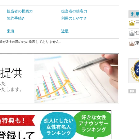
担当者の提案力
担当者の接客力
利
契約手続き
利用のしやすさ
東海
近畿
業が2社未満のため発表しておりません。
PR