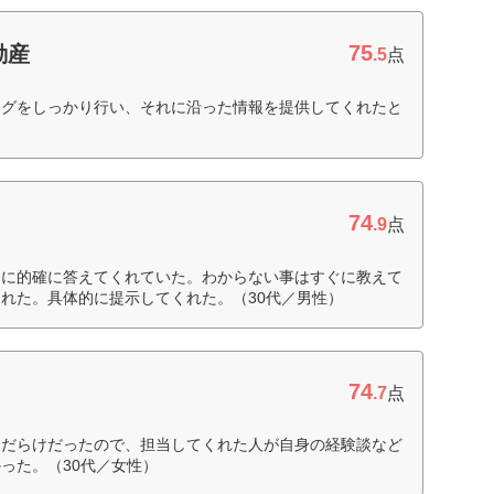
75
動産
.5
点
ングをしっかり行い、それに沿った情報を提供してくれたと
74
.9
点
問に的確に答えてくれていた。わからない事はすぐに教えて
れた。具体的に提示してくれた。（30代／男性）
74
ト
.7
点
とだらけだったので、担当してくれた人が自身の経験談など
った。（30代／女性）