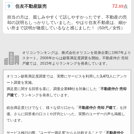
住友不動産販売
72
.89
点
担当の方は、親しみやすくて話しやすかったです。不動産の売
却の説明もしっかりしていました。やはり住友不動産は、細か
い所まで説明が徹底しているなと感じました！（50代／女性）
オリコンランキングは、株式会社オリコンを前身企業に1967年より
スタート。2006年からは顧客満足度調査を開始。不動産仲介 売却
戸建ては、2015年よりランキングを発表しています。
オリコン顧客満足度調査では、実際にサービスを利用した
3,471
人にアンケ
ート調査を実施。
満足度に関する回答を基に、調査企業
69
社を対象にした「
不動産仲介 売却
戸建て
」ランキングを発表しています。
総合満足度だけでなく、様々な切り口から「
不動産仲介 売却 戸建て
」を評
価。さらに回答者の口コミや評判といった、実際のユーザーの声も掲載し
ています。
サービス検討の際、“ユーザー満足度”からも比較することで「
不動産仲介