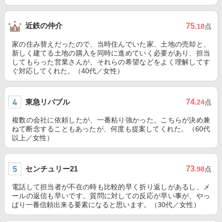
近鉄の仲介
75
.18
点
家の住み替えだったので、当時住んでいた家、土地の売却と、
新しく建てる土地の購入を同時に進めていく必要があり、担当
してもらった営業さんが、それらの希望などをよく理解してす
ぐ対応してくれた。（40代／女性）
東急リバブル
74
.24
点
複数の会社に依頼したが、一番粘り強かった。こちらが決め兼
ねて断念することもあったが、何度も提案してくれた。（60代
以上／女性）
センチュリー21
73
.98
点
電話して担当者が不在の時も比較的早く折り返しがあるし、メ
ールの返信も早いです。質問に対しての反応が早い事が、やっ
ぱり一番信頼出来る要素になると思います。（30代／女性）