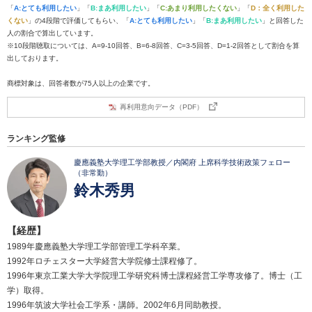
「
A:とても利用したい
」「
B:まあ利用したい
」「
C:あまり利用したくない
」「
D：全く利用した
くない
」の4段階で評価してもらい、「
A:とても利用したい
」「
B:まあ利用したい
」と回答した
人の割合で算出しています。
※10段階聴取については、A=9-10回答、B=6-8回答、C=3-5回答、D=1-2回答として割合を算
出しております。
商標対象は、回答者数が75人以上の企業です。
再利用意向データ（PDF）
ランキング監修
慶應義塾大学理工学部教授／内閣府 上席科学技術政策フェロー
（非常勤）
鈴木秀男
【経歴】
1989年慶應義塾大学理工学部管理工学科卒業。
1992年ロチェスター大学経営大学院修士課程修了。
1996年東京工業大学大学院理工学研究科博士課程経営工学専攻修了。博士（工
学）取得。
1996年筑波大学社会工学系・講師。2002年6月同助教授。