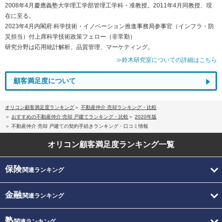
2008年4月慶應義塾大学理工学部管理工学科・准教授。2011年4月同教授、現
在に至る。
2023年4月内閣府 科学技術・イノベーション推進事務局参事官（インフラ・防
災担当）付上席科学技術政策フェロー（非常勤）
研究分野は応用統計解析、品質管理、マーケティング。
≫鈴木研究室についての詳細はこちら
顧客満足度について
オリコン顧客満足度ランキング
不動産仲介 売却ランキング・比較
おすすめの不動産仲介 売却 戸建てランキング・比較
2020年版
不動産仲介 売却 戸建ての契約手続きランキング・口コミ情報
オリコン顧客満足度
ランキング一覧
保険
関連ランキング
金融
関連ランキング
塾
関連ランキング