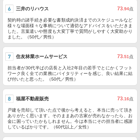
三井のリハウス
73
.94
点
契約時の諸手続き必要な書類成約決済までのスケジュールなど
様々な場面様々な事柄について適切なアドバイスをいただきま
した。言葉遣いや態度も大変丁寧で質問がしやすく大変助かり
ました。（50代／男性）
住友林業ホームサービス
73
.51
点
担当者が30代半ばの店長と入社2年目の若手でとにかくフット
ワーク良く全ての業務にバイタリティーを感じ、良い結果に結
び付いたと思った。（50代／男性）
福屋不動産販売
73
.16
点
戸建を売却して頂いた点で後から考えると、本当に売って頂き
ありがたく思います。そのままあの古家が売れなかったら、お
金に困っていたかもしれません。今は本当にその担当者に感謝
しているばかりです。（60代以上／女性）