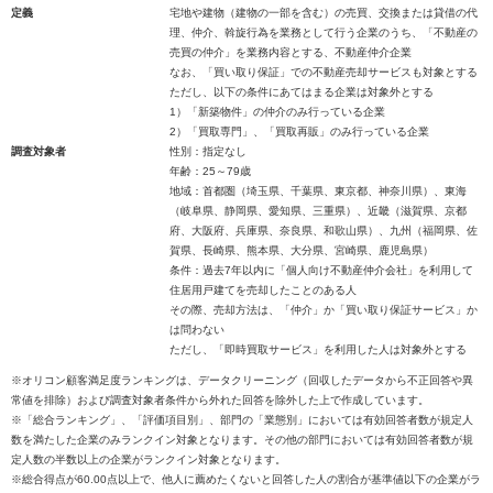
定義
宅地や建物（建物の一部を含む）の売買、交換または貸借の代
理、仲介、斡旋行為を業務として行う企業のうち、「不動産の
売買の仲介」を業務内容とする、不動産仲介企業
なお、「買い取り保証」での不動産売却サービスも対象とする
ただし、以下の条件にあてはまる企業は対象外とする
1）「新築物件」の仲介のみ行っている企業
2）「買取専門」、「買取再販」のみ行っている企業
調査対象者
性別：指定なし
年齢：25～79歳
地域：首都圏（埼玉県、千葉県、東京都、神奈川県）、東海
（岐阜県、静岡県、愛知県、三重県）、近畿（滋賀県、京都
府、大阪府、兵庫県、奈良県、和歌山県）、九州（福岡県、佐
賀県、長崎県、熊本県、大分県、宮崎県、鹿児島県）
条件：過去7年以内に「個人向け不動産仲介会社」を利用して
住居用戸建てを売却したことのある人
その際、売却方法は、「仲介」か「買い取り保証サービス」か
は問わない
ただし、「即時買取サービス」を利用した人は対象外とする
※オリコン顧客満足度ランキングは、データクリーニング（回収したデータから不正回答や異
常値を排除）および調査対象者条件から外れた回答を除外した上で作成しています。
※「総合ランキング」、「評価項目別」、部門の「業態別」においては有効回答者数が規定人
数を満たした企業のみランクイン対象となります。その他の部門においては有効回答者数が規
定人数の半数以上の企業がランクイン対象となります。
※総合得点が60.00点以上で、他人に薦めたくないと回答した人の割合が基準値以下の企業がラ