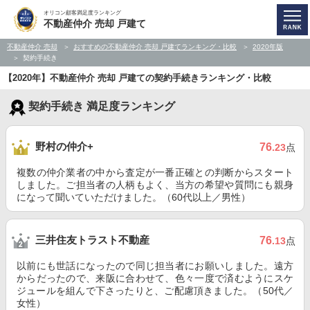
オリコン顧客満足度ランキング
不動産仲介 売却 戸建て
不動産仲介 売却
おすすめの不動産仲介 売却 戸建てランキング・比較
2020年版
契約手続き
【2020年】不動産仲介 売却 戸建ての契約手続きランキング・比較
契約手続き 満足度ランキング
野村の仲介+
76
.23
点
複数の仲介業者の中から査定が一番正確との判断からスタート
しました。ご担当者の人柄もよく、当方の希望や質問にも親身
になって聞いていただけました。（60代以上／男性）
三井住友トラスト不動産
76
.13
点
以前にも世話になったので同じ担当者にお願いしました。遠方
からだったので、来阪に合わせて、色々一度で済むようにスケ
ジュールを組んで下さったりと、ご配慮頂きました。（50代／
女性）