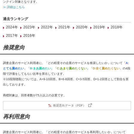
ンクイン対象となります。
≫ 詳細はこちら
過去ランキング
2024年
2023年
2022年
2021年
2020年
2019年
2018年
2017年
2016年
推奨意向
調査企業のサービス利用者に、「どの程度その企業のサービスを推奨したいか」について「
A:
とても薦めたい
」「
B:まあ薦めたい
」「
C:あまり薦めたくない
」「
D:全く薦めたくない
」の4段
階で評価をしてもらい比率を算出しています。
※10段階聴取については、A=9-10回答、B=6-8回答、C=3-5回答、D=1-2回答として割合を算
出しております。
商標対象は、回答者数が75人以上の企業です。
推奨意向データ（PDF）
再利用意向
調査企業のサービス利用者に、「どの程度その企業のサービスを再利用したいか」について