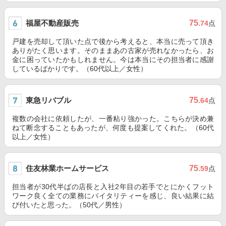
福屋不動産販売
75
.74
点
戸建を売却して頂いた点で後から考えると、本当に売って頂き
ありがたく思います。そのままあの古家が売れなかったら、お
金に困っていたかもしれません。今は本当にその担当者に感謝
しているばかりです。（60代以上／女性）
東急リバブル
75
.64
点
複数の会社に依頼したが、一番粘り強かった。こちらが決め兼
ねて断念することもあったが、何度も提案してくれた。（60代
以上／女性）
住友林業ホームサービス
75
.59
点
担当者が30代半ばの店長と入社2年目の若手でとにかくフット
ワーク良く全ての業務にバイタリティーを感じ、良い結果に結
び付いたと思った。（50代／男性）