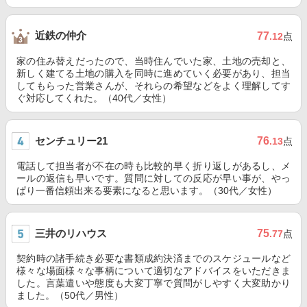
近鉄の仲介
77
.12
点
家の住み替えだったので、当時住んでいた家、土地の売却と、
新しく建てる土地の購入を同時に進めていく必要があり、担当
してもらった営業さんが、それらの希望などをよく理解してす
ぐ対応してくれた。（40代／女性）
センチュリー21
76
.13
点
電話して担当者が不在の時も比較的早く折り返しがあるし、メ
ールの返信も早いです。質問に対しての反応が早い事が、やっ
ぱり一番信頼出来る要素になると思います。（30代／女性）
三井のリハウス
75
.77
点
契約時の諸手続き必要な書類成約決済までのスケジュールなど
様々な場面様々な事柄について適切なアドバイスをいただきま
した。言葉遣いや態度も大変丁寧で質問がしやすく大変助かり
ました。（50代／男性）