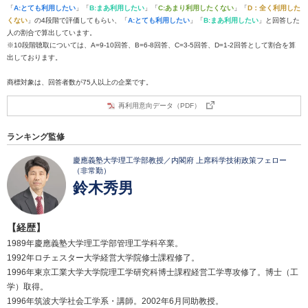
「
A:とても利用したい
」「
B:まあ利用したい
」「
C:あまり利用したくない
」「
D：全く利用した
くない
」の4段階で評価してもらい、「
A:とても利用したい
」「
B:まあ利用したい
」と回答した
人の割合で算出しています。
※10段階聴取については、A=9-10回答、B=6-8回答、C=3-5回答、D=1-2回答として割合を算
出しております。
商標対象は、回答者数が75人以上の企業です。
再利用意向データ（PDF）
ランキング監修
慶應義塾大学理工学部教授／内閣府 上席科学技術政策フェロー
（非常勤）
鈴木秀男
【経歴】
1989年慶應義塾大学理工学部管理工学科卒業。
1992年ロチェスター大学経営大学院修士課程修了。
1996年東京工業大学大学院理工学研究科博士課程経営工学専攻修了。博士（工
学）取得。
1996年筑波大学社会工学系・講師。2002年6月同助教授。