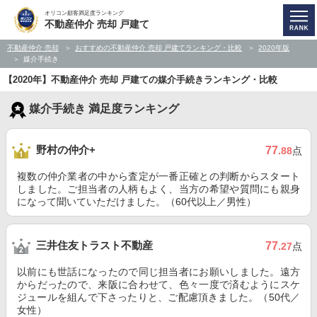
オリコン顧客満足度ランキング
不動産仲介 売却 戸建て
不動産仲介 売却
おすすめの不動産仲介 売却 戸建てランキング・比較
2020年版
媒介手続き
【2020年】不動産仲介 売却 戸建ての媒介手続きランキング・比較
媒介手続き 満足度ランキング
野村の仲介+
77
.88
点
複数の仲介業者の中から査定が一番正確との判断からスタート
しました。ご担当者の人柄もよく、当方の希望や質問にも親身
になって聞いていただけました。（60代以上／男性）
三井住友トラスト不動産
77
.27
点
以前にも世話になったので同じ担当者にお願いしました。遠方
からだったので、来阪に合わせて、色々一度で済むようにスケ
ジュールを組んで下さったりと、ご配慮頂きました。（50代／
女性）