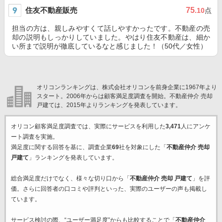
住友不動産販売
75
.10
点
担当の方は、親しみやすくて話しやすかったです。不動産の売
却の説明もしっかりしていました。やはり住友不動産は、細か
い所まで説明が徹底しているなと感じました！（50代／女性）
オリコンランキングは、株式会社オリコンを前身企業に1967年より
スタート。2006年からは顧客満足度調査を開始。不動産仲介 売却
戸建ては、2015年よりランキングを発表しています。
オリコン顧客満足度調査では、実際にサービスを利用した
3,471
人にアンケ
ート調査を実施。
満足度に関する回答を基に、調査企業
69
社を対象にした「
不動産仲介 売却
戸建て
」ランキングを発表しています。
総合満足度だけでなく、様々な切り口から「
不動産仲介 売却 戸建て
」を評
価。さらに回答者の口コミや評判といった、実際のユーザーの声も掲載し
ています。
サービス検討の際、“ユーザー満足度”からも比較することで「
不動産仲介