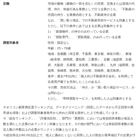
定義
宅地や建物（建物の一部を含む）の売買、交換または貸借の代
理、仲介、斡旋行為を業務として行う企業のうち、「不動産の
売買の仲介」を業務内容とする、不動産仲介企業
なお、「買い取り保証」での不動産売却サービスも対象とする
ただし、以下の条件にあてはまる企業は対象外とする
1）「新築物件」の仲介のみ行っている企業
2）「買取専門」、「買取再販」のみ行っている企業
調査対象者
性別：指定なし
年齢：25～79歳
地域：首都圏（埼玉県、千葉県、東京都、神奈川県）、東海
（岐阜県、静岡県、愛知県、三重県）、近畿（滋賀県、京都
府、大阪府、兵庫県、奈良県、和歌山県）、九州（福岡県、佐
賀県、長崎県、熊本県、大分県、宮崎県、鹿児島県）
条件：過去7年以内に「個人向け不動産仲介会社」を利用して
住居用戸建てを売却したことのある人
その際、売却方法は、「仲介」か「買い取り保証サービス」か
は問わない
ただし、「即時買取サービス」を利用した人は対象外とする
※オリコン顧客満足度ランキングは、データクリーニング（回収したデータから不正回答や異
常値を排除）および調査対象者条件から外れた回答を除外した上で作成しています。
※「総合ランキング」、「評価項目別」、部門の「業態別」においては有効回答者数が規定人
数を満たした企業のみランクイン対象となります。その他の部門においては有効回答者数が規
定人数の半数以上の企業がランクイン対象となります。
※総合得点が60.00点以上で、他人に薦めたくないと回答した人の割合が基準値以下の企業がラ