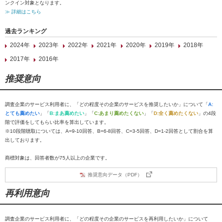
ンクイン対象となります。
≫ 詳細はこちら
過去ランキング
2024年
2023年
2022年
2021年
2020年
2019年
2018年
2017年
2016年
推奨意向
調査企業のサービス利用者に、「どの程度その企業のサービスを推奨したいか」について「
A:
とても薦めたい
」「
B:まあ薦めたい
」「
C:あまり薦めたくない
」「
D:全く薦めたくない
」の4段
階で評価をしてもらい比率を算出しています。
※10段階聴取については、A=9-10回答、B=6-8回答、C=3-5回答、D=1-2回答として割合を算
出しております。
商標対象は、回答者数が75人以上の企業です。
推奨意向データ（PDF）
再利用意向
調査企業のサービス利用者に、「どの程度その企業のサービスを再利用したいか」について