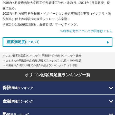
2008年4月慶應義塾大学理工学部管理工学科・准教授。2011年4月同教授、現
在に至る。
2023年4月内閣府 科学技術・イノベーション推進事務局参事官（インフラ・防
災担当）付上席科学技術政策フェロー（非常勤）
研究分野は応用統計解析、品質管理、マーケティング。
≫鈴木研究室についての詳細はこちら
顧客満足度について
オリコン顧客満足度ランキング
不動産仲介 売却ランキング・比較
おすすめの不動産仲介 売却 戸建てランキング・比較
2020年版
不動産仲介 売却 戸建ての媒介手続きランキング・口コミ情報
オリコン顧客満足度
ランキング一覧
保険
関連ランキング
金融
関連ランキング
塾
関連ランキング