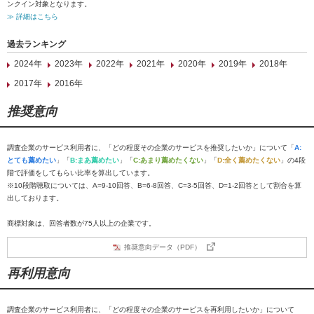
ンクイン対象となります。
≫ 詳細はこちら
過去ランキング
2024年
2023年
2022年
2021年
2020年
2019年
2018年
2017年
2016年
推奨意向
調査企業のサービス利用者に、「どの程度その企業のサービスを推奨したいか」について「
A:
とても薦めたい
」「
B:まあ薦めたい
」「
C:あまり薦めたくない
」「
D:全く薦めたくない
」の4段
階で評価をしてもらい比率を算出しています。
※10段階聴取については、A=9-10回答、B=6-8回答、C=3-5回答、D=1-2回答として割合を算
出しております。
商標対象は、回答者数が75人以上の企業です。
推奨意向データ（PDF）
再利用意向
調査企業のサービス利用者に、「どの程度その企業のサービスを再利用したいか」について