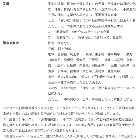
定義
宅地や建物（建物の一部を含む）の売買、交換または貸借の代
理、仲介、斡旋行為を業務として行う企業のうち、「不動産の
売買の仲介」を業務内容とする、不動産仲介企業
なお、「買い取り保証」での不動産売却サービスも対象とする
ただし、以下の条件にあてはまる企業は対象外とする
1）「新築物件」の仲介のみ行っている企業
2）「買取専門」、「買取再販」のみ行っている企業
調査対象者
性別：指定なし
年齢：25～79歳
地域：首都圏（埼玉県、千葉県、東京都、神奈川県）、東海
（岐阜県、静岡県、愛知県、三重県）、近畿（滋賀県、京都
府、大阪府、兵庫県、奈良県、和歌山県）、九州（福岡県、佐
賀県、長崎県、熊本県、大分県、宮崎県、鹿児島県）
条件：過去7年以内に「個人向け不動産仲介会社」を利用して
住居用戸建てを売却したことのある人
その際、売却方法は、「仲介」か「買い取り保証サービス」か
は問わない
ただし、「即時買取サービス」を利用した人は対象外とする
※オリコン顧客満足度ランキングは、データクリーニング（回収したデータから不正回答や異
常値を排除）および調査対象者条件から外れた回答を除外した上で作成しています。
※「総合ランキング」、「評価項目別」、部門の「業態別」においては有効回答者数が規定人
数を満たした企業のみランクイン対象となります。その他の部門においては有効回答者数が規
定人数の半数以上の企業がランクイン対象となります。
※総合得点が60.00点以上で、他人に薦めたくないと回答した人の割合が基準値以下の企業がラ