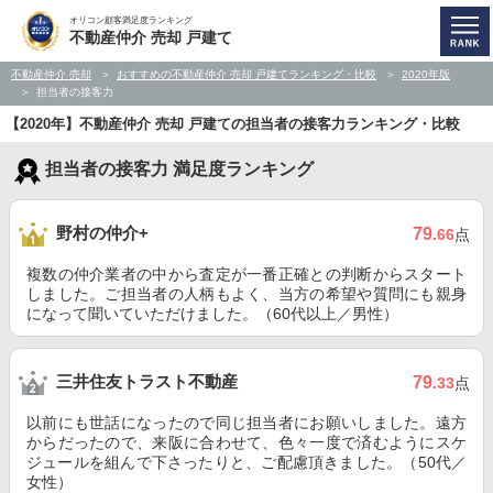
オリコン顧客満足度ランキング
不動産仲介 売却 戸建て
不動産仲介 売却
おすすめの不動産仲介 売却 戸建てランキング・比較
2020年版
担当者の接客力
【2020年】不動産仲介 売却 戸建ての担当者の接客力ランキング・比較
担当者の接客力 満足度ランキング
野村の仲介+
79
.66
点
複数の仲介業者の中から査定が一番正確との判断からスタート
しました。ご担当者の人柄もよく、当方の希望や質問にも親身
になって聞いていただけました。（60代以上／男性）
三井住友トラスト不動産
79
.33
点
以前にも世話になったので同じ担当者にお願いしました。遠方
からだったので、来阪に合わせて、色々一度で済むようにスケ
ジュールを組んで下さったりと、ご配慮頂きました。（50代／
女性）