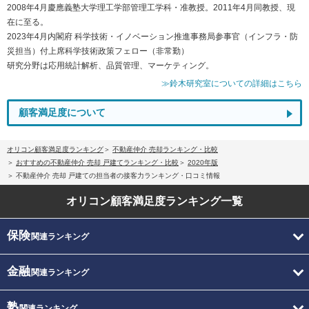
2008年4月慶應義塾大学理工学部管理工学科・准教授。2011年4月同教授、現
在に至る。
2023年4月内閣府 科学技術・イノベーション推進事務局参事官（インフラ・防
災担当）付上席科学技術政策フェロー（非常勤）
研究分野は応用統計解析、品質管理、マーケティング。
≫鈴木研究室についての詳細はこちら
顧客満足度について
オリコン顧客満足度ランキング
不動産仲介 売却ランキング・比較
おすすめの不動産仲介 売却 戸建てランキング・比較
2020年版
不動産仲介 売却 戸建ての担当者の接客力ランキング・口コミ情報
オリコン顧客満足度
ランキング一覧
保険
関連ランキング
金融
関連ランキング
塾
関連ランキング