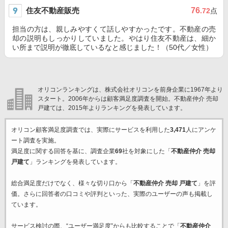
住友不動産販売
76
.72
点
担当の方は、親しみやすくて話しやすかったです。不動産の売
却の説明もしっかりしていました。やはり住友不動産は、細か
い所まで説明が徹底しているなと感じました！（50代／女性）
オリコンランキングは、株式会社オリコンを前身企業に1967年より
スタート。2006年からは顧客満足度調査を開始。不動産仲介 売却
戸建ては、2015年よりランキングを発表しています。
オリコン顧客満足度調査では、実際にサービスを利用した
3,471
人にアンケ
ート調査を実施。
満足度に関する回答を基に、調査企業
69
社を対象にした「
不動産仲介 売却
戸建て
」ランキングを発表しています。
総合満足度だけでなく、様々な切り口から「
不動産仲介 売却 戸建て
」を評
価。さらに回答者の口コミや評判といった、実際のユーザーの声も掲載し
ています。
サービス検討の際、“ユーザー満足度”からも比較することで「
不動産仲介