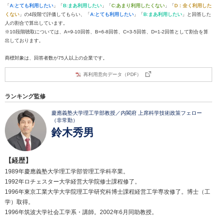
「
A:とても利用したい
」「
B:まあ利用したい
」「
C:あまり利用したくない
」「
D：全く利用した
くない
」の4段階で評価してもらい、「
A:とても利用したい
」「
B:まあ利用したい
」と回答した
人の割合で算出しています。
※10段階聴取については、A=9-10回答、B=6-8回答、C=3-5回答、D=1-2回答として割合を算
出しております。
商標対象は、回答者数が75人以上の企業です。
再利用意向データ（PDF）
ランキング監修
慶應義塾大学理工学部教授／内閣府 上席科学技術政策フェロー
（非常勤）
鈴木秀男
【経歴】
1989年慶應義塾大学理工学部管理工学科卒業。
1992年ロチェスター大学経営大学院修士課程修了。
1996年東京工業大学大学院理工学研究科博士課程経営工学専攻修了。博士（工
学）取得。
1996年筑波大学社会工学系・講師。2002年6月同助教授。