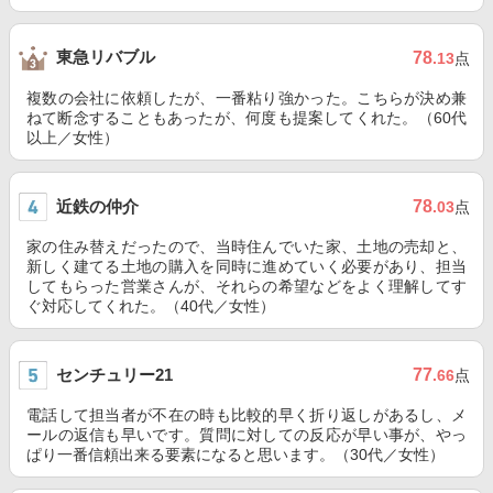
東急リバブル
78
.13
点
複数の会社に依頼したが、一番粘り強かった。こちらが決め兼
ねて断念することもあったが、何度も提案してくれた。（60代
以上／女性）
近鉄の仲介
78
.03
点
家の住み替えだったので、当時住んでいた家、土地の売却と、
新しく建てる土地の購入を同時に進めていく必要があり、担当
してもらった営業さんが、それらの希望などをよく理解してす
ぐ対応してくれた。（40代／女性）
センチュリー21
77
.66
点
電話して担当者が不在の時も比較的早く折り返しがあるし、メ
ールの返信も早いです。質問に対しての反応が早い事が、やっ
ぱり一番信頼出来る要素になると思います。（30代／女性）