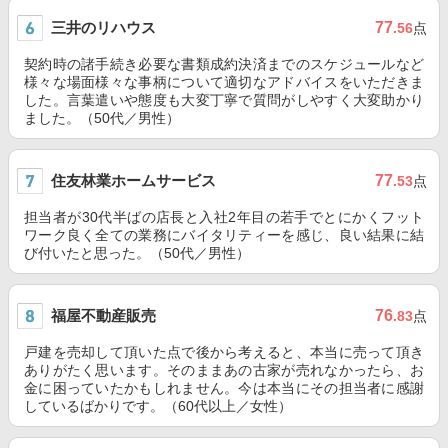
三井のリハウス
77
.56
点
契約時の諸手続き必要な書類成約決済までのスケジュールなど
様々な場面様々な事柄について適切なアドバイスをいただきま
した。言葉遣いや態度も大変丁寧で質問がしやすく大変助かり
ました。（50代／男性）
住友林業ホームサービス
77
.53
点
担当者が30代半ばの店長と入社2年目の若手でとにかくフット
ワーク良く全ての業務にバイタリティーを感じ、良い結果に結
び付いたと思った。（50代／男性）
福屋不動産販売
76
.83
点
戸建を売却して頂いた点で後から考えると、本当に売って頂き
ありがたく思います。そのままあの古家が売れなかったら、お
金に困っていたかもしれません。今は本当にその担当者に感謝
しているばかりです。（60代以上／女性）