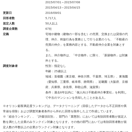
2015/07/01～2015/07/08
2015/04/13～2015/04/15
更新日
2016/09/01
回答者数
5,717人
規定人数
50人以上
調査企業数
67社
定義
宅地や建物（建物の一部を含む）の売買、交換または貸借の代
理、仲介、斡旋行為を業務として行う企業のうち、「不動産の
売買の仲介」を業務内容とする、不動産仲介企業を対象とす
る。
また、仲介物件は、「中古物件」に限り、「新築物件」は対象
外とする。
調査対象者
性別：指定なし
年齢：25歳以上
地域：首都圏（東京都、神奈川県、千葉県、埼玉県）、東海圏
（愛知県、三重県、岐阜県、静岡県）、近畿圏（大阪府、京都
府、兵庫県、奈良県、和歌山県、滋賀県）
条件：過去6年以内に「個人向け不動産仲介事業社」を利用し
て中古のマンションを売却したことがある人。
※オリコン顧客満足度ランキングは、データクリーニング（回収したデータから不正回答や異
常値を排除）および調査対象者条件から外れた回答を除外した上で作成しています。
※「総合ランキング」、「評価項目別」、部門の「業態別」においては有効回答者数が規定人
数を満たした企業のみランクイン対象となります。その他の部門においては有効回答者数が規
定人数の半数以上の企業がランクイン対象となります。