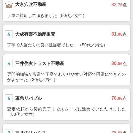
大京穴吹不動産
82
.76
点
丁寧に対応して頂きました（50代／女性）
大成有楽不動産販売
81
.06
点
丁寧で人当たりの良い担当者でした。（50代／男性）
三井住友トラスト不動産
80
.56
点
専門的知識が豊富で丁寧でわかりやすい対応で円滑にできたの
がよかった（30代／男性）
東急リバブル
78
.66
点
査定依頼から契約完了までスムーズに進めていただけました
（50代／女性）
三井のリハウス
78