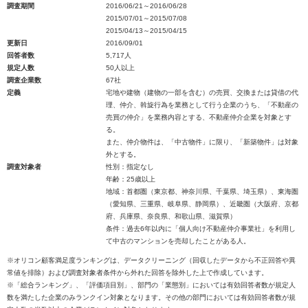
調査期間
2016/06/21～2016/06/28
2015/07/01～2015/07/08
2015/04/13～2015/04/15
更新日
2016/09/01
回答者数
5,717人
規定人数
50人以上
調査企業数
67社
定義
宅地や建物（建物の一部を含む）の売買、交換または貸借の代
理、仲介、斡旋行為を業務として行う企業のうち、「不動産の
売買の仲介」を業務内容とする、不動産仲介企業を対象とす
る。
また、仲介物件は、「中古物件」に限り、「新築物件」は対象
外とする。
調査対象者
性別：指定なし
年齢：25歳以上
地域：首都圏（東京都、神奈川県、千葉県、埼玉県）、東海圏
（愛知県、三重県、岐阜県、静岡県）、近畿圏（大阪府、京都
府、兵庫県、奈良県、和歌山県、滋賀県）
条件：過去6年以内に「個人向け不動産仲介事業社」を利用し
て中古のマンションを売却したことがある人。
※オリコン顧客満足度ランキングは、データクリーニング（回収したデータから不正回答や異
常値を排除）および調査対象者条件から外れた回答を除外した上で作成しています。
※「総合ランキング」、「評価項目別」、部門の「業態別」においては有効回答者数が規定人
数を満たした企業のみランクイン対象となります。その他の部門においては有効回答者数が規