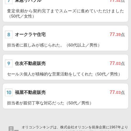
東急リバブル
77
.52
点
査定依頼から契約完了までスムーズに進めていただけました
（50代／女性）
オークラヤ住宅
77
.39
点
担当者に親しみが感じられた。（60代以上／男性）
住友不動産販売
77
.03
点
セールス個人が積極的な営業活動をしてくれた（50代／男性）
福屋不動産販売
77
.03
点
担当者が親切丁寧な対応だった（50代／男性）
オリコンランキングは、株式会社オリコンを前身企業に1967年より