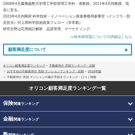
2008年4月慶應義塾大学理工学部管理工学科・准教授。2011年4月同教授、現
在に至る。
2023年4月内閣府 科学技術・イノベーション推進事務局参事官（インフラ・防
災担当）付上席科学技術政策フェロー（非常勤）
研究分野は応用統計解析、品質管理、マーケティング。
≫鈴木研究室についての詳細はこちら
顧客満足度について
オリコン顧客満足度ランキング
不動産仲介 売却ランキング・比較
おすすめの不動産仲介 売却 マンションランキング・比較
2016年版
不動産仲介 売却 マンションの媒介手続きランキング・口コミ情報
オリコン顧客満足度
ランキング一覧
保険
関連ランキング
金融
関連ランキング
塾