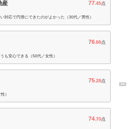
77
動産
.45
点
い対応で円滑にできたのがよかった（30代／男性）
76
.66
点
うも安心できる（50代／女性）
75
.28
点
PR
女性）
74
.70
点