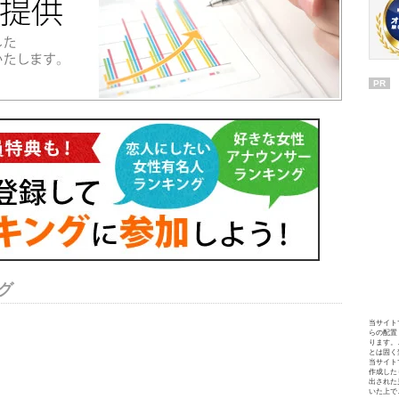
PR
グ
当サイト
らの配置
ります。
とは固く
当サイト
作成した
出された
いた上で