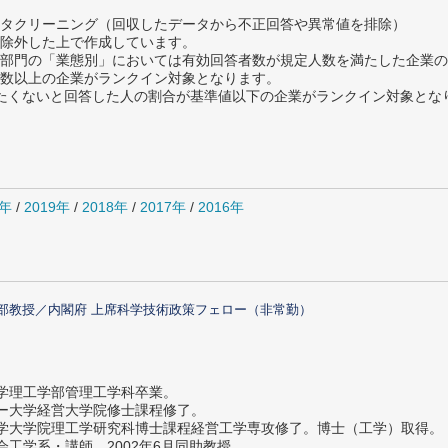
タクリーニング（回収したデータから不正回答や異常値を排除）
除外した上で作成しています。
部門の「業態別」においては有効回答者数が規定人数を満たした企業の
数以上の企業がランクイン対象となります。
薦めたくないと回答した人の割合が基準値以下の企業がランクイン対象とな
0年
/
2019年
/
2018年
/
2017年
/
2016年
部教授／内閣府 上席科学技術政策フェロー（非常勤）
大学理工学部管理工学科卒業。
ター大学経営大学院修士課程修了。
大学大学院理工学研究科博士課程経営工学専攻修了。博士（工学）取得。
社会工学系・講師。2002年6月同助教授。