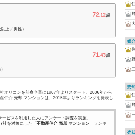
72
.12
点
代以上／男性）
媒
71
.43
点
性）
売
オリコンを前身企業に1967年よりスタート。2006年から
仲介 売却 マンションは、2015年よりランキングを発表し
サービスを利用した
人にアンケート調査を実施。
67
社を対象にした「
不動産仲介 売却 マンション
」ランキ
売