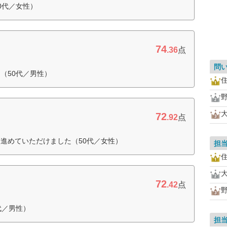
0代／女性）
74
.36
点
問
（50代／男性）
72
.92
点
進めていただけました（50代／女性）
担
72
.42
点
代／男性）
担