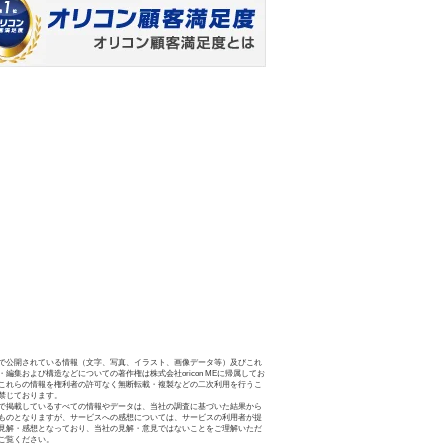
で公開されている情報（文字、写真、イラスト、画像データ等）及びこれ
・編集および構造などについての著作権は株式会社oricon MEに帰属してお
これらの情報を権利者の許可なく無断転載・複製などの二次利用を行うこ
禁じております。
で掲載しているすべての情報やデータは、当社の調査に基づいた結果から
ものとなりますが、サービスへの感想については、サービスの利用者が提
見解・感想となっており、当社の見解・意見ではないことをご理解いただ
ご覧ください。