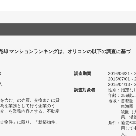
 売却 マンションランキングは、オリコンの以下の調査に基づ
0
調査期間
2016/06/21～2
2015/07/01～2
人
2015/04/13～2
調査対象者
性別：指定な
年齢：25歳以
を含む）の売買、交換または貸
地域：首都圏
為を業務として行う企業のう
東海圏
介」を業務内容とする、不動産
畿圏（
県、滋
古物件」に限り、「新築物件」
条件：過去6
用して
人。