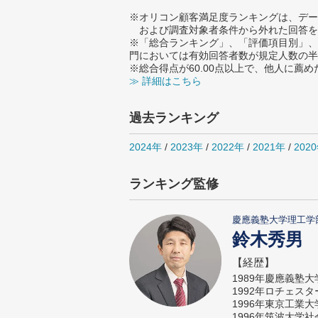
※オリコン顧客満足度ランキングは、デー
および調査対象者条件から外れた回答を
※「総合ランキング」、「評価項目別」、
門においては有効回答者数が規定人数の半
※総合得点が60.00点以上で、他人に
≫ 詳細はこちら
過去ランキング
2024年
/
2023年
/
2022年
/
2021年
/
202
ランキング監修
慶應義塾大学理工学
鈴木秀男
【経歴】
1989年慶應義塾
1992年ロチェス
1996年東京工業
1996年筑波大学