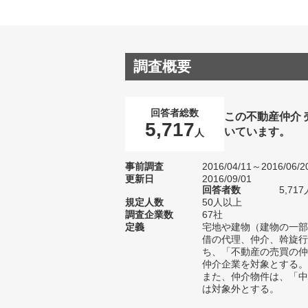
調査概要
回答者総数
この不動産仲介
5,717
いています。
人
事前調査
2016/04/11～2016/06/2
更新日
2016/09/01
回答者数
5,717
規定人数
50人以上
調査企業数
67社
定義
宅地や建物（建物の一部
借の代理、仲介、斡旋行
ち、「不動産の売買の仲
仲介企業を対象とする。
また、仲介物件は、「中
は対象外とする。