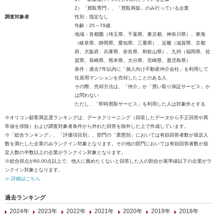
2）「買取専門」、「買取再販」のみ行っている企業
調査対象者
性別：指定なし
年齢：25～79歳
地域：首都圏（埼玉県、千葉県、東京都、神奈川県）、東海
（岐阜県、静岡県、愛知県、三重県）、近畿（滋賀県、京都
府、大阪府、兵庫県、奈良県、和歌山県）、九州（福岡県、佐
賀県、長崎県、熊本県、大分県、宮崎県、鹿児島県）
条件：過去7年以内に「個人向け不動産仲介会社」を利用して
住居用マンションを売却したことのある人
その際、売却方法は、「仲介」か「買い取り保証サービス」か
は問わない
ただし、「即時買取サービス」を利用した人は対象外とする
※オリコン顧客満足度ランキングは、データクリーニング（回収したデータから不正回答や異
常値を排除）および調査対象者条件から外れた回答を除外した上で作成しています。
※「総合ランキング」、「評価項目別」、部門の「業態別」においては有効回答者数が規定人
数を満たした企業のみランクイン対象となります。その他の部門においては有効回答者数が規
定人数の半数以上の企業がランクイン対象となります。
※総合得点が60.00点以上で、他人に薦めたくないと回答した人の割合が基準値以下の企業がラ
ンクイン対象となります。
≫ 詳細はこちら
過去ランキング
2024年
2023年
2022年
2021年
2020年
2019年
2018年