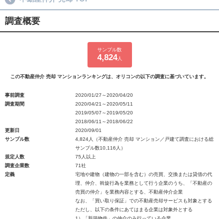
調査概要
サンプル数
4,824
人
この不動産仲介 売却 マンションランキングは、オリコンの以下の調査に基づいています。
事前調査
2020/01/27～2020/04/20
調査期間
2020/04/21～2020/05/11
2019/05/07～2019/05/20
2018/06/11～2018/06/22
更新日
2020/09/01
サンプル数
4,824人（不動産仲介 売却 マンション／戸建て調査における総
サンプル数10,116人）
規定人数
75人以上
調査企業数
71社
定義
宅地や建物（建物の一部を含む）の売買、交換または貸借の代
理、仲介、斡旋行為を業務として行う企業のうち、「不動産の
売買の仲介」を業務内容とする、不動産仲介企業
なお、「買い取り保証」での不動産売却サービスも対象とする
ただし、以下の条件にあてはまる企業は対象外とする
1）「新築物件」の仲介のみ行っている企業