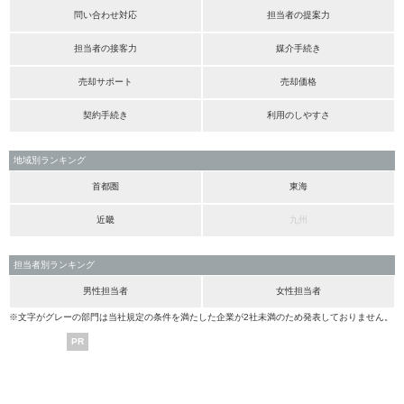
問い合わせ対応
担当者の提案力
担当者の接客力
媒介手続き
売却サポート
売却価格
契約手続き
利用のしやすさ
地域別ランキング
首都圏
東海
近畿
九州
担当者別ランキング
男性担当者
女性担当者
※文字がグレーの部門は当社規定の条件を満たした企業が2社未満のため発表しておりません。
PR