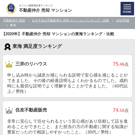
オリコン顧客満足度ランキング
不動産仲介 売却 マンション
不動産仲介 売却
おすすめの不動産仲介 売却 マンションランキング・比較
2020年版
東海
【2020年】不動産仲介 売却 マンションの東海ランキング・比較
東海 満足度ランキング
三井のリハウス
75
.46
点
申し込み時から誠意が感じられる説明で安心感を感じることが
できました。その後の経過説明もよくわかるものでした。成約
時にも親切な説明でよく理解することができました。（60代以
上／男性）
住友不動産販売
74
.16
点
非常に安心して任せられるという安心感があり信頼して話を進
めることができたこと。また担当の方の不動産に関する知識が
豊富だったので相談しやすかったこと。（30代／男性）