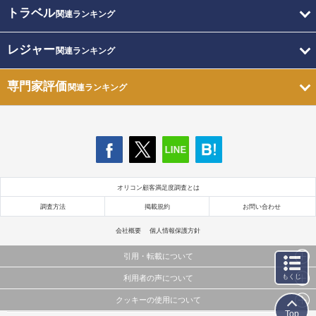
トラベル
関連ランキング
レジャー
関連ランキング
専門家評価
関連ランキング
オリコン顧客満足度調査とは
調査方法
掲載規約
お問い合わせ
会社概要
個人情報保護方針
引用・転載について
もくじ
利用者の声について
当サイトで公開されている情報（文字、写真、イラスト、画像データ等）及びこれらの配置・
編集および構造などについての著作権は株式会社oricon MEに帰属しております。
クッキーの使用について
当サイトに掲載している内容はすべてサービスの利用者が提出された見解・感想です。
これらの情報を権利者の許可なく無断転載・複製などの二次利用を行うことは固く禁じており
Top
弊社が内容について正確性を含め一切保証するものではありません。