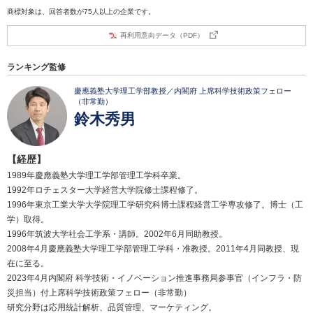
商標対象は、回答者数が75人以上の企業です。
再利用意向データ（PDF）
ランキング監修
慶應義塾大学理工学部教授／内閣府 上席科学技術政策フェロー
（非常勤）
鈴木秀男
【経歴】
1989年慶應義塾大学理工学部管理工学科卒業。
1992年ロチェスター大学経営大学院修士課程修了。
1996年東京工業大学大学院理工学研究科博士課程経営工学専攻修了。博士（工
学）取得。
1996年筑波大学社会工学系・講師。2002年6月同助教授。
2008年4月慶應義塾大学理工学部管理工学科・准教授。2011年4月同教授、現
在に至る。
2023年4月内閣府 科学技術・イノベーション推進事務局参事官（インフラ・防
災担当）付上席科学技術政策フェロー（非常勤）
研究分野は応用統計解析、品質管理、マーケティング。