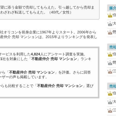
希望に添う金額で売却してもらえた。引っ越してから売却ま
媒
わざわざ転送してもらえた。（40代／女性）
オリコンを前身企業に1967年よりスタート。2006年から
仲介 売却 マンションは、2015年よりランキングを発表し
売
サービスを利用した
4,824
人にアンケート調査を実施。
71
社を対象にした「
不動産仲介 売却 マンション
」ランキ
から「
不動産仲介 売却 マンション
」を評価。さらに回答
ーザーの声も掲載しています。
からも比較することで「
不動産仲介 売却 マンション
」選び
売