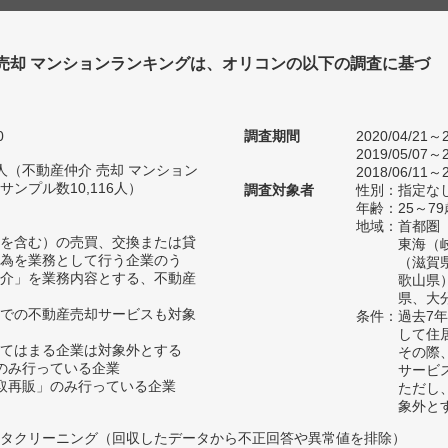
 売却 マンションランキングは、オリコンの以下の調査に基づ
0
調査期間
2020/04/21～2
2019/05/07～2
24人（不動産仲介 売却 マンション
2018/06/11～2
ンプル数10,116人）
調査対象者
性別：指定な
年齢：25～79
地域：首都圏
を含む）の売買、交換または貸
東海（
為を業務として行う企業のう
（滋賀
介」を業務内容とする、不動産
歌山県
県、大
での不動産売却サービスも対象
条件：過去7
して住
てはまる企業は対象外とする
その際
のみ行っている企業
サービ
取再販」のみ行っている企業
ただし
象外と
タクリーニング（回収したデータから不正回答や異常値を排除）