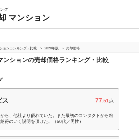
ング
却 マンション
ンションランキング・比較
2020年版
売却価格
却 マンションの売却価格ランキング・比較
グ
77
ビス
.51
点
案から、他社より優れていた。また最初のコンタクトから粘
納得のいく説明を頂けた。（50代／男性）