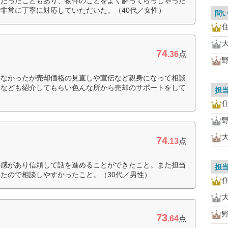
ンだったこともあり、物件のことをよく解ってらっしゃった
非常に丁寧に対応していただいた。（40代／女性）
問
74
.36
点
れなかったが売却価格の見直しや宣伝など親身になって相談
んなども紹介してもらい色んな所から売却のサポートをして
担
74
.13
点
心感があり信頼して話を進めることができたこと。また担当
担
たので相談しやすかったこと。（30代／男性）
73
.64
点