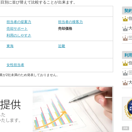
項目別に並び替えて比較することが出来ます。
契
担当者の提案力
担当者の接客力
売却サポート
売却価格
利用のしやすさ
東海
近畿
利
女性担当者
業が2社未満のため発表しておりません。
PR