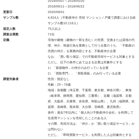
2019/05/07～2019/05/20
2018/06/11～2018/06/22
更新日
2020/09/01
サンプル数
4,824人（不動産仲介 売却 マンション／戸建て調査における総
サンプル数10,116人）
規定人数
75人以上
調査企業数
71社
定義
宅地や建物（建物の一部を含む）の売買、交換または貸借の代
理、仲介、斡旋行為を業務として行う企業のうち、「不動産の
売買の仲介」を業務内容とする、不動産仲介企業
なお、「買い取り保証」での不動産売却サービスも対象とする
ただし、以下の条件にあてはまる企業は対象外とする
1）「新築物件」の仲介のみ行っている企業
2）「買取専門」、「買取再販」のみ行っている企業
調査対象者
性別：指定なし
年齢：25～79歳
地域：首都圏（埼玉県、千葉県、東京都、神奈川県）、東海
（岐阜県、静岡県、愛知県、三重県）、近畿（滋賀県、京都
府、大阪府、兵庫県、奈良県、和歌山県）、九州（福岡県、佐
賀県、長崎県、熊本県、大分県、宮崎県、鹿児島県）
条件：過去7年以内に「個人向け不動産仲介会社」を利用して
住居用マンションを売却したことのある人
その際、売却方法は、「仲介」か「買い取り保証サービス」か
は問わない
ただし、「即時買取サービス」を利用した人は対象外とする