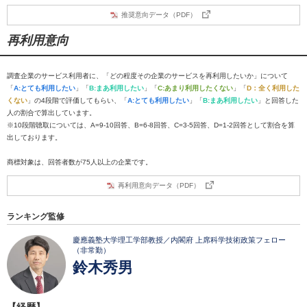
推奨意向データ（PDF）
再利用意向
調査企業のサービス利用者に、「どの程度その企業のサービスを再利用したいか」について
「
A:とても利用したい
」「
B:まあ利用したい
」「
C:あまり利用したくない
」「
D：全く利用した
くない
」の4段階で評価してもらい、「
A:とても利用したい
」「
B:まあ利用したい
」と回答した
人の割合で算出しています。
※10段階聴取については、A=9-10回答、B=6-8回答、C=3-5回答、D=1-2回答として割合を算
出しております。
商標対象は、回答者数が75人以上の企業です。
再利用意向データ（PDF）
ランキング監修
慶應義塾大学理工学部教授／内閣府 上席科学技術政策フェロー
（非常勤）
鈴木秀男
【経歴】