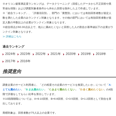
※オリコン顧客満足度ランキングは、データクリーニング（回収したデータから不正回答や異
常値を排除）および調査対象者条件から外れた回答を除外した上で作成しています。
※「総合ランキング」、「評価項目別」、部門の「業態別」においては有効回答者数が規定人
数を満たした企業のみランクイン対象となります。その他の部門においては有効回答者数が規
定人数の半数以上の企業がランクイン対象となります。
※総合得点が60.00点以上で、他人に薦めたくないと回答した人の割合が基準値以下の企業がラ
ンクイン対象となります。
≫ 詳細はこちら
過去ランキング
2024年
2023年
2022年
2021年
2020年
2019年
2018年
2017年
2016年
推奨意向
調査企業のサービス利用者に、「どの程度その企業のサービスを推奨したいか」について「
A:
とても薦めたい
」「
B:まあ薦めたい
」「
C:あまり薦めたくない
」「
D:全く薦めたくない
」の4段
階で評価をしてもらい比率を算出しています。
※10段階聴取については、A=9-10回答、B=6-8回答、C=3-5回答、D=1-2回答として割合を算
出しております。
商標対象は、回答者数が75人以上の企業です。