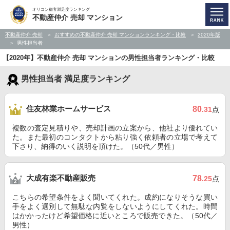
オリコン顧客満足度ランキング
不動産仲介 売却 マンション
不動産仲介 売却
おすすめの不動産仲介 売却 マンションランキング・比較
2020年版
男性担当者
【2020年】不動産仲介 売却 マンションの男性担当者ランキング・比較
男性担当者 満足度ランキング
住友林業ホームサービス
80
.31
点
複数の査定見積りや、売却計画の立案から、他社より優れてい
た。また最初のコンタクトから粘り強く依頼者の立場で考えて
下さり、納得のいく説明を頂けた。（50代／男性）
大成有楽不動産販売
78
.25
点
こちらの希望条件をよく聞いてくれた。成約になりそうな買い
手をよく選別して無駄な内覧をしないようにしてくれた。時間
はかかったけど希望価格に近いところで販売できた。（50代／
男性）