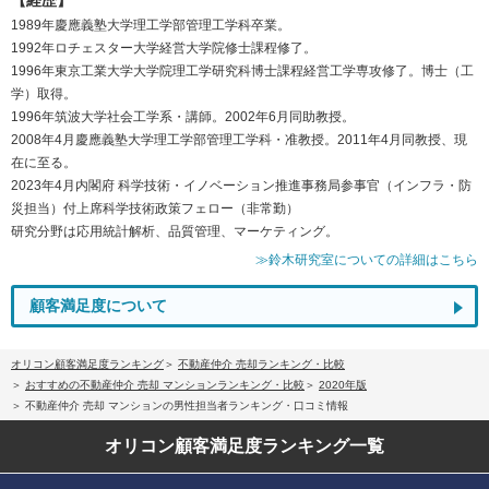
1989年慶應義塾大学理工学部管理工学科卒業。
1992年ロチェスター大学経営大学院修士課程修了。
1996年東京工業大学大学院理工学研究科博士課程経営工学専攻修了。博士（工
学）取得。
1996年筑波大学社会工学系・講師。2002年6月同助教授。
2008年4月慶應義塾大学理工学部管理工学科・准教授。2011年4月同教授、現
在に至る。
2023年4月内閣府 科学技術・イノベーション推進事務局参事官（インフラ・防
災担当）付上席科学技術政策フェロー（非常勤）
研究分野は応用統計解析、品質管理、マーケティング。
≫鈴木研究室についての詳細はこちら
顧客満足度について
オリコン顧客満足度ランキング
不動産仲介 売却ランキング・比較
おすすめの不動産仲介 売却 マンションランキング・比較
2020年版
不動産仲介 売却 マンションの男性担当者ランキング・口コミ情報
オリコン顧客満足度
ランキング一覧