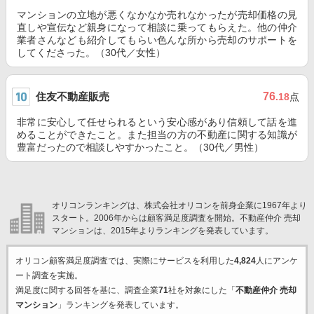
マンションの立地が悪くなかなか売れなかったが売却価格の見
直しや宣伝など親身になって相談に乗ってもらえた。他の仲介
業者さんなども紹介してもらい色んな所から売却のサポートを
してくださった。（30代／女性）
住友不動産販売
76
.18
点
非常に安心して任せられるという安心感があり信頼して話を進
めることができたこと。また担当の方の不動産に関する知識が
豊富だったので相談しやすかったこと。（30代／男性）
オリコンランキングは、株式会社オリコンを前身企業に1967年より
スタート。2006年からは顧客満足度調査を開始。不動産仲介 売却
マンションは、2015年よりランキングを発表しています。
オリコン顧客満足度調査では、実際にサービスを利用した
4,824
人にアンケ
ート調査を実施。
満足度に関する回答を基に、調査企業
71
社を対象にした「
不動産仲介 売却
マンション
」ランキングを発表しています。