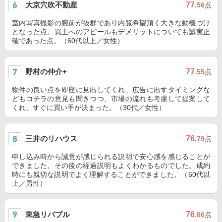
大京穴吹不動産
77
.56
点
室内写真撮影の腕前が抜群であり内覧希望頂く大きな動機づけ
となった点。買主へのアピールもデメリットについても誠実正
確であった点。（60代以上／女性）
野村の仲介+
77
.55
点
物件の良い点を即座に見出してくれ、広告に出すタイミングな
どもコチラの意見も聞きつつ、市場の流れも考慮して提案して
くれ、すぐに買い手が決まった。（30代／女性）
三井のリハウス
76
.79
点
申し込み時から誠意が感じられる説明で安心感を感じることが
できました。その後の経過説明もよくわかるものでした。成約
時にも親切な説明でよく理解することができました。（60代以
上／男性）
東急リバブル
76
.66
点