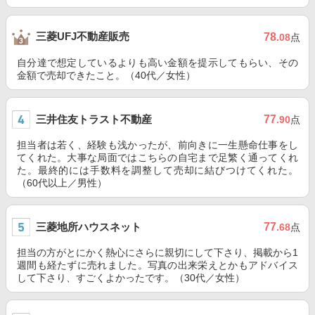
三菱UFJ不動産販売
78
.08
点
自分達で想定しているよりも高い金額を提示してもらい、その
金額で売却できたこと。（40代／女性）
三井住友トラスト不動産
77
.90
点
担当者は若く、経験も浅かったが、前向きに一生懸命仕事をし
てくれた。大事な局面ではこちらの自宅まで足繁く通ってくれ
た。最終的には手数料を調整して売却に結びつけてくれた。
（60代以上／男性）
三菱地所ハウスネット
77
.68
点
担当の方がとにかく熱心にさらに親切にして下さり、掲載から1
週間も経たずに売れました。写真の出来栄えとかもアドバイス
して下さり、すごくよかったです。（30代／女性）