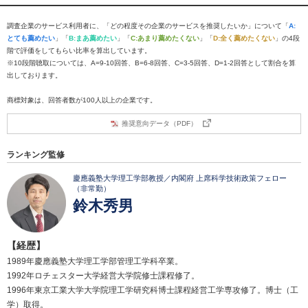
調査企業のサービス利用者に、「どの程度その企業のサービスを推奨したいか」について「
A:
とても薦めたい
」「
B:まあ薦めたい
」「
C:あまり薦めたくない
」「
D:全く薦めたくない
」の4段
階で評価をしてもらい比率を算出しています。
※10段階聴取については、A=9-10回答、B=6-8回答、C=3-5回答、D=1-2回答として割合を算
出しております。
商標対象は、回答者数が100人以上の企業です。
推奨意向データ（PDF）
ランキング監修
慶應義塾大学理工学部教授／内閣府 上席科学技術政策フェロー
（非常勤）
鈴木秀男
【経歴】
1989年慶應義塾大学理工学部管理工学科卒業。
1992年ロチェスター大学経営大学院修士課程修了。
1996年東京工業大学大学院理工学研究科博士課程経営工学専攻修了。博士（工
学）取得。