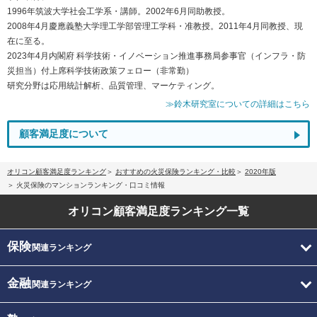
1996年筑波大学社会工学系・講師。2002年6月同助教授。
2008年4月慶應義塾大学理工学部管理工学科・准教授。2011年4月同教授、現
在に至る。
2023年4月内閣府 科学技術・イノベーション推進事務局参事官（インフラ・防
災担当）付上席科学技術政策フェロー（非常勤）
研究分野は応用統計解析、品質管理、マーケティング。
≫鈴木研究室についての詳細はこちら
顧客満足度について
オリコン顧客満足度ランキング
おすすめの火災保険ランキング・比較
2020年版
火災保険のマンションランキング・口コミ情報
オリコン顧客満足度
ランキング一覧
保険
関連ランキング
金融
関連ランキング