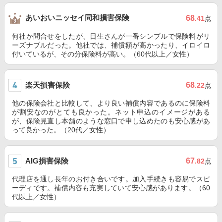
あいおいニッセイ同和損害保険
68
.41
点
何社か問合せをしたが、日生さんが一番シンプルで保険料がリ
ーズナブルだった。他社では、補償額が高かったり、イロイロ
付いているが、その分保険料が高い。（60代以上／女性）
楽天損害保険
68
.22
点
他の保険会社と比較して、より良い補償内容であるのに保険料
が割安なのがとても良かった。ネット申込のイメージがある
が、保険見直し本舗のような窓口で申し込めたのも安心感があ
って良かった。（20代／女性）
AIG損害保険
67
.82
点
代理店を通し長年のお付き合いです。加入手続きも容易でスピ
ーディです。補償内容も充実していて安心感があります。（60
代以上／女性）