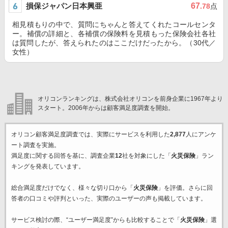
損保ジャパン日本興亜
67
.78
点
相見積もりの中で、質問にちゃんと答えてくれたコールセンタ
ー。補償の詳細と、各補償の保険料を見積もった保険会社各社
は質問したが、答えられたのはここだけだったから。（30代／
女性）
オリコンランキングは、株式会社オリコンを前身企業に1967年より
スタート。2006年からは顧客満足度調査を開始。
オリコン顧客満足度調査では、実際にサービスを利用した
2,877
人にアンケ
ート調査を実施。
満足度に関する回答を基に、調査企業
12
社を対象にした「
火災保険
」ラン
キングを発表しています。
総合満足度だけでなく、様々な切り口から「
火災保険
」を評価。さらに回
答者の口コミや評判といった、実際のユーザーの声も掲載しています。
サービス検討の際、“ユーザー満足度”からも比較することで「
火災保険
」選