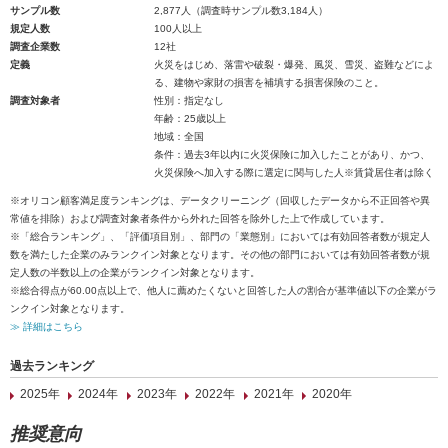
サンプル数
2,877人（調査時サンプル数3,184人）
規定人数
100人以上
調査企業数
12社
定義
火災をはじめ、落雷や破裂・爆発、風災、雪災、盗難などによ
る、建物や家財の損害を補填する損害保険のこと。
調査対象者
性別：指定なし
年齢：25歳以上
地域：全国
条件：過去3年以内に火災保険に加入したことがあり、かつ、
火災保険へ加入する際に選定に関与した人※賃貸居住者は除く
※オリコン顧客満足度ランキングは、データクリーニング（回収したデータから不正回答や異
常値を排除）および調査対象者条件から外れた回答を除外した上で作成しています。
※「総合ランキング」、「評価項目別」、部門の「業態別」においては有効回答者数が規定人
数を満たした企業のみランクイン対象となります。その他の部門においては有効回答者数が規
定人数の半数以上の企業がランクイン対象となります。
※総合得点が60.00点以上で、他人に薦めたくないと回答した人の割合が基準値以下の企業がラ
ンクイン対象となります。
≫ 詳細はこちら
過去ランキング
2025年
2024年
2023年
2022年
2021年
2020年
推奨意向