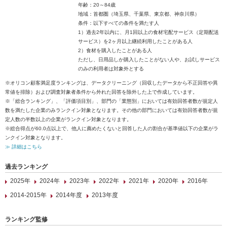
年齢：20～84歳
地域：首都圏（埼玉県、千葉県、東京都、神奈川県）
条件：以下すべての条件を満たす人
1）過去2年以内に、月1回以上の食材宅配サービス（定期配送
サービス）を2ヶ月以上継続利用したことがある人
2）食材を購入したことがある人
ただし、日用品しか購入したことがない人や、お試しサービス
のみの利用者は対象外とする
※オリコン顧客満足度ランキングは、データクリーニング（回収したデータから不正回答や異
常値を排除）および調査対象者条件から外れた回答を除外した上で作成しています。
※「総合ランキング」、「評価項目別」、部門の「業態別」においては有効回答者数が規定人
数を満たした企業のみランクイン対象となります。その他の部門においては有効回答者数が規
定人数の半数以上の企業がランクイン対象となります。
※総合得点が60.0点以上で、他人に薦めたくないと回答した人の割合が基準値以下の企業がラ
ンクイン対象となります。
≫ 詳細はこちら
過去ランキング
2025年
2024年
2023年
2022年
2021年
2020年
2016年
2014-2015年
2014年度
2013年度
ランキング監修