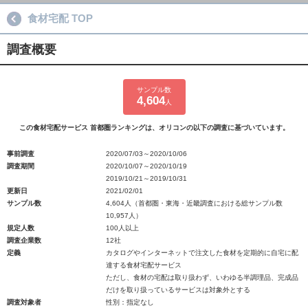
食材宅配 TOP
調査概要
サンプル数
4,604
人
この食材宅配サービス 首都圏ランキングは、オリコンの以下の調査に基づいています。
事前調査
2020/07/03～2020/10/06
調査期間
2020/10/07～2020/10/19
2019/10/21～2019/10/31
更新日
2021/02/01
サンプル数
4,604人（首都圏・東海・近畿調査における総サンプル数
10,957人）
規定人数
100人以上
調査企業数
12社
定義
カタログやインターネットで注文した食材を定期的に自宅に配
達する食材宅配サービス
ただし、食材の宅配は取り扱わず、いわゆる半調理品、完成品
だけを取り扱っているサービスは対象外とする
調査対象者
性別：指定なし