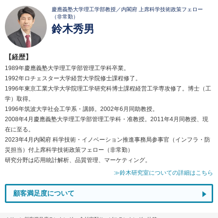
慶應義塾大学理工学部教授／内閣府 上席科学技術政策フェロー
（非常勤）
鈴木秀男
【経歴】
1989年慶應義塾大学理工学部管理工学科卒業。
1992年ロチェスター大学経営大学院修士課程修了。
1996年東京工業大学大学院理工学研究科博士課程経営工学専攻修了。博士（工
学）取得。
1996年筑波大学社会工学系・講師。2002年6月同助教授。
2008年4月慶應義塾大学理工学部管理工学科・准教授。2011年4月同教授、現
在に至る。
2023年4月内閣府 科学技術・イノベーション推進事務局参事官（インフラ・防
災担当）付上席科学技術政策フェロー（非常勤）
研究分野は応用統計解析、品質管理、マーケティング。
≫鈴木研究室についての詳細はこちら
顧客満足度について