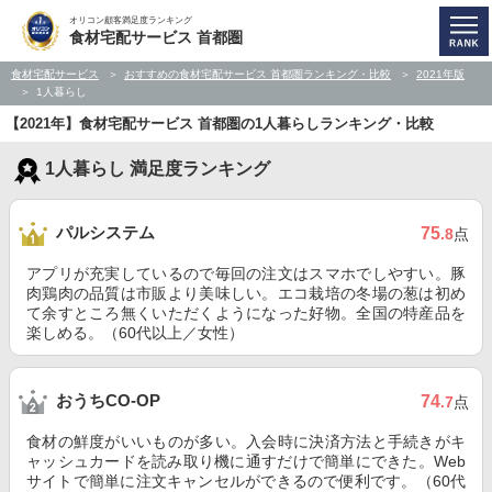
オリコン顧客満足度ランキング
食材宅配サービス 首都圏
食材宅配サービス
おすすめの食材宅配サービス 首都圏ランキング・比較
2021年版
1人暮らし
【2021年】食材宅配サービス 首都圏の1人暮らしランキング・比較
1人暮らし 満足度ランキング
パルシステム
75
.8
点
アプリが充実しているので毎回の注文はスマホでしやすい。豚
肉鶏肉の品質は市販より美味しい。エコ栽培の冬場の葱は初め
て余すところ無くいただくようになった好物。全国の特産品を
楽しめる。（60代以上／女性）
おうちCO-OP
74
.7
点
食材の鮮度がいいものが多い。入会時に決済方法と手続きがキ
ャッシュカードを読み取り機に通すだけで簡単にできた。Web
サイトで簡単に注文キャンセルができるので便利です。（60代