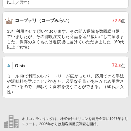
以上／男性）
コープデリ（コープみらい）
72
.5
点
33年利用させて頂いております、その間入退院を数回繰り返し
ていましたが、その都度注文した商品を返品扱いにして頂きま
した、保存のきくものは退院後に届けていただきました（60代
以上／女性）
72
Oisix
.3
点
ミールKitで料理のレパートリーが広がったり、応用できる手法
や調味料を学ぶことができた。必要な分量があらかじめ用意さ
れているので、無駄なく食材を使うことができる。（50代／女
性）
オリコンランキングは、株式会社オリコンを前身企業に1967年より
スタート。2006年からは顧客満足度調査を開始。