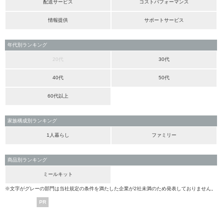
配送サービス
コストパフォーマンス
情報提供
サポートサービス
年代別ランキング
20代
30代
40代
50代
60代以上
家族構成別ランキング
1人暮らし
ファミリー
商品別ランキング
ミールキット
※文字がグレーの部門は当社規定の条件を満たした企業が2社未満のため発表しておりません。
PR