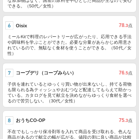
な添加物はなく、国産の原料を中心とした商品が主なので安心
できる。（50代／女性）
78
Oisix
.3
点
ミールKitで料理のレパートリーが広がったり、応用できる手法
や調味料を学ぶことができた。必要な分量があらかじめ用意さ
れているので、無駄なく食材を使うことができる。（50代／女
性）
コープデリ（コープみらい）
76
.5
点
子供を連れているとゆっくり買い物が出来ないし、持てる荷物
も限られる為ティッシュやおむつなど配達してもらえて助かっ
ている。カタログを見て献立を決めながらゆっくり食材を選べ
るので苦労しない。（30代／女性）
おうちCO-OP
75
.3
点
不在でもしっかり保冷剤等を入れて商品を受け取れる、色んな
商品があるので献立の幅が広がる、値段の割に良い商品が比較