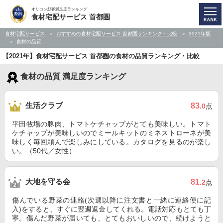
オリコン顧客満足度ランキング
食材宅配サービス 首都圏
食材宅配サービス
おすすめの食材宅配サービス 首都圏ランキング・比較
2021年版
食材の品質
【2021年】食材宅配サービス 首都圏の食材の品質ランキング・比較
食材の品質 満足度ランキング
生活クラブ
83
.0
点
平田牧場の豚肉、トマトケチャップがとても美味しい。トマト
ケチャップが美味しいのでミールキットのミネストローネが美
味しく毎回頼んで楽しみにしている。カタログを見るのが楽し
い。（50代／女性）
大地を守る会
81
.2
点
傷んでいる野菜の連絡(次週以降に注文書と一緒に連絡便に記
入)をすると、すぐに翌週返金してくれる。電話対応もとても丁
寧。傷んだ野菜が届いても、とてもおいしいので、続けようと