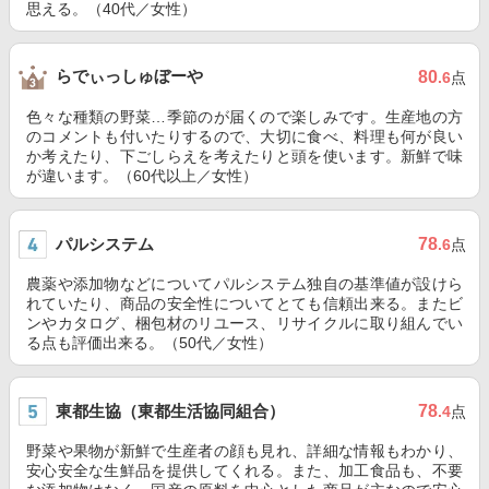
思える。（40代／女性）
らでぃっしゅぼーや
80
.6
点
色々な種類の野菜…季節のが届くので楽しみです。生産地の方
のコメントも付いたりするので、大切に食べ、料理も何が良い
か考えたり、下ごしらえを考えたりと頭を使います。新鮮で味
が違います。（60代以上／女性）
パルシステム
78
.6
点
農薬や添加物などについてパルシステム独自の基準値が設けら
れていたり、商品の安全性についてとても信頼出来る。またビ
ンやカタログ、梱包材のリユース、リサイクルに取り組んでい
る点も評価出来る。（50代／女性）
東都生協（東都生活協同組合）
78
.4
点
野菜や果物が新鮮で生産者の顔も見れ、詳細な情報もわかり、
安心安全な生鮮品を提供してくれる。また、加工食品も、不要