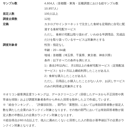
サンプル数
4,604人（首都圏・東海・近畿調査における総サンプル数
10,957人）
規定人数
100人以上
調査企業数
12社
定義
カタログやインターネットで注文した食材を定期的に自宅に配
達する食材宅配サービス
ただし、食材の宅配は取り扱わず、いわゆる半調理品、完成品
だけを取り扱っているサービスは対象外とする
調査対象者
性別：指定なし
年齢：20～84歳
地域：首都圏（埼玉県、千葉県、東京都、神奈川県）
条件：以下すべての条件を満たす人
1）過去2年以内に、月1回以上の食材宅配サービス（定期配送
サービス）を2ヶ月以上継続利用したことがある人
2）食材を購入したことがある人
ただし、日用品しか購入したことがない人や、お試しサービス
のみの利用者は対象外とする
※オリコン顧客満足度ランキングは、データクリーニング（回収したデータから不正回答や異
常値を排除）および調査対象者条件から外れた回答を除外した上で作成しています。
※「総合ランキング」、「評価項目別」、部門の「業態別」においては有効回答者数が規定人
数を満たした企業のみランクイン対象となります。その他の部門においては有効回答者数が規
定人数の半数以上の企業がランクイン対象となります。
※総合得点が60.0点以上で、他人に薦めたくないと回答した人の割合が基準値以下の企業がラ
ンクイン対象となります。