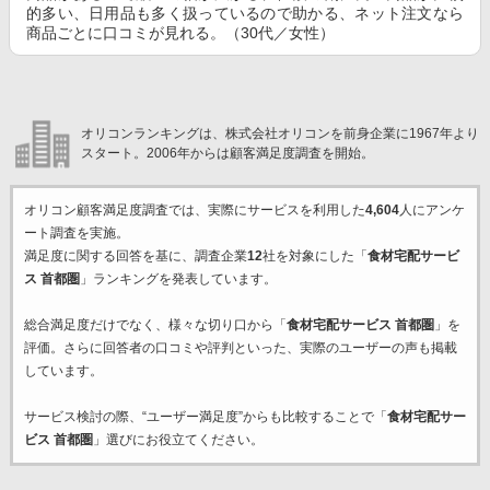
的多い、日用品も多く扱っているので助かる、ネット注文なら
商品ごとに口コミが見れる。（30代／女性）
オリコンランキングは、株式会社オリコンを前身企業に1967年より
スタート。2006年からは顧客満足度調査を開始。
オリコン顧客満足度調査では、実際にサービスを利用した
4,604
人にアンケ
ート調査を実施。
満足度に関する回答を基に、調査企業
12
社を対象にした「
食材宅配サービ
ス 首都圏
」ランキングを発表しています。
総合満足度だけでなく、様々な切り口から「
食材宅配サービス 首都圏
」を
評価。さらに回答者の口コミや評判といった、実際のユーザーの声も掲載
しています。
サービス検討の際、“ユーザー満足度”からも比較することで「
食材宅配サー
ビス 首都圏
」選びにお役立てください。