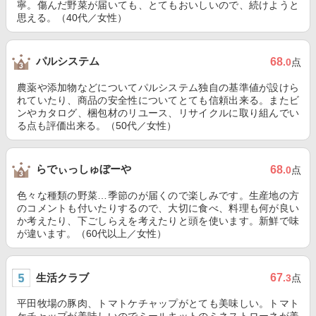
寧。傷んだ野菜が届いても、とてもおいしいので、続けようと
思える。（40代／女性）
パルシステム
68
.0
点
農薬や添加物などについてパルシステム独自の基準値が設けら
れていたり、商品の安全性についてとても信頼出来る。またビ
ンやカタログ、梱包材のリユース、リサイクルに取り組んでい
る点も評価出来る。（50代／女性）
らでぃっしゅぼーや
68
.0
点
色々な種類の野菜…季節のが届くので楽しみです。生産地の方
のコメントも付いたりするので、大切に食べ、料理も何が良い
か考えたり、下ごしらえを考えたりと頭を使います。新鮮で味
が違います。（60代以上／女性）
生活クラブ
67
.3
点
平田牧場の豚肉、トマトケチャップがとても美味しい。トマト