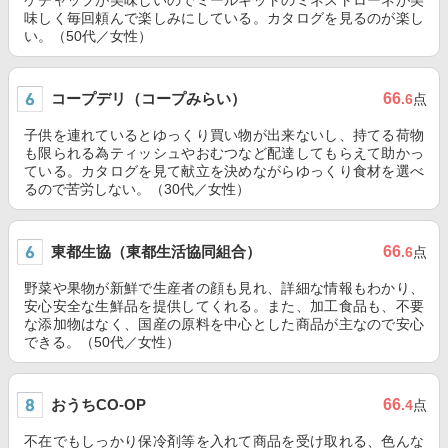
ケチャップが美味しいのでミールキットのミネストローネが美
味しく毎回頼んで楽しみにしている。カタログを見るのが楽し
い。（50代／女性）
コープデリ（コープみらい）
66
.6
点
子供を連れているとゆっくり買い物が出来ないし、持てる荷物
も限られる為ティッシュやおむつなど配達してもらえて助かっ
ている。カタログを見て献立を決めながらゆっくり食材を選べ
るので苦労しない。（30代／女性）
東都生協（東都生活協同組合）
66
.6
点
野菜や果物が新鮮で生産者の顔も見れ、詳細な情報もわかり、
安心安全な生鮮品を提供してくれる。また、加工食品も、不要
な添加物はなく、国産の原料を中心とした商品が主なので安心
できる。（50代／女性）
おうちCO-OP
66
.4
点
不在でもしっかり保冷剤等を入れて商品を受け取れる、色んな