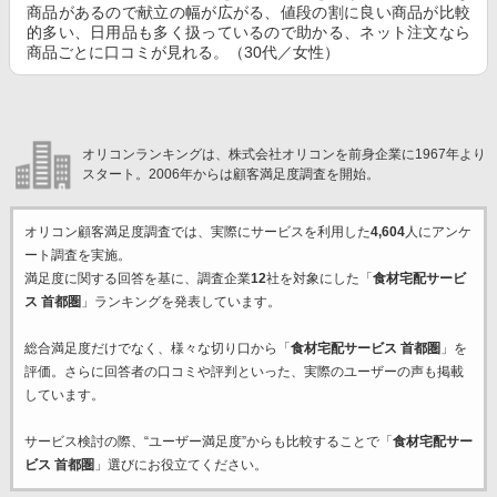
商品があるので献立の幅が広がる、値段の割に良い商品が比較
的多い、日用品も多く扱っているので助かる、ネット注文なら
商品ごとに口コミが見れる。（30代／女性）
オリコンランキングは、株式会社オリコンを前身企業に1967年より
スタート。2006年からは顧客満足度調査を開始。
オリコン顧客満足度調査では、実際にサービスを利用した
4,604
人にアンケ
ート調査を実施。
満足度に関する回答を基に、調査企業
12
社を対象にした「
食材宅配サービ
ス 首都圏
」ランキングを発表しています。
総合満足度だけでなく、様々な切り口から「
食材宅配サービス 首都圏
」を
評価。さらに回答者の口コミや評判といった、実際のユーザーの声も掲載
しています。
サービス検討の際、“ユーザー満足度”からも比較することで「
食材宅配サー
ビス 首都圏
」選びにお役立てください。