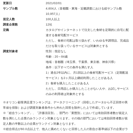
更新日
2021/02/01
サンプル数
4,604人（首都圏・東海・近畿調査における総サンプル数
10,957人）
規定人数
100人以上
調査企業数
12社
定義
カタログやインターネットで注文した食材を定期的に自宅に配
達する食材宅配サービス
ただし、食材の宅配は取り扱わず、いわゆる半調理品、完成品
だけを取り扱っているサービスは対象外とする
調査対象者
性別：指定なし
年齢：20～84歳
地域：首都圏（埼玉県、千葉県、東京都、神奈川県）
条件：以下すべての条件を満たす人
1）過去2年以内に、月1回以上の食材宅配サービス（定期配送
サービス）を2ヶ月以上継続利用したことがある人
2）食材を購入したことがある人
ただし、日用品しか購入したことがない人や、お試しサービス
のみの利用者は対象外とする
※オリコン顧客満足度ランキングは、データクリーニング（回収したデータから不正回答や異
常値を排除）および調査対象者条件から外れた回答を除外した上で作成しています。
※「総合ランキング」、「評価項目別」、部門の「業態別」においては有効回答者数が規定人
数を満たした企業のみランクイン対象となります。その他の部門においては有効回答者数が規
定人数の半数以上の企業がランクイン対象となります。
※総合得点が60.0点以上で、他人に薦めたくないと回答した人の割合が基準値以下の企業がラ