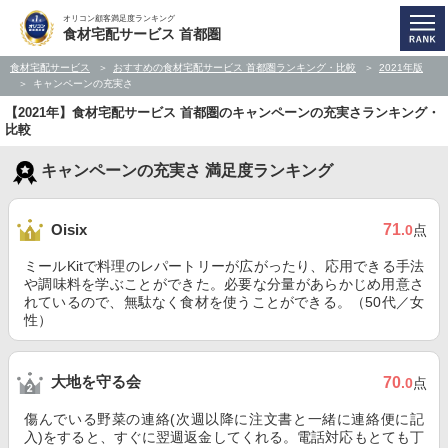
オリコン顧客満足度ランキング
食材宅配サービス 首都圏
食材宅配サービス
おすすめの食材宅配サービス 首都圏ランキング・比較
2021年版
キャンペーンの充実さ
【2021年】食材宅配サービス 首都圏のキャンペーンの充実さランキング・
比較
キャンペーンの充実さ 満足度ランキング
71
Oisix
.0
点
ミールKitで料理のレパートリーが広がったり、応用できる手法
や調味料を学ぶことができた。必要な分量があらかじめ用意さ
れているので、無駄なく食材を使うことができる。（50代／女
性）
大地を守る会
70
.0
点
傷んでいる野菜の連絡(次週以降に注文書と一緒に連絡便に記
入)をすると、すぐに翌週返金してくれる。電話対応もとても丁