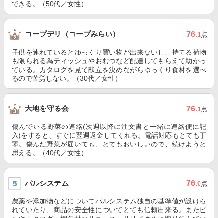
できる。（50代／女性）
コープデリ（コープみらい）
76
.1
点
子供を連れているとゆっくり買い物が出来ないし、持てる荷物
も限られる為ティッシュやおむつなど配達してもらえて助かっ
ている。カタログを見て献立を決めながらゆっくり食材を選べ
るので苦労しない。（30代／女性）
大地を守る会
76
.1
点
傷んでいる野菜の連絡(次週以降に注文書と一緒に連絡便に記
入)をすると、すぐに翌週返金してくれる。電話対応もとても丁
寧。傷んだ野菜が届いても、とてもおいしいので、続けようと
思える。（40代／女性）
パルシステム
76
.0
点
農薬や添加物などについてパルシステム独自の基準値が設けら
れていたり、商品の安全性についてとても信頼出来る。またビ