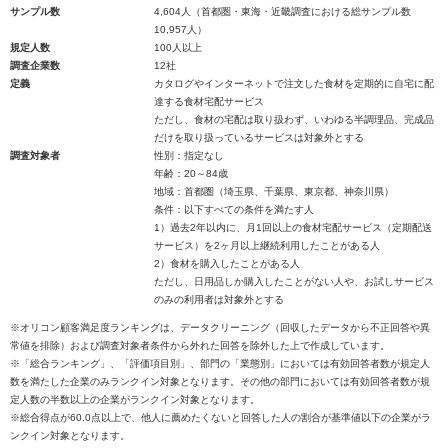
サンプル数
4,604人（首都圏・東海・近畿調査における総サンプル数
10,957人）
規定人数
100人以上
調査企業数
12社
定義
カタログやインターネットで注文した食材を定期的に自宅に配
達する食材宅配サービス
ただし、食材の宅配は取り扱わず、いわゆる半調理品、完成品
だけを取り扱っているサービスは対象外とする
調査対象者
性別：指定なし
年齢：20～84歳
地域：首都圏（埼玉県、千葉県、東京都、神奈川県）
条件：以下すべての条件を満たす人
1）過去2年以内に、月1回以上の食材宅配サービス（定期配送
サービス）を2ヶ月以上継続利用したことがある人
2）食材を購入したことがある人
ただし、日用品しか購入したことがない人や、お試しサービス
のみの利用者は対象外とする
※オリコン顧客満足度ランキングは、データクリーニング（回収したデータから不正回答や異
常値を排除）および調査対象者条件から外れた回答を除外した上で作成しています。
※「総合ランキング」、「評価項目別」、部門の「業態別」においては有効回答者数が規定人
数を満たした企業のみランクイン対象となります。その他の部門においては有効回答者数が規
定人数の半数以上の企業がランクイン対象となります。
※総合得点が60.0点以上で、他人に薦めたくないと回答した人の割合が基準値以下の企業がラ
ンクイン対象となります。