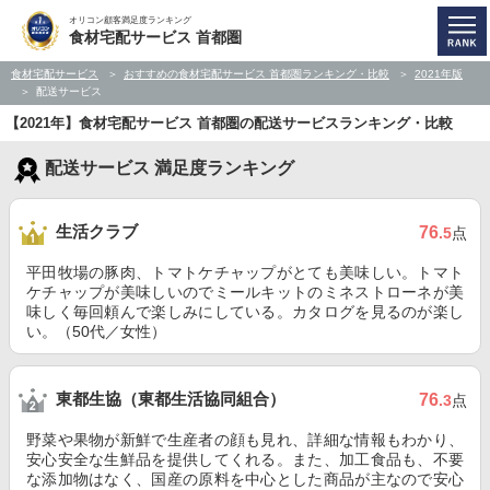
オリコン顧客満足度ランキング
食材宅配サービス 首都圏
食材宅配サービス
おすすめの食材宅配サービス 首都圏ランキング・比較
2021年版
配送サービス
【2021年】食材宅配サービス 首都圏の配送サービスランキング・比較
配送サービス 満足度ランキング
生活クラブ
76
.5
点
平田牧場の豚肉、トマトケチャップがとても美味しい。トマト
ケチャップが美味しいのでミールキットのミネストローネが美
味しく毎回頼んで楽しみにしている。カタログを見るのが楽し
い。（50代／女性）
東都生協（東都生活協同組合）
76
.3
点
野菜や果物が新鮮で生産者の顔も見れ、詳細な情報もわかり、
安心安全な生鮮品を提供してくれる。また、加工食品も、不要
な添加物はなく、国産の原料を中心とした商品が主なので安心