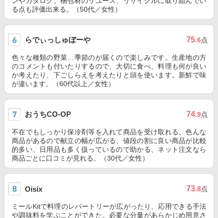
ンやカタログ、梱包材のリユース、リサイクルに取り組んでい
る点も評価出来る。（50代／女性）
らでぃっしゅぼーや
75
.6
点
色々な種類の野菜…季節のが届くので楽しみです。生産地の方
のコメントも付いたりするので、大切に食べ、料理も何が良い
か考えたり、下ごしらえを考えたりと頭を使います。新鮮で味
が違います。（60代以上／女性）
おうちCO-OP
74
.9
点
不在でもしっかり保冷剤等を入れて商品を受け取れる、色んな
商品があるので献立の幅が広がる、値段の割に良い商品が比較
的多い、日用品も多く扱っているので助かる、ネット注文なら
商品ごとに口コミが見れる。（30代／女性）
73
Oisix
.8
点
ミールKitで料理のレパートリーが広がったり、応用できる手法
や調味料を学ぶことができた。必要な分量があらかじめ用意さ