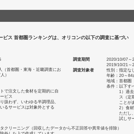
ービス 首都圏ランキングは、オリコンの以下の調査に基づい
6
調査期間
2020/10/07～2
2019/10/21～2
04人（首都圏・東海・近畿調査にお
調査対象者
性別：指定な
7人）
年齢：20～84
地域：首都圏
条件：以下す
トで注文した食材を定期的に自
1）過
ービス
ス（定
り扱わず、いわゆる半調理品、
ことが
いるサービスは対象外とする
2）食
ただし
試しサ
タクリーニング（回収したデータから不正回答や異常値を排除）
除外した上で作成しています。