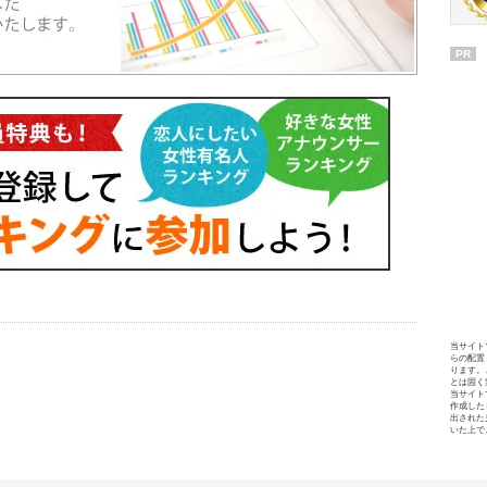
PR
当サイト
らの配置
ります。
とは固く
当サイト
作成した
出された
いた上で