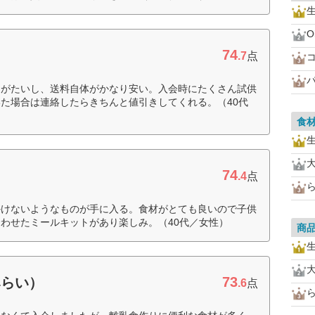
O
74
.7
点
りがたいし、送料自体がかなり安い。入会時にたくさん試供
た場合は連絡したらきちんと値引きしてくれる。（40代
食
74
.4
点
かけないようなものが手に入る。食材がとても良いので子供
わせたミールキットがあり楽しみ。（40代／女性）
商
73
みらい）
.6
点