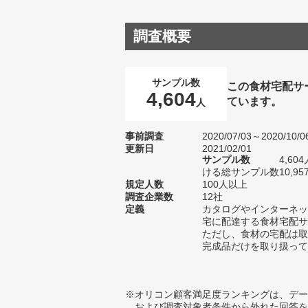
調査概要
サンプル数
この食材宅配サ
4,604
ています。
人
事前調査
2020/07/03～2020/10/0
更新日
2021/02/01
サンプル数
4,6
ける総サンプル数10,95
規定人数
100人以上
調査企業数
12社
定義
カタログやインターネッ
宅に配達する食材宅配サ
ただし、食材の宅配は取
完成品だけを取り扱って
※オリコン顧客満足度ランキングは、デー
および調査対象者条件から外れた回答を