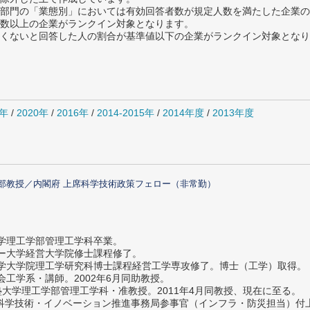
部門の「業態別」においては有効回答者数が規定人数を満たした企業の
数以上の企業がランクイン対象となります。
めたくないと回答した人の割合が基準値以下の企業がランクイン対象とな
1年
/
2020年
/
2016年
/
2014-2015年
/
2014年度
/
2013年度
部教授／内閣府 上席科学技術政策フェロー（非常勤）
大学理工学部管理工学科卒業。
ター大学経営大学院修士課程修了。
大学大学院理工学研究科博士課程経営工学専攻修了。博士（工学）取得。
社会工学系・講師。2002年6月同助教授。
義塾大学理工学部管理工学科・准教授。2011年4月同教授、現在に至る。
府 科学技術・イノベーション推進事務局参事官（インフラ・防災担当）