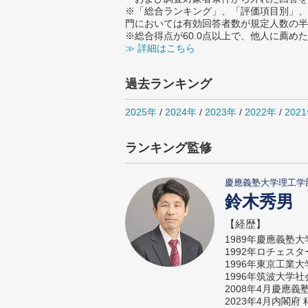
※「総合ランキング」、「評価項目別」、
門においては有効回答者数が規定人数の半
※総合得点が60.0点以上で、他人に薦
≫ 詳細はこちら
過去ランキング
2025年
/
2024年
/
2023年
/
2022年
/
202
ランキング監修
慶應義塾大学理工学
鈴木秀男
【経歴】
1989年慶應義塾
1992年ロチェス
1996年東京工業
1996年筑波大学
2008年4月慶應
2023年4月内閣