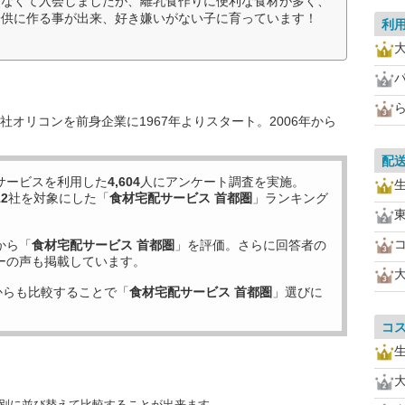
けなくて入会しましたが、離乳食作りに便利な食材が多く、
子供に作る事が出来、好き嫌いがない子に育っています！
利
オリコンを前身企業に1967年よりスタート。2006年から
配
サービスを利用した
4,604
人にアンケート調査を実施。
12
社を対象にした「
食材宅配サービス 首都圏
」ランキング
から「
食材宅配サービス 首都圏
」を評価。さらに回答者の
ーの声も掲載しています。
からも比較することで「
食材宅配サービス 首都圏
」選びに
コ
目別に並び替えて比較することが出来ます。