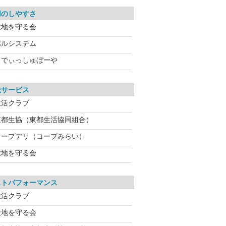
用のしやすさ
大地を守る会
パルシステム
らでぃっしゅぼーや
送サービス
生活クラブ
東都生協（東都生活協同組合）
コープデリ（コープみらい）
大地を守る会
ストパフォーマンス
生活クラブ
大地を守る会