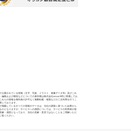
で公開されている情報（文字、写真、イラスト、画像データ等）及びこれ
・編集および構造などについての著作権は株式会社oricon MEに帰属してお
これらの情報を権利者の許可なく無断転載・複製などの二次利用を行うこ
禁じております。
で掲載しているすべての情報やデータは、当社の調査に基づいた結果から
ものとなりますが、サービスへの感想については、サービスの利用者が提
見解・感想となっており、当社の見解・意見ではないことをご理解いただ
ご覧ください。