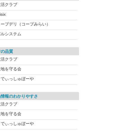
生活クラブ
isix
コープデリ（コープみらい）
パルシステム
材の品質
生活クラブ
大地を守る会
らでぃっしゅぼーや
品情報のわかりやすさ
生活クラブ
大地を守る会
らでぃっしゅぼーや