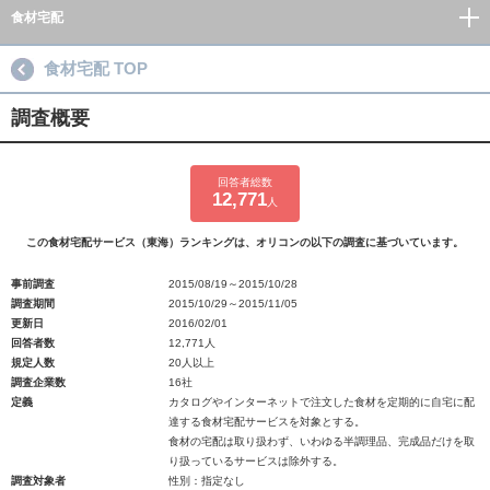
食材宅配
食材宅配 TOP
調査概要
回答者総数
12,771
人
この食材宅配サービス（東海）ランキングは、オリコンの以下の調査に基づいています。
事前調査
2015/08/19～2015/10/28
調査期間
2015/10/29～2015/11/05
更新日
2016/02/01
回答者数
12,771人
規定人数
20人以上
調査企業数
16社
定義
カタログやインターネットで注文した食材を定期的に自宅に配
達する食材宅配サービスを対象とする。
食材の宅配は取り扱わず、いわゆる半調理品、完成品だけを取
り扱っているサービスは除外する。
調査対象者
性別：指定なし