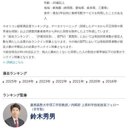
年齢：20歳以上
地域：東海圏（静岡県、愛知県、岐阜県、三重県）
条件：過去1年以内に食材宅配サービスを利用したことがある
人
※オリコン顧客満足度ランキングは、データクリーニング（回収したデータから不正回答や異
常値を排除）および調査対象者条件から外れた回答を除外した上で作成しています。
※「総合ランキング」、「評価項目別」、部門の「業態別」においては有効回答者数が規定人
数を満たした企業のみランクイン対象となります。その他の部門においては有効回答者数が規
定人数の半数以上の企業がランクイン対象となります。
※総合得点が60.00点以上で、他人に薦めたくないと回答した人の割合が基準値以下の企業がラ
ンクイン対象となります。
≫ 詳細はこちら
過去ランキング
2025年
2024年
2023年
2022年
2021年
2020年
2016年
ランキング監修
慶應義塾大学理工学部教授／内閣府 上席科学技術政策フェロー
（非常勤）
鈴木秀男