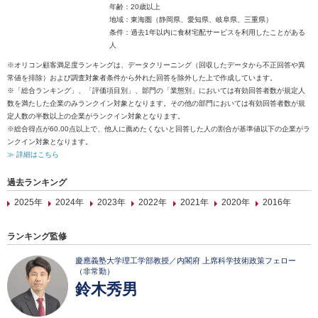
年齢：20歳以上
地域：東海圏（静岡県、愛知県、岐阜県、三重県）
条件：過去1年以内に食材宅配サービスを利用したことがある
人
※オリコン顧客満足度ランキングは、データクリーニング（回収したデータから不正回答や異
常値を排除）および調査対象者条件から外れた回答を除外した上で作成しています。
※「総合ランキング」、「評価項目別」、部門の「業態別」においては有効回答者数が規定人
数を満たした企業のみランクイン対象となります。その他の部門においては有効回答者数が規
定人数の半数以上の企業がランクイン対象となります。
※総合得点が60.00点以上で、他人に薦めたくないと回答した人の割合が基準値以下の企業がラ
ンクイン対象となります。
≫ 詳細はこちら
過去ランキング
2025年
2024年
2023年
2022年
2021年
2020年
2016年
ランキング監修
慶應義塾大学理工学部教授／内閣府 上席科学技術政策フェロー
（非常勤）
鈴木秀男