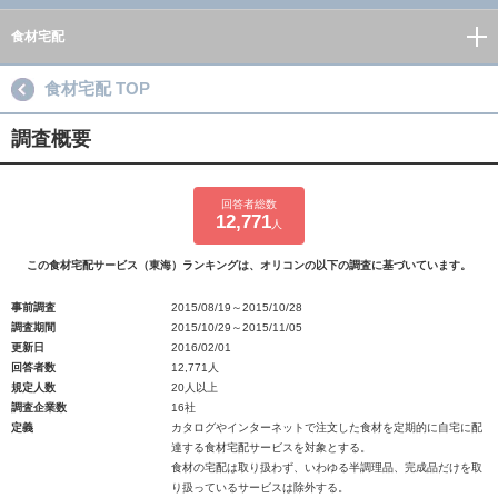
食材宅配
食材宅配 TOP
調査概要
回答者総数
12,771
人
この食材宅配サービス（東海）ランキングは、オリコンの以下の調査に基づいています。
事前調査
2015/08/19～2015/10/28
調査期間
2015/10/29～2015/11/05
更新日
2016/02/01
回答者数
12,771人
規定人数
20人以上
調査企業数
16社
定義
カタログやインターネットで注文した食材を定期的に自宅に配
達する食材宅配サービスを対象とする。
食材の宅配は取り扱わず、いわゆる半調理品、完成品だけを取
り扱っているサービスは除外する。