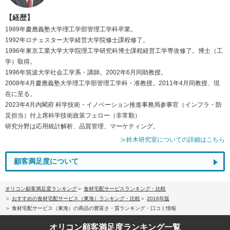
【経歴】
1989年慶應義塾大学理工学部管理工学科卒業。
1992年ロチェスター大学経営大学院修士課程修了。
1996年東京工業大学大学院理工学研究科博士課程経営工学専攻修了。博士（工
学）取得。
1996年筑波大学社会工学系・講師。2002年6月同助教授。
2008年4月慶應義塾大学理工学部管理工学科・准教授。2011年4月同教授、現
在に至る。
2023年4月内閣府 科学技術・イノベーション推進事務局参事官（インフラ・防
災担当）付上席科学技術政策フェロー（非常勤）
研究分野は応用統計解析、品質管理、マーケティング。
≫鈴木研究室についての詳細はこちら
顧客満足度について
オリコン顧客満足度ランキング
食材宅配サービスランキング・比較
おすすめの食材宅配サービス（東海）ランキング・比較
2016年版
食材宅配サービス（東海）の商品の豊富さ・質ランキング・口コミ情報
オリコン顧客満足度
ランキング一覧