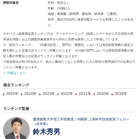
調査対象者
性別：指定なし
年齢：20歳以上
地域：東海圏（静岡県、愛知県、岐阜県、三重県）
条件：過去1年以内に食材宅配サービスを利用したことがある
人
※オリコン顧客満足度ランキングは、データクリーニング（回収したデータから不正回答や異
常値を排除）および調査対象者条件から外れた回答を除外した上で作成しています。
※「総合ランキング」、「評価項目別」、部門の「業態別」においては有効回答者数が規定人
数を満たした企業のみランクイン対象となります。その他の部門においては有効回答者数が規
定人数の半数以上の企業がランクイン対象となります。
※総合得点が60.00点以上で、他人に薦めたくないと回答した人の割合が基準値以下の企業がラ
ンクイン対象となります。
≫ 詳細はこちら
過去ランキング
2025年
2024年
2023年
2022年
2021年
2020年
2016年
ランキング監修
慶應義塾大学理工学部教授／内閣府 上席科学技術政策フェロー
（非常勤）
鈴木秀男