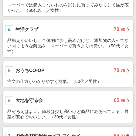
スーパーでは購入しないものを試しに買ってみたりして幅が広
がった。（60代以上／女性）
生活クラブ
70
.90
点
品揃えがいいし、全体的に少し高めだけど、添加物の入ってな
い同じような商品を、スーパーで買うよりは安い。（50代／女
性）
おうちCO-OP
70
.76
点
注文の仕方がわかりやすく簡単。（50代／男性）
大地を守る会
65
.96
点
品ぞろえはよい。値段は少し高いけど商品にみあっている。野
菜が安心でおいしい。（30代／女性）
夕食食材宅配サービス ヨシケイ
64