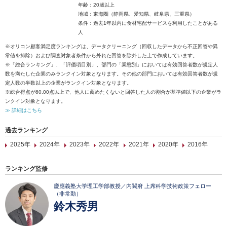
年齢：20歳以上
地域：東海圏（静岡県、愛知県、岐阜県、三重県）
条件：過去1年以内に食材宅配サービスを利用したことがある
人
※オリコン顧客満足度ランキングは、データクリーニング（回収したデータから不正回答や異
常値を排除）および調査対象者条件から外れた回答を除外した上で作成しています。
※「総合ランキング」、「評価項目別」、部門の「業態別」においては有効回答者数が規定人
数を満たした企業のみランクイン対象となります。その他の部門においては有効回答者数が規
定人数の半数以上の企業がランクイン対象となります。
※総合得点が60.00点以上で、他人に薦めたくないと回答した人の割合が基準値以下の企業がラ
ンクイン対象となります。
≫ 詳細はこちら
過去ランキング
2025年
2024年
2023年
2022年
2021年
2020年
2016年
ランキング監修
慶應義塾大学理工学部教授／内閣府 上席科学技術政策フェロー
（非常勤）
鈴木秀男