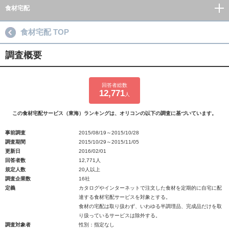
食材宅配
食材宅配 TOP
調査概要
回答者総数
12,771
人
この食材宅配サービス（東海）ランキングは、オリコンの以下の調査に基づいています。
事前調査
2015/08/19～2015/10/28
調査期間
2015/10/29～2015/11/05
更新日
2016/02/01
回答者数
12,771人
規定人数
20人以上
調査企業数
16社
定義
カタログやインターネットで注文した食材を定期的に自宅に配
達する食材宅配サービスを対象とする。
食材の宅配は取り扱わず、いわゆる半調理品、完成品だけを取
り扱っているサービスは除外する。
調査対象者
性別：指定なし