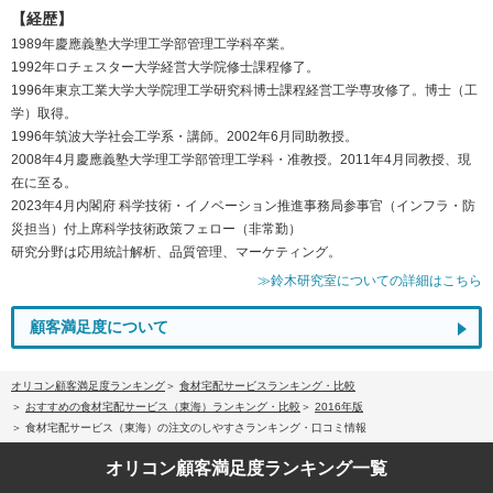
【経歴】
1989年慶應義塾大学理工学部管理工学科卒業。
1992年ロチェスター大学経営大学院修士課程修了。
1996年東京工業大学大学院理工学研究科博士課程経営工学専攻修了。博士（工
学）取得。
1996年筑波大学社会工学系・講師。2002年6月同助教授。
2008年4月慶應義塾大学理工学部管理工学科・准教授。2011年4月同教授、現
在に至る。
2023年4月内閣府 科学技術・イノベーション推進事務局参事官（インフラ・防
災担当）付上席科学技術政策フェロー（非常勤）
研究分野は応用統計解析、品質管理、マーケティング。
≫鈴木研究室についての詳細はこちら
顧客満足度について
オリコン顧客満足度ランキング
食材宅配サービスランキング・比較
おすすめの食材宅配サービス（東海）ランキング・比較
2016年版
食材宅配サービス（東海）の注文のしやすさランキング・口コミ情報
オリコン顧客満足度
ランキング一覧