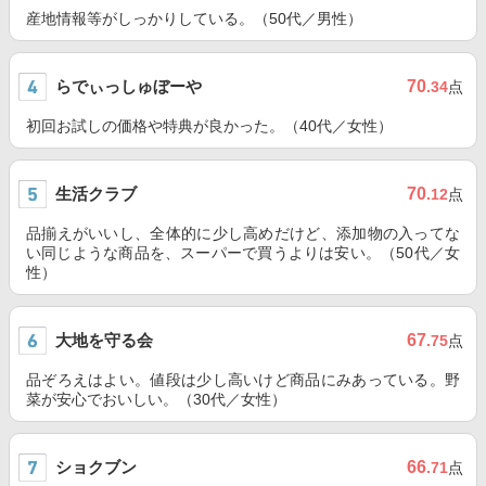
産地情報等がしっかりしている。（50代／男性）
らでぃっしゅぼーや
70
.34
点
初回お試しの価格や特典が良かった。（40代／女性）
生活クラブ
70
.12
点
品揃えがいいし、全体的に少し高めだけど、添加物の入ってな
い同じような商品を、スーパーで買うよりは安い。（50代／女
性）
大地を守る会
67
.75
点
品ぞろえはよい。値段は少し高いけど商品にみあっている。野
菜が安心でおいしい。（30代／女性）
ショクブン
66
.71
点