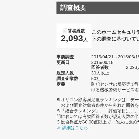
調査概要
回答者総数
このホームセキュリ
2,093
下の調査に基づいて
人
事前調査
2015/04/21～2015/06/1
更新日
2015/09/15
回答者数
2,093
規定人数
30人以上
調査企業数
50社
定義
防犯センサの反応等で異
ける機械警備サービスを
※オリコン顧客満足度ランキングは、デー
および調査対象者条件から外れた回答を
※「総合ランキング」、「評価項目別」、
門においては有効回答者数が規定人数の半
※総合得点が60.00点以上で、他人に
≫ 詳細はこちら