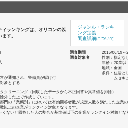
ジャンル・ランキ
ティランキングは、オリコンの以
ング定義
います。
調査詳細について
8
調査期間
2015/06/19～2
調査対象者
性別：指定な
人
年齢：20歳以
地域：全国
条件：住居と
常が通知され、警備員が駆け付
ムセキ
対象とする
タクリーニング（回収したデータから不正回答や異常値を排除）
除外した上で作成しています。
部門の「業態別」においては有効回答者数が規定人数を満たした企業の
数以上の企業がランクイン対象となります。
薦めたくないと回答した人の割合が基準値以下の企業がランクイン対象とな