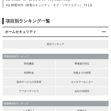
4位 関電SOS（関電セキュリティ・オブ・ソサイエティ） 73.1点
項目別ランキング一覧
ホームセキュリティ
総合ランキング
評価項目別ランキング
防犯機器
警備員の対応
利用料金
到着までの時間
提供サービスの充実度
カスタマーセンター
アフターサービス
会社の信頼性
家族構成別ランキング
一人暮らし
夫婦のみ