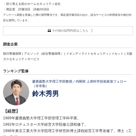
・切り替える前のホームセキュリティ会社
・満足度 評価項目 詳細26項目
アンケート調査を実施した際の質問事項です。満足度評価項目のほか、該当サービスの利用状況や検討内
容を質問しています。
その他の設問内容はこちら
調査企業
朝日警備保障 | アルソック（綜合警備保障） | イオンディライトセキュリティ | イセット | 大阪
ガスセキュリティサービス
ランキング監修
慶應義塾大学理工学部教授／内閣府 上席科学技術政策フェロー
（非常勤）
鈴木秀男
【経歴】
1989年慶應義塾大学理工学部管理工学科卒業。
1992年ロチェスター大学経営大学院修士課程修了。
1996年東京工業大学大学院理工学研究科博士課程経営工学専攻修了。博士（工