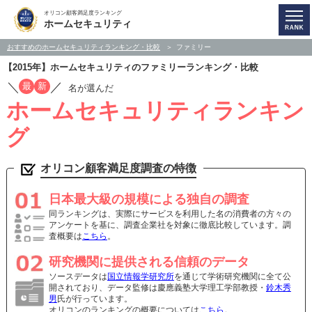
オリコン顧客満足度ランキング
ホームセキュリティ
おすすめのホームセキュリティランキング・比較
ファミリー
【2015年】ホームセキュリティのファミリーランキング・比較
／
／
最
新
名が選んだ
ホームセキュリティランキン
グ
オリコン顧客満足度調査の特徴
日本最大級の規模による独自の調査
同ランキングは、実際にサービスを利用した名の消費者の方々の
アンケートを基に、調査企業社を対象に徹底比較しています。調
査概要は
こちら
。
研究機関に提供される信頼のデータ
ソースデータは
国立情報学研究所
を通じて学術研究機関に全て公
開されており、データ監修は慶應義塾大学理工学部教授・
鈴木秀
男
氏が行っています。
オリコンのランキングの概要については
こちら
。