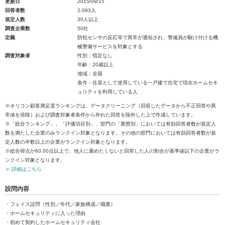
更新日
2015/09/15
回答者数
2,093人
規定人数
30人以上
調査企業数
50社
定義
防犯センサの反応等で異常が通知され、警備員が駆け付ける機
械警備サービスを対象とする
調査対象者
性別：指定なし
年齢：20歳以上
地域：全国
条件：住居として使用している一戸建て住宅で現在ホームセキ
ュリティを利用している人
※オリコン顧客満足度ランキングは、データクリーニング（回収したデータから不正回答や異
常値を排除）および調査対象者条件から外れた回答を除外した上で作成しています。
※「総合ランキング」、「評価項目別」、部門の「業態別」においては有効回答者数が規定人
数を満たした企業のみランクイン対象となります。その他の部門においては有効回答者数が規
定人数の半数以上の企業がランクイン対象となります。
※総合得点が60.00点以上で、他人に薦めたくないと回答した人の割合が基準値以下の企業がラ
ンクイン対象となります。
≫ 詳細はこちら
設問内容
・フェイス設問（性別／年代／家族構成／職業）
・ホームセキュリティに入った理由
・初めて契約したホームセキュリティ会社