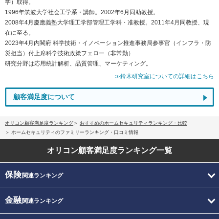
学）取得。
1996年筑波大学社会工学系・講師。2002年6月同助教授。
2008年4月慶應義塾大学理工学部管理工学科・准教授。2011年4月同教授、現
在に至る。
2023年4月内閣府 科学技術・イノベーション推進事務局参事官（インフラ・防
災担当）付上席科学技術政策フェロー（非常勤）
研究分野は応用統計解析、品質管理、マーケティング。
≫鈴木研究室についての詳細はこちら
顧客満足度について
オリコン顧客満足度ランキング
おすすめのホームセキュリティランキング・比較
ホームセキュリティのファミリーランキング・口コミ情報
オリコン顧客満足度
ランキング一覧
保険
関連ランキング
金融
関連ランキング