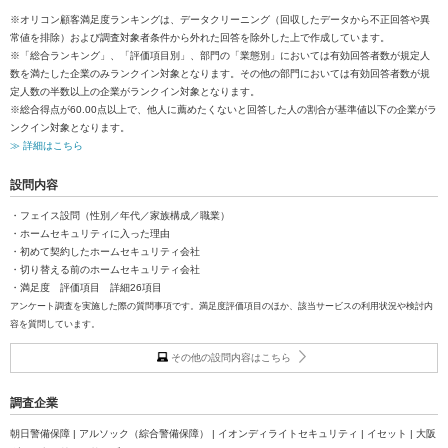
※オリコン顧客満足度ランキングは、データクリーニング（回収したデータから不正回答や異
常値を排除）および調査対象者条件から外れた回答を除外した上で作成しています。
※「総合ランキング」、「評価項目別」、部門の「業態別」においては有効回答者数が規定人
数を満たした企業のみランクイン対象となります。その他の部門においては有効回答者数が規
定人数の半数以上の企業がランクイン対象となります。
※総合得点が60.00点以上で、他人に薦めたくないと回答した人の割合が基準値以下の企業がラ
ンクイン対象となります。
≫ 詳細はこちら
設問内容
・フェイス設問（性別／年代／家族構成／職業）
・ホームセキュリティに入った理由
・初めて契約したホームセキュリティ会社
・切り替える前のホームセキュリティ会社
・満足度 評価項目 詳細26項目
アンケート調査を実施した際の質問事項です。満足度評価項目のほか、該当サービスの利用状況や検討内
容を質問しています。
その他の設問内容はこちら
調査企業
朝日警備保障 | アルソック（綜合警備保障） | イオンディライトセキュリティ | イセット | 大阪