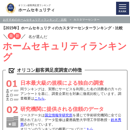
オリコン顧客満足度ランキング
ホームセキュリティ
おすすめのホームセキュリティランキング・比較
カスタマーセンター
【2015年】ホームセキュリティのカスタマーセンターランキング・比較
／
／
最
新
名が選んだ
ホームセキュリティランキン
グ
オリコン顧客満足度調査の特徴
日本最大級の規模による独自の調査
同ランキングは、実際にサービスを利用した名の消費者の方々の
アンケートを基に、調査企業社を対象に徹底比較しています。調
査概要は
こちら
。
研究機関に提供される信頼のデータ
ソースデータは
国立情報学研究所
を通じて学術研究機関に全て公
開されており、データ監修は慶應義塾大学理工学部教授・
鈴木秀
男
氏が行っています。
オリコンのランキングの概要については
こちら
。