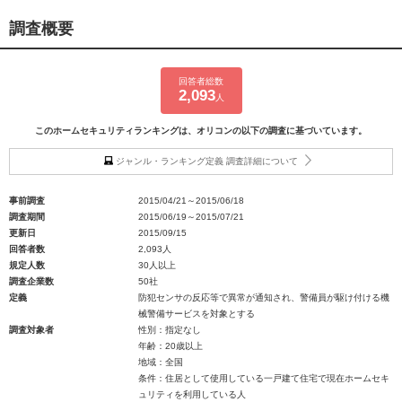
調査概要
回答者総数
2,093
人
このホームセキュリティランキングは、オリコンの以下の調査に基づいています。
ジャンル・ランキング定義 調査詳細について
事前調査
2015/04/21～2015/06/18
調査期間
2015/06/19～2015/07/21
更新日
2015/09/15
回答者数
2,093人
規定人数
30人以上
調査企業数
50社
定義
防犯センサの反応等で異常が通知され、警備員が駆け付ける機
械警備サービスを対象とする
調査対象者
性別：指定なし
年齢：20歳以上
地域：全国
条件：住居として使用している一戸建て住宅で現在ホームセキ
ュリティを利用している人