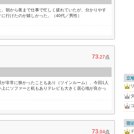
た。朝から夜まで仕事で忙しく疲れていたが、分かりやす
ぐに行けたのが嬉しかった。（40代／男性）
73
.27
点
立
屋が非常に狭かったこともあり（ツインルーム）、今回1人
い上にソファーと机もありテレビも大きく居心地が良かっ
宿
73
.04
点