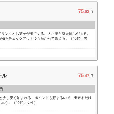
75
.63
点
ドリンクとお菓子が出てくる。大浴場と露天風呂がある。
荷物をチェックアウト後も預かって貰える。（40代／男
75
テル
.47
点
判
だと少し安く泊まれる、ポイントも貯まるので、出来るだけ
思う。（40代／女性）