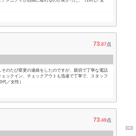
でアメニティが自由に取れるのが良かった。（20代／女
73
.87
点
しそのたび変更の連絡をしたのですが、親切で丁寧な電話
チェックイン、チェックアウトも迅速で丁寧で、スタッフ
0代／女性）
73
.49
点
PR