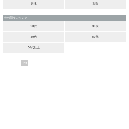
男性
女性
年代別ランキング
20代
30代
40代
50代
60代以上
PR