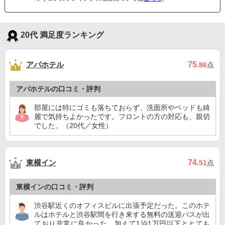
20代 満足度ランキング
アパホテル
75
.86
点
アパホテルの口コミ・評判
部屋には特にゴミも落ちておらず、洗面所やベッドも綺
麗で気持ちよかったです。フロントの方の対応も、親切
でした。（20代／女性）
東横イン
74
.51
点
東横インの口コミ・評判
渋谷駅近くのオフィスビルに出張予定だった。このホテ
ルはホテルと渋谷駅間を行き来する無料の送迎バスが出
ており非常に良かった。加えて1泊1万円以下ととても