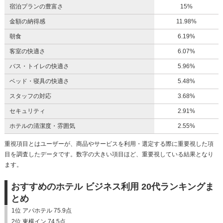
宿泊プランの豊富さ
15%
金額の納得感
11.98%
朝食
6.19%
客室の快適さ
6.07%
バス・トイレの快適さ
5.96%
ベッド・寝具の快適さ
5.48%
スタッフの対応
3.68%
セキュリティ
2.91%
ホテルの清潔度・雰囲気
2.55%
重視項目とはユーザーが、商品やサービスを利用・選定する際に重要視した項
目を調査したデータです。数字の大きい項目ほど、重要視している結果となり
ます。
おすすめのホテル ビジネス利用 20代ランキングま
とめ
1位 アパホテル 75.9点
2位 東横イン 74.5点