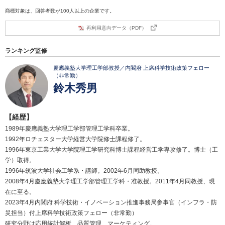
商標対象は、回答者数が100人以上の企業です。
再利用意向データ（PDF）
ランキング監修
慶應義塾大学理工学部教授／内閣府 上席科学技術政策フェロー
（非常勤）
鈴木秀男
【経歴】
1989年慶應義塾大学理工学部管理工学科卒業。
1992年ロチェスター大学経営大学院修士課程修了。
1996年東京工業大学大学院理工学研究科博士課程経営工学専攻修了。博士（工
学）取得。
1996年筑波大学社会工学系・講師。2002年6月同助教授。
2008年4月慶應義塾大学理工学部管理工学科・准教授。2011年4月同教授、現
在に至る。
2023年4月内閣府 科学技術・イノベーション推進事務局参事官（インフラ・防
災担当）付上席科学技術政策フェロー（非常勤）
研究分野は応用統計解析、品質管理、マーケティング。