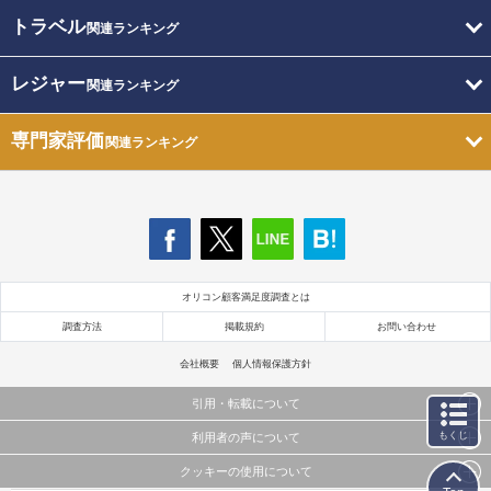
トラベル
関連ランキング
レジャー
関連ランキング
専門家評価
関連ランキング
オリコン顧客満足度調査とは
調査方法
掲載規約
お問い合わせ
会社概要
個人情報保護方針
引用・転載について
もくじ
利用者の声について
当サイトで公開されている情報（文字、写真、イラスト、画像データ等）及びこれらの配置・
編集および構造などについての著作権は株式会社oricon MEに帰属しております。
クッキーの使用について
当サイトに掲載している内容はすべてサービスの利用者が提出された見解・感想です。
これらの情報を権利者の許可なく無断転載・複製などの二次利用を行うことは固く禁じており