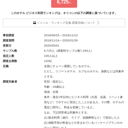
6,725
人
このホテル ビジネス利用ランキングは、オリコンの以下の調査に基づいています。
ジャンル・ランキング定義 調査詳細について
事前調査
2019/06/25～2019/11/13
調査期間
2019/11/14～2020/01/29
更新日
2020/05/01
サンプル数
6,725人（調査時サンプル数7,294人）
規定人数
100人以上
調査企業数
120社
定義
全国にチェーン展開しているホテル。
ただし、リゾートホテル、カプセルホテル、旅館などは対象外
とする。
調査対象者
性別：指定なし
年齢：18歳以上
地域：全国
条件：過去1年以内にビジネス利用（出張、会議、イベント参
加など）でホテルに宿泊したことがある人。その際、ホテルの
選定に関与し、料金を把握している人。
なお、下記回答者は対象外とする。
(1) 観光利用（旅行、ライブ、冠婚葬祭など）で宿泊した人
(2) 移動手段の料金などが含まれているパッケージプランのホ
テルに宿泊した人