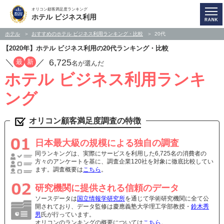
オリコン顧客満足度ランキング
ホテル ビジネス利用
ホテル
おすすめのホテル ビジネス利用ランキング・比較
20代
【2020年】ホテル ビジネス利用の20代ランキング・比較
／
／
6,725
最
新
名が選んだ
ホテル ビジネス利用ランキ
ング
オリコン顧客満足度調査の特徴
日本最大級の規模による独自の調査
同ランキングは、実際にサービスを利用した6,725名の消費者の
方々のアンケートを基に、調査企業120社を対象に徹底比較してい
ます。調査概要は
こちら
。
研究機関に提供される信頼のデータ
ソースデータは
国立情報学研究所
を通じて学術研究機関に全て公
開されており、データ監修は慶應義塾大学理工学部教授・
鈴木秀
男
氏が行っています。
オリコンのランキングの概要については
こちら
。