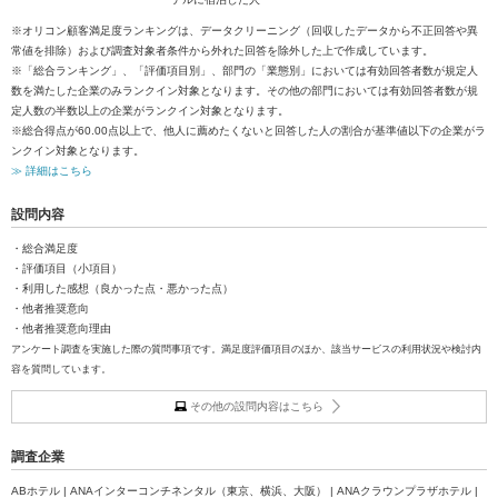
※オリコン顧客満足度ランキングは、データクリーニング（回収したデータから不正回答や異
常値を排除）および調査対象者条件から外れた回答を除外した上で作成しています。
※「総合ランキング」、「評価項目別」、部門の「業態別」においては有効回答者数が規定人
数を満たした企業のみランクイン対象となります。その他の部門においては有効回答者数が規
定人数の半数以上の企業がランクイン対象となります。
※総合得点が60.00点以上で、他人に薦めたくないと回答した人の割合が基準値以下の企業がラ
ンクイン対象となります。
≫ 詳細はこちら
設問内容
・総合満足度
・評価項目（小項目）
・利用した感想（良かった点・悪かった点）
・他者推奨意向
・他者推奨意向理由
アンケート調査を実施した際の質問事項です。満足度評価項目のほか、該当サービスの利用状況や検討内
容を質問しています。
その他の設問内容はこちら
調査企業
ABホテル | ANAインターコンチネンタル（東京、横浜、大阪） | ANAクラウンプラザホテル |