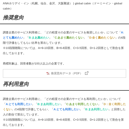
ANAホリデイ・イン（札幌、仙台、金沢、大阪難波） | global cabin（ドーミーイン・global
cabin）
推奨意向
調査企業のサービス利用者に、「どの程度その企業のサービスを推奨したいか」について「
A:
とても薦めたい
」「
B:まあ薦めたい
」「
C:あまり薦めたくない
」「
D:全く薦めたくない
」の4段
階で評価をしてもらい比率を算出しています。
※10段階聴取については、A=9-10回答、B=6-8回答、C=3-5回答、D=1-2回答として割合を算
出しております。
商標対象は、回答者数が100人以上の企業です。
推奨意向データ（PDF）
再利用意向
調査企業のサービス利用者に、「どの程度その企業のサービスを再利用したいか」について
「
A:とても利用したい
」「
B:まあ利用したい
」「
C:あまり利用したくない
」「
D：全く利用した
くない
」の4段階で評価してもらい、「
A:とても利用したい
」「
B:まあ利用したい
」と回答した
人の割合で算出しています。
※10段階聴取については、A=9-10回答、B=6-8回答、C=3-5回答、D=1-2回答として割合を算
出しております。