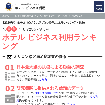
オリコン顧客満足度ランキング
ホテル ビジネス利用
ホテル
おすすめのホテル ビジネス利用ランキング・比較
60代以上
【2020年】ホテル ビジネス利用の60代以上ランキング・比較
／
／
6,725
最
新
名が選んだ
ホテル ビジネス利用ランキ
ング
オリコン顧客満足度調査の特徴
日本最大級の規模による独自の調査
同ランキングは、実際にサービスを利用した6,725名の消費者の
方々のアンケートを基に、調査企業120社を対象に徹底比較してい
ます。調査概要は
こちら
。
研究機関に提供される信頼のデータ
ソースデータは
国立情報学研究所
を通じて学術研究機関に全て公
開されており、データ監修は慶應義塾大学理工学部教授・
鈴木秀
男
氏が行っています。
オリコンのランキングの概要については
こちら
。