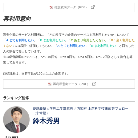
推奨意向データ（PDF）
再利用意向
調査企業のサービス利用者に、「どの程度その企業のサービスを再利用したいか」について
「
A:とても利用したい
」「
B:まあ利用したい
」「
C:あまり利用したくない
」「
D：全く利用した
くない
」の4段階で評価してもらい、「
A:とても利用したい
」「
B:まあ利用したい
」と回答した
人の割合で算出しています。
※10段階聴取については、A=9-10回答、B=6-8回答、C=3-5回答、D=1-2回答として割合を算
出しております。
商標対象は、回答者数が100人以上の企業です。
再利用意向データ（PDF）
ランキング監修
慶應義塾大学理工学部教授／内閣府 上席科学技術政策フェロー
（非常勤）
鈴木秀男