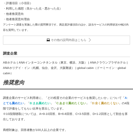
・評価項目（小項目）
・利用した感想（良かった点・悪かった点）
・他者推奨意向
・他者推奨意向理由
アンケート調査を実施した際の質問事項です。満足度評価項目のほか、該当サービスの利用状況や検討内
容を質問しています。
その他の設問内容はこちら
調査企業
ABホテル | ANAインターコンチネンタル（東京、横浜、大阪） | ANAクラウンプラザホテル |
ANAホリデイ・イン（札幌、仙台、金沢、大阪難波） | global cabin（ドーミーイン・global
cabin）
推奨意向
調査企業のサービス利用者に、「どの程度その企業のサービスを推奨したいか」について「
A:
とても薦めたい
」「
B:まあ薦めたい
」「
C:あまり薦めたくない
」「
D:全く薦めたくない
」の4段
階で評価をしてもらい比率を算出しています。
※10段階聴取については、A=9-10回答、B=6-8回答、C=3-5回答、D=1-2回答として割合を算
出しております。
商標対象は、回答者数が100人以上の企業です。