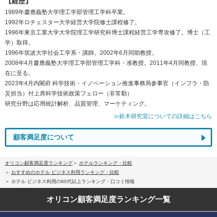
【経歴】
1989年慶應義塾大学理工学部管理工学科卒業。
1992年ロチェスター大学経営大学院修士課程修了。
1996年東京工業大学大学院理工学研究科博士課程経営工学専攻修了。博士（工
学）取得。
1996年筑波大学社会工学系・講師。2002年6月同助教授。
2008年4月慶應義塾大学理工学部管理工学科・准教授。2011年4月同教授、現
在に至る。
2023年4月内閣府 科学技術・イノベーション推進事務局参事官（インフラ・防
災担当）付上席科学技術政策フェロー（非常勤）
研究分野は応用統計解析、品質管理、マーケティング。
≫鈴木研究室についての詳細はこちら
顧客満足度について
オリコン顧客満足度ランキング
ホテルランキング・比較
おすすめのホテル ビジネス利用ランキング・比較
ホテル ビジネス利用の60代以上ランキング・口コミ情報
オリコン顧客満足度
ランキング一覧