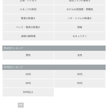
立地・アクセス
宿泊プランの豊富さ
スタッフの対応
ホテルの清潔度・雰囲気
客室の快適さ
バス・トイレの快適さ
ベッド・寝具の快適さ
朝食
金額の納得感
セキュリティ
男女別ランキング
男性
女性
年代別ランキング
20代
30代
40代
50代
60代以上
PR