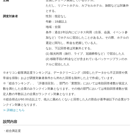
定義
全国にチェーン展開しているホテル。
ただし、リゾートホテル、カプセルホテル、旅館などは対象外
とする。
調査対象者
性別：指定なし
年齢：18歳以上
地域：全国
条件：過去1年以内にビジネス利用（出張、会議、イベント参
加など）でホテルに宿泊したことがある人。その際、ホテルの
選定に関与し、料金を把握している人。
なお、下記回答者は対象外とする。
(1) 観光利用（旅行、ライブ、冠婚葬祭など）で宿泊した人
(2) 移動手段の料金などが含まれているパッケージプランのホ
テルに宿泊した人
※オリコン顧客満足度ランキングは、データクリーニング（回収したデータから不正回答や異
常値を排除）および調査対象者条件から外れた回答を除外した上で作成しています。
※「総合ランキング」、「評価項目別」、部門の「業態別」においては有効回答者数が規定人
数を満たした企業のみランクイン対象となります。その他の部門においては有効回答者数が規
定人数の半数以上の企業がランクイン対象となります。
※総合得点が60.00点以上で、他人に薦めたくないと回答した人の割合が基準値以下の企業がラ
ンクイン対象となります。
≫ 詳細はこちら
設問内容
・総合満足度