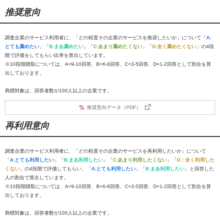
推奨意向
調査企業のサービス利用者に、「どの程度その企業のサービスを推奨したいか」について「
A:
とても薦めたい
」「
B:まあ薦めたい
」「
C:あまり薦めたくない
」「
D:全く薦めたくない
」の4段
階で評価をしてもらい比率を算出しています。
※10段階聴取については、A=9-10回答、B=6-8回答、C=3-5回答、D=1-2回答として割合を算
出しております。
商標対象は、回答者数が100人以上の企業です。
推奨意向データ（PDF）
再利用意向
調査企業のサービス利用者に、「どの程度その企業のサービスを再利用したいか」について
「
A:とても利用したい
」「
B:まあ利用したい
」「
C:あまり利用したくない
」「
D：全く利用した
くない
」の4段階で評価してもらい、「
A:とても利用したい
」「
B:まあ利用したい
」と回答した
人の割合で算出しています。
※10段階聴取については、A=9-10回答、B=6-8回答、C=3-5回答、D=1-2回答として割合を算
出しております。
商標対象は、回答者数が100人以上の企業です。