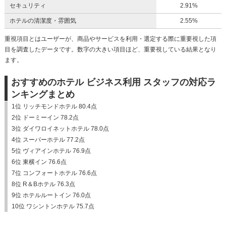
セキュリティ
2.91%
ホテルの清潔度・雰囲気
2.55%
重視項目とはユーザーが、商品やサービスを利用・選定する際に重要視した項
目を調査したデータです。数字の大きい項目ほど、重要視している結果となり
ます。
おすすめのホテル ビジネス利用 スタッフの対応ラ
ンキングまとめ
1位 リッチモンドホテル 80.4点
2位 ドーミーイン 78.2点
3位 ダイワロイネットホテル 78.0点
4位 スーパーホテル 77.2点
5位 ヴィアインホテル 76.9点
6位 東横イン 76.6点
7位 コンフォートホテル 76.6点
8位 R＆Bホテル 76.3点
9位 ホテルルートイン 76.0点
10位 ワシントンホテル 75.7点