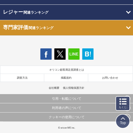
レジャー
関連ランキング
専門家評価
関連ランキング
オリコン顧客満足度調査とは
調査方法
掲載規約
お問い合わせ
会社概要
個人情報保護方針
引用・転載について
もくじ
利用者の声について
当サイトで公開されている情報（文字、写真、イラスト、画像データ等）及びこれらの配置・
編集および構造などについての著作権は株式会社oricon MEに帰属しております。
クッキーの使用について
当サイトに掲載している内容はすべてサービスの利用者が提出された見解・感想です。
これらの情報を権利者の許可なく無断転載・複製などの二次利用を行うことは固く禁じており
Top
弊社が内容について正確性を含め一切保証するものではありません。
ます。
このサイトでは Cookie を使用して、ユーザーに合わせたコンテンツや広告の表示、ソーシャル
© oricon ME inc.
弊社の見解・ 意見ではないことをご理解いただいた上でご覧ください。
メディア機能の提供、広告の表示回数やクリック数の測定を行っています。