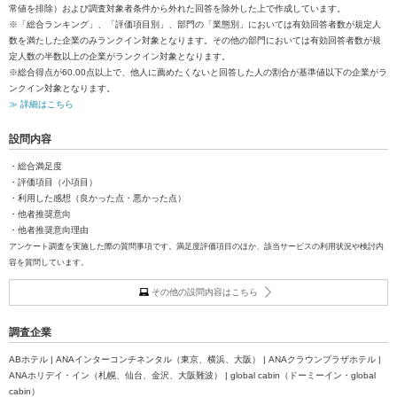
常値を排除）および調査対象者条件から外れた回答を除外した上で作成しています。
※「総合ランキング」、「評価項目別」、部門の「業態別」においては有効回答者数が規定人
数を満たした企業のみランクイン対象となります。その他の部門においては有効回答者数が規
定人数の半数以上の企業がランクイン対象となります。
※総合得点が60.00点以上で、他人に薦めたくないと回答した人の割合が基準値以下の企業がラ
ンクイン対象となります。
≫ 詳細はこちら
設問内容
・総合満足度
・評価項目（小項目）
・利用した感想（良かった点・悪かった点）
・他者推奨意向
・他者推奨意向理由
アンケート調査を実施した際の質問事項です。満足度評価項目のほか、該当サービスの利用状況や検討内
容を質問しています。
その他の設問内容はこちら
調査企業
ABホテル | ANAインターコンチネンタル（東京、横浜、大阪） | ANAクラウンプラザホテル |
ANAホリデイ・イン（札幌、仙台、金沢、大阪難波） | global cabin（ドーミーイン・global
cabin）