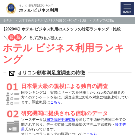
オリコン顧客満足度ランキング
ホテル ビジネス利用
ホテル
おすすめのホテル ビジネス利用ランキング・比較
スタッフの対応
【2020年】ホテル ビジネス利用のスタッフの対応ランキング・比較
／
／
6,725
最
新
名が選んだ
ホテル ビジネス利用ランキ
ング
オリコン顧客満足度調査の特徴
日本最大級の規模による独自の調査
同ランキングは、実際にサービスを利用した6,725名の消費者の
方々のアンケートを基に、調査企業120社を対象に徹底比較してい
ます。調査概要は
こちら
。
研究機関に提供される信頼のデータ
ソースデータは
国立情報学研究所
を通じて学術研究機関に全て公
開されており、データ監修は慶應義塾大学理工学部教授・
鈴木秀
男
氏が行っています。
オリコンのランキングの概要については
こちら
。