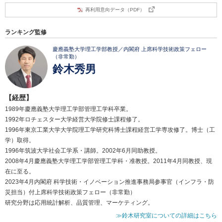
再利用意向データ（PDF）
ランキング監修
慶應義塾大学理工学部教授／内閣府 上席科学技術政策フェロー
（非常勤）
鈴木秀男
【経歴】
1989年慶應義塾大学理工学部管理工学科卒業。
1992年ロチェスター大学経営大学院修士課程修了。
1996年東京工業大学大学院理工学研究科博士課程経営工学専攻修了。博士（工
学）取得。
1996年筑波大学社会工学系・講師。2002年6月同助教授。
2008年4月慶應義塾大学理工学部管理工学科・准教授。2011年4月同教授、現
在に至る。
2023年4月内閣府 科学技術・イノベーション推進事務局参事官（インフラ・防
災担当）付上席科学技術政策フェロー（非常勤）
研究分野は応用統計解析、品質管理、マーケティング。
≫鈴木研究室についての詳細はこちら