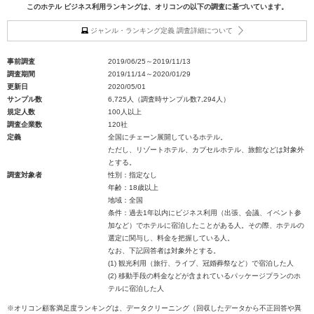
このホテル ビジネス利用ランキングは、オリコンの以下の調査に基づいています。
ジャンル・ランキング定義 調査詳細について
事前調査
2019/06/25～2019/11/13
調査期間
2019/11/14～2020/01/29
更新日
2020/05/01
サンプル数
6,725人（調査時サンプル数7,294人）
規定人数
100人以上
調査企業数
120社
定義
全国にチェーン展開しているホテル。
ただし、リゾートホテル、カプセルホテル、旅館などは対象外
とする。
調査対象者
性別：指定なし
年齢：18歳以上
地域：全国
条件：過去1年以内にビジネス利用（出張、会議、イベント参
加など）でホテルに宿泊したことがある人。その際、ホテルの
選定に関与し、料金を把握している人。
なお、下記回答者は対象外とする。
(1) 観光利用（旅行、ライブ、冠婚葬祭など）で宿泊した人
(2) 移動手段の料金などが含まれているパッケージプランのホ
テルに宿泊した人
※オリコン顧客満足度ランキングは、データクリーニング（回収したデータから不正回答や異