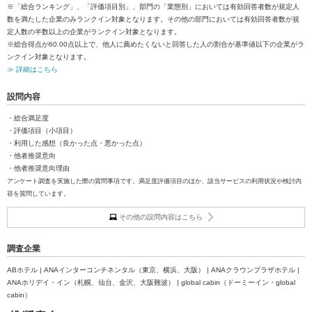
※「総合ランキング」、「評価項目別」、部門の「業態別」においては有効回答者数が規定人
数を満たした企業のみランクイン対象となります。その他の部門においては有効回答者数が規
定人数の半数以上の企業がランクイン対象となります。
※総合得点が60.00点以上で、他人に薦めたくないと回答した人の割合が基準値以下の企業がラ
ンクイン対象となります。
≫ 詳細はこちら
設問内容
・総合満足度
・評価項目（小項目）
・利用した感想（良かった点・悪かった点）
・他者推奨意向
・他者推奨意向理由
アンケート調査を実施した際の質問事項です。満足度評価項目のほか、該当サービスの利用状況や検討内
容を質問しています。
その他の設問内容はこちら
調査企業
ABホテル | ANAインターコンチネンタル（東京、横浜、大阪） | ANAクラウンプラザホテル |
ANAホリデイ・イン（札幌、仙台、金沢、大阪難波） | global cabin（ドーミーイン・global
cabin）