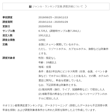
ジャンル・ランキング定義 調査詳細について
事前調査
2019/06/25～2019/11/13
調査期間
2019/11/14～2020/01/29
更新日
2020/05/01
サンプル数
6,725人（調査時サンプル数7,294人）
規定人数
100人以上
調査企業数
120社
定義
全国にチェーン展開しているホテル。
ただし、リゾートホテル、カプセルホテル、旅館などは対象外
とする。
調査対象者
性別：指定なし
年齢：18歳以上
地域：全国
条件：過去1年以内にビジネス利用（出張、会議、イベント参
加など）でホテルに宿泊したことがある人。その際、ホテルの
選定に関与し、料金を把握している人。
なお、下記回答者は対象外とする。
(1) 観光利用（旅行、ライブ、冠婚葬祭など）で宿泊した人
(2) 移動手段の料金などが含まれているパッケージプランのホ
テルに宿泊した人
※オリコン顧客満足度ランキングは、データクリーニング（回収したデータから不正回答や異
常値を排除）および調査対象者条件から外れた回答を除外した上で作成しています。