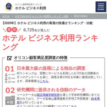
オリコン顧客満足度ランキング
ホテル ビジネス利用
ホテル
おすすめのホテル ビジネス利用ランキング・比較
客室の快適さ
【2020年】ホテル ビジネス利用の客室の快適さランキング・比較
／
／
6,725
最
新
名が選んだ
ホテル ビジネス利用ランキ
ング
オリコン顧客満足度調査の特徴
日本最大級の規模による独自の調査
同ランキングは、実際にサービスを利用した6,725名の消費者の
方々のアンケートを基に、調査企業120社を対象に徹底比較してい
ます。調査概要は
こちら
。
研究機関に提供される信頼のデータ
ソースデータは
国立情報学研究所
を通じて学術研究機関に全て公
開されており、データ監修は慶應義塾大学理工学部教授・
鈴木秀
男
氏が行っています。
オリコンのランキングの概要については
こちら
。