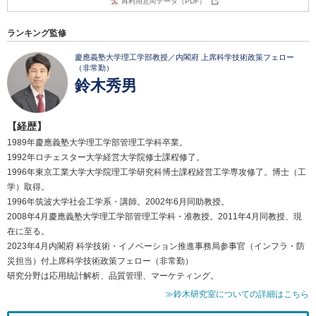
再利用意向データ（PDF）
ランキング監修
慶應義塾大学理工学部教授／内閣府 上席科学技術政策フェロー
（非常勤）
鈴木秀男
【経歴】
1989年慶應義塾大学理工学部管理工学科卒業。
1992年ロチェスター大学経営大学院修士課程修了。
1996年東京工業大学大学院理工学研究科博士課程経営工学専攻修了。博士（工
学）取得。
1996年筑波大学社会工学系・講師。2002年6月同助教授。
2008年4月慶應義塾大学理工学部管理工学科・准教授。2011年4月同教授、現
在に至る。
2023年4月内閣府 科学技術・イノベーション推進事務局参事官（インフラ・防
災担当）付上席科学技術政策フェロー（非常勤）
研究分野は応用統計解析、品質管理、マーケティング。
≫鈴木研究室についての詳細はこちら