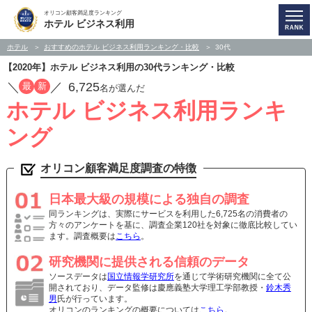
オリコン顧客満足度ランキング
ホテル ビジネス利用
ホテル
おすすめのホテル ビジネス利用ランキング・比較
30代
【2020年】ホテル ビジネス利用の30代ランキング・比較
／
／
6,725
最
新
名が選んだ
ホテル ビジネス利用ランキ
ング
オリコン顧客満足度調査の特徴
日本最大級の規模による独自の調査
同ランキングは、実際にサービスを利用した6,725名の消費者の
方々のアンケートを基に、調査企業120社を対象に徹底比較してい
ます。調査概要は
こちら
。
研究機関に提供される信頼のデータ
ソースデータは
国立情報学研究所
を通じて学術研究機関に全て公
開されており、データ監修は慶應義塾大学理工学部教授・
鈴木秀
男
氏が行っています。
オリコンのランキングの概要については
こちら
。