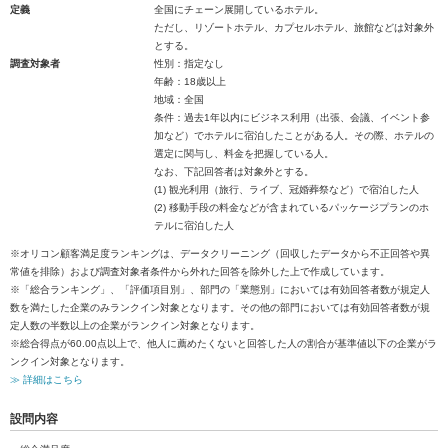
定義
全国にチェーン展開しているホテル。
ただし、リゾートホテル、カプセルホテル、旅館などは対象外
とする。
調査対象者
性別：指定なし
年齢：18歳以上
地域：全国
条件：過去1年以内にビジネス利用（出張、会議、イベント参
加など）でホテルに宿泊したことがある人。その際、ホテルの
選定に関与し、料金を把握している人。
なお、下記回答者は対象外とする。
(1) 観光利用（旅行、ライブ、冠婚葬祭など）で宿泊した人
(2) 移動手段の料金などが含まれているパッケージプランのホ
テルに宿泊した人
※オリコン顧客満足度ランキングは、データクリーニング（回収したデータから不正回答や異
常値を排除）および調査対象者条件から外れた回答を除外した上で作成しています。
※「総合ランキング」、「評価項目別」、部門の「業態別」においては有効回答者数が規定人
数を満たした企業のみランクイン対象となります。その他の部門においては有効回答者数が規
定人数の半数以上の企業がランクイン対象となります。
※総合得点が60.00点以上で、他人に薦めたくないと回答した人の割合が基準値以下の企業がラ
ンクイン対象となります。
≫ 詳細はこちら
設問内容