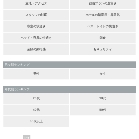
立地・アクセス
宿泊プランの豊富さ
スタッフの対応
ホテルの清潔度・雰囲気
客室の快適さ
バス・トイレの快適さ
ベッド・寝具の快適さ
朝食
金額の納得感
セキュリティ
男女別ランキング
男性
女性
年代別ランキング
20代
30代
40代
50代
60代以上
PR