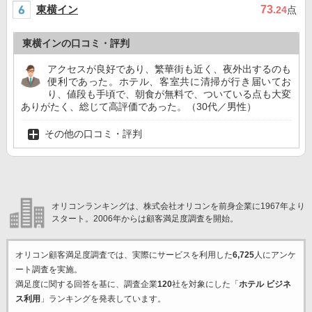
東横イン
73
.24
点
東横インの口コミ・評判
アクセスが良好であり、繁華街も近く、夜外出するのも
便利であった。ホテル、客室共に清掃が行き届いてお
り、値段も手頃で、朝食が無料で、ついている点も大変
ありがたく、総じて高評価であった。（30代／男性）
その他の口コミ・評判
オリコンランキングは、株式会社オリコンを前身企業に1967年より
スタート。2006年からは顧客満足度調査を開始。
オリコン顧客満足度調査では、実際にサービスを利用した
6,725
人にアンケ
ート調査を実施。
満足度に関する回答を基に、調査企業
120
社を対象にした「
ホテル ビジネ
ス利用
」ランキングを発表しています。