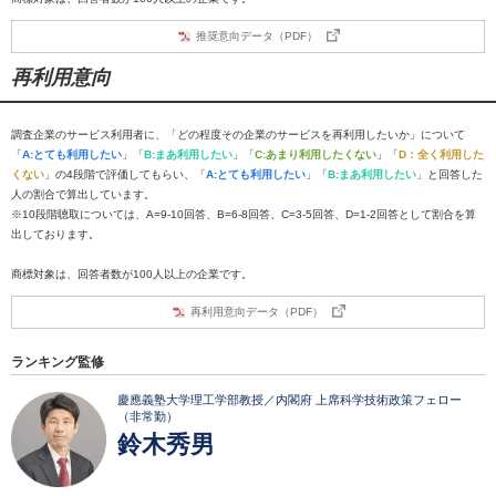
推奨意向データ（PDF）
再利用意向
調査企業のサービス利用者に、「どの程度その企業のサービスを再利用したいか」について
「
A:とても利用したい
」「
B:まあ利用したい
」「
C:あまり利用したくない
」「
D：全く利用した
くない
」の4段階で評価してもらい、「
A:とても利用したい
」「
B:まあ利用したい
」と回答した
人の割合で算出しています。
※10段階聴取については、A=9-10回答、B=6-8回答、C=3-5回答、D=1-2回答として割合を算
出しております。
商標対象は、回答者数が100人以上の企業です。
再利用意向データ（PDF）
ランキング監修
慶應義塾大学理工学部教授／内閣府 上席科学技術政策フェロー
（非常勤）
鈴木秀男