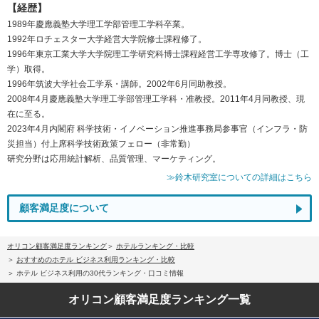
【経歴】
1989年慶應義塾大学理工学部管理工学科卒業。
1992年ロチェスター大学経営大学院修士課程修了。
1996年東京工業大学大学院理工学研究科博士課程経営工学専攻修了。博士（工
学）取得。
1996年筑波大学社会工学系・講師。2002年6月同助教授。
2008年4月慶應義塾大学理工学部管理工学科・准教授。2011年4月同教授、現
在に至る。
2023年4月内閣府 科学技術・イノベーション推進事務局参事官（インフラ・防
災担当）付上席科学技術政策フェロー（非常勤）
研究分野は応用統計解析、品質管理、マーケティング。
≫鈴木研究室についての詳細はこちら
顧客満足度について
オリコン顧客満足度ランキング
ホテルランキング・比較
おすすめのホテル ビジネス利用ランキング・比較
ホテル ビジネス利用の30代ランキング・口コミ情報
オリコン顧客満足度
ランキング一覧