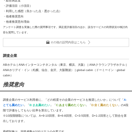
・総合満足度
・評価項目（小項目）
・利用した感想（良かった点・悪かった点）
・他者推奨意向
・他者推奨意向理由
アンケート調査を実施した際の質問事項です。満足度評価項目のほか、該当サービスの利用状況や検討内
容を質問しています。
その他の設問内容はこちら
調査企業
ABホテル | ANAインターコンチネンタル（東京、横浜、大阪） | ANAクラウンプラザホテル |
ANAホリデイ・イン（札幌、仙台、金沢、大阪難波） | global cabin（ドーミーイン・global
cabin）
推奨意向
調査企業のサービス利用者に、「どの程度その企業のサービスを推奨したいか」について「
A:
とても薦めたい
」「
B:まあ薦めたい
」「
C:あまり薦めたくない
」「
D:全く薦めたくない
」の4段
階で評価をしてもらい比率を算出しています。
※10段階聴取については、A=9-10回答、B=6-8回答、C=3-5回答、D=1-2回答として割合を算
出しております。
商標対象は、回答者数が100人以上の企業です。