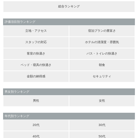
総合ランキング
評価項目別ランキング
立地・アクセス
宿泊プランの豊富さ
スタッフの対応
ホテルの清潔度・雰囲気
客室の快適さ
バス・トイレの快適さ
ベッド・寝具の快適さ
朝食
金額の納得感
セキュリティ
男女別ランキング
男性
女性
年代別ランキング
20代
30代
40代
50代