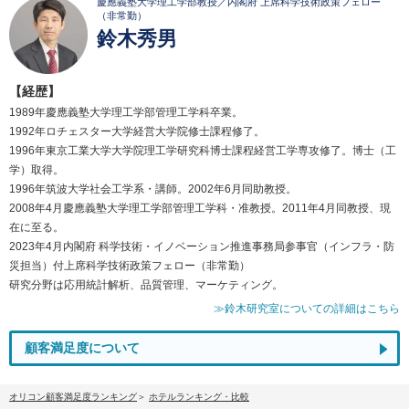
慶應義塾大学理工学部教授／内閣府 上席科学技術政策フェロー
（非常勤）
鈴木秀男
【経歴】
1989年慶應義塾大学理工学部管理工学科卒業。
1992年ロチェスター大学経営大学院修士課程修了。
1996年東京工業大学大学院理工学研究科博士課程経営工学専攻修了。博士（工
学）取得。
1996年筑波大学社会工学系・講師。2002年6月同助教授。
2008年4月慶應義塾大学理工学部管理工学科・准教授。2011年4月同教授、現
在に至る。
2023年4月内閣府 科学技術・イノベーション推進事務局参事官（インフラ・防
災担当）付上席科学技術政策フェロー（非常勤）
研究分野は応用統計解析、品質管理、マーケティング。
≫鈴木研究室についての詳細はこちら
顧客満足度について
オリコン顧客満足度ランキング
ホテルランキング・比較