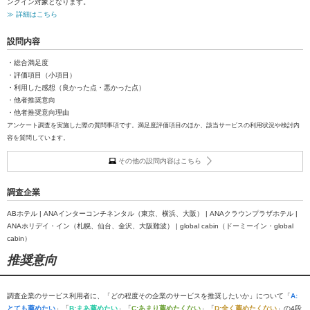
ンクイン対象となります。
≫ 詳細はこちら
設問内容
・総合満足度
・評価項目（小項目）
・利用した感想（良かった点・悪かった点）
・他者推奨意向
・他者推奨意向理由
アンケート調査を実施した際の質問事項です。満足度評価項目のほか、該当サービスの利用状況や検討内
容を質問しています。
その他の設問内容はこちら
調査企業
ABホテル | ANAインターコンチネンタル（東京、横浜、大阪） | ANAクラウンプラザホテル |
ANAホリデイ・イン（札幌、仙台、金沢、大阪難波） | global cabin（ドーミーイン・global
cabin）
推奨意向
調査企業のサービス利用者に、「どの程度その企業のサービスを推奨したいか」について「
A:
とても薦めたい
」「
B:まあ薦めたい
」「
C:あまり薦めたくない
」「
D:全く薦めたくない
」の4段