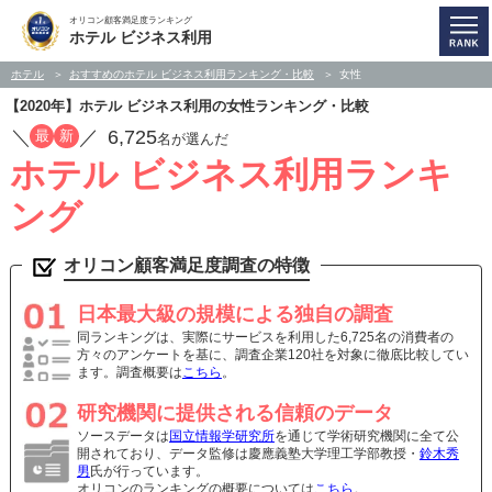
オリコン顧客満足度ランキング
ホテル ビジネス利用
ホテル
おすすめのホテル ビジネス利用ランキング・比較
女性
【2020年】ホテル ビジネス利用の女性ランキング・比較
／
／
6,725
最
新
名が選んだ
ホテル ビジネス利用ランキ
ング
オリコン顧客満足度調査の特徴
日本最大級の規模による独自の調査
同ランキングは、実際にサービスを利用した6,725名の消費者の
方々のアンケートを基に、調査企業120社を対象に徹底比較してい
ます。調査概要は
こちら
。
研究機関に提供される信頼のデータ
ソースデータは
国立情報学研究所
を通じて学術研究機関に全て公
開されており、データ監修は慶應義塾大学理工学部教授・
鈴木秀
男
氏が行っています。
オリコンのランキングの概要については
こちら
。