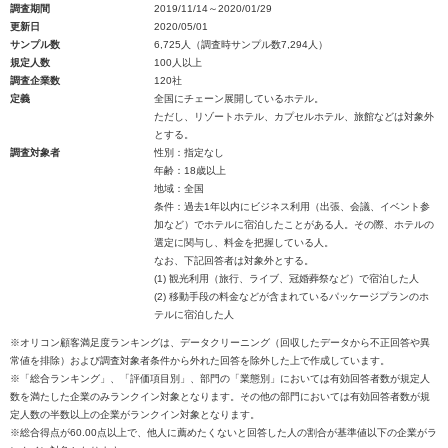
調査期間
2019/11/14～2020/01/29
更新日
2020/05/01
サンプル数
6,725人（調査時サンプル数7,294人）
規定人数
100人以上
調査企業数
120社
定義
全国にチェーン展開しているホテル。
ただし、リゾートホテル、カプセルホテル、旅館などは対象外
とする。
調査対象者
性別：指定なし
年齢：18歳以上
地域：全国
条件：過去1年以内にビジネス利用（出張、会議、イベント参
加など）でホテルに宿泊したことがある人。その際、ホテルの
選定に関与し、料金を把握している人。
なお、下記回答者は対象外とする。
(1) 観光利用（旅行、ライブ、冠婚葬祭など）で宿泊した人
(2) 移動手段の料金などが含まれているパッケージプランのホ
テルに宿泊した人
※オリコン顧客満足度ランキングは、データクリーニング（回収したデータから不正回答や異
常値を排除）および調査対象者条件から外れた回答を除外した上で作成しています。
※「総合ランキング」、「評価項目別」、部門の「業態別」においては有効回答者数が規定人
数を満たした企業のみランクイン対象となります。その他の部門においては有効回答者数が規
定人数の半数以上の企業がランクイン対象となります。
※総合得点が60.00点以上で、他人に薦めたくないと回答した人の割合が基準値以下の企業がラ