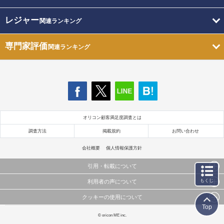
レジャー
関連ランキング
専門家評価
関連ランキング
オリコン顧客満足度調査とは
調査方法
掲載規約
お問い合わせ
会社概要
個人情報保護方針
引用・転載について
もくじ
利用者の声について
当サイトで公開されている情報（文字、写真、イラスト、画像データ等）及びこれらの配置・
編集および構造などについての著作権は株式会社oricon MEに帰属しております。
クッキーの使用について
当サイトに掲載している内容はすべてサービスの利用者が提出された見解・感想です。
これらの情報を権利者の許可なく無断転載・複製などの二次利用を行うことは固く禁じており
Top
弊社が内容について正確性を含め一切保証するものではありません。
ます。
このサイトでは Cookie を使用して、ユーザーに合わせたコンテンツや広告の表示、ソーシャル
© oricon ME inc.
弊社の見解・ 意見ではないことをご理解いただいた上でご覧ください。
メディア機能の提供、広告の表示回数やクリック数の測定を行っています。