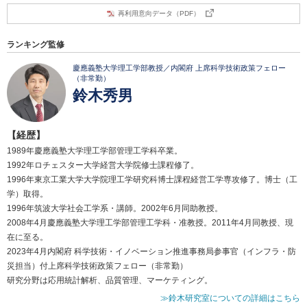
再利用意向データ（PDF）
ランキング監修
慶應義塾大学理工学部教授／内閣府 上席科学技術政策フェロー
（非常勤）
鈴木秀男
【経歴】
1989年慶應義塾大学理工学部管理工学科卒業。
1992年ロチェスター大学経営大学院修士課程修了。
1996年東京工業大学大学院理工学研究科博士課程経営工学専攻修了。博士（工
学）取得。
1996年筑波大学社会工学系・講師。2002年6月同助教授。
2008年4月慶應義塾大学理工学部管理工学科・准教授。2011年4月同教授、現
在に至る。
2023年4月内閣府 科学技術・イノベーション推進事務局参事官（インフラ・防
災担当）付上席科学技術政策フェロー（非常勤）
研究分野は応用統計解析、品質管理、マーケティング。
≫鈴木研究室についての詳細はこちら