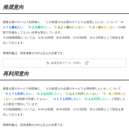
推奨意向
調査企業のサービス利用者に、「どの程度その企業のサービスを推奨したいか」について「
A:
とても薦めたい
」「
B:まあ薦めたい
」「
C:あまり薦めたくない
」「
D:全く薦めたくない
」の4段
階で評価をしてもらい比率を算出しています。
※10段階聴取については、A=9-10回答、B=6-8回答、C=3-5回答、D=1-2回答として割合を算
出しております。
商標対象は、回答者数が100人以上の企業です。
推奨意向データ（PDF）
再利用意向
調査企業のサービス利用者に、「どの程度その企業のサービスを再利用したいか」について
「
A:とても利用したい
」「
B:まあ利用したい
」「
C:あまり利用したくない
」「
D：全く利用した
くない
」の4段階で評価してもらい、「
A:とても利用したい
」「
B:まあ利用したい
」と回答した
人の割合で算出しています。
※10段階聴取については、A=9-10回答、B=6-8回答、C=3-5回答、D=1-2回答として割合を算
出しております。
商標対象は、回答者数が100人以上の企業です。