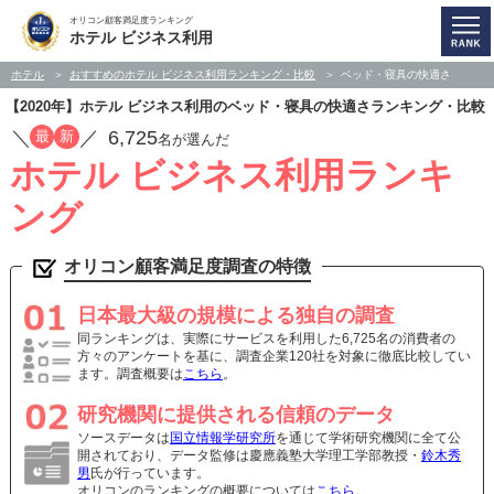
オリコン顧客満足度ランキング
ホテル ビジネス利用
ホテル
おすすめのホテル ビジネス利用ランキング・比較
ベッド・寝具の快適さ
【2020年】ホテル ビジネス利用のベッド・寝具の快適さランキング・比較
／
／
6,725
最
新
名が選んだ
ホテル ビジネス利用ランキ
ング
オリコン顧客満足度調査の特徴
日本最大級の規模による独自の調査
同ランキングは、実際にサービスを利用した6,725名の消費者の
方々のアンケートを基に、調査企業120社を対象に徹底比較してい
ます。調査概要は
こちら
。
研究機関に提供される信頼のデータ
ソースデータは
国立情報学研究所
を通じて学術研究機関に全て公
開されており、データ監修は慶應義塾大学理工学部教授・
鈴木秀
男
氏が行っています。
オリコンのランキングの概要については
こちら
。