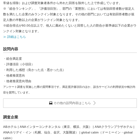
常値を排除）および調査対象者条件から外れた回答を除外した上で作成しています。
※「総合ランキング」、「評価項目別」、部門の「業態別」においては有効回答者数が規定人
数を満たした企業のみランクイン対象となります。その他の部門においては有効回答者数が規
定人数の半数以上の企業がランクイン対象となります。
※総合得点が60.00点以上で、他人に薦めたくないと回答した人の割合が基準値以下の企業がラ
ンクイン対象となります。
≫ 詳細はこちら
設問内容
・総合満足度
・評価項目（小項目）
・利用した感想（良かった点・悪かった点）
・他者推奨意向
・他者推奨意向理由
アンケート調査を実施した際の質問事項です。満足度評価項目のほか、該当サービスの利用状況や検討内
容を質問しています。
その他の設問内容はこちら
調査企業
ABホテル | ANAインターコンチネンタル（東京、横浜、大阪） | ANAクラウンプラザホテル |
ANAホリデイ・イン（札幌、仙台、金沢、大阪難波） | global cabin（ドーミーイン・global
cabin）