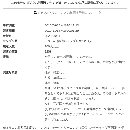
このホテル ビジネス利用ランキングは、オリコンの以下の調査に基づいています。
ジャンル・ランキング定義 調査詳細について
事前調査
2019/06/25～2019/11/13
調査期間
2019/11/14～2020/01/29
更新日
2020/05/01
サンプル数
6,725人（調査時サンプル数7,294人）
規定人数
100人以上
調査企業数
120社
定義
全国にチェーン展開しているホテル。
ただし、リゾートホテル、カプセルホテル、旅館などは対象外
とする。
調査対象者
性別：指定なし
年齢：18歳以上
地域：全国
条件：過去1年以内にビジネス利用（出張、会議、イベント参
加など）でホテルに宿泊したことがある人。その際、ホテルの
選定に関与し、料金を把握している人。
なお、下記回答者は対象外とする。
(1) 観光利用（旅行、ライブ、冠婚葬祭など）で宿泊した人
(2) 移動手段の料金などが含まれているパッケージプランのホ
テルに宿泊した人
※オリコン顧客満足度ランキングは、データクリーニング（回収したデータから不正回答や異