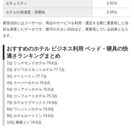
セキュリティ
2.91%
ホテルの清潔度・雰囲気
2.55%
重視項目とはユーザーが、商品やサービスを利用・選定する際に重要視した項
目を調査したデータです。数字の大きい項目ほど、重要視している結果となり
ます。
おすすめのホテル ビジネス利用 ベッド・寝具の快
適さランキングまとめ
1位 リッチモンドホテル 79.6点
2位 ダイワロイネットホテル 77.7点
3位 ドーミーイン 77.7点
4位 スーパーホテル 75.8点
5位 ヴィアインホテル 75.5点
6位 コンフォートホテル 75.3点
7位 ホテルリブマックス 74.9点
8位 ワシントンホテル 74.9点
9位 ホテルルートイン 74.8点
10位 東横イン 74.0点