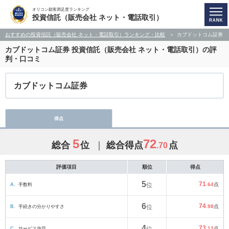
オリコン顧客満足度ランキング
投資信託（販売会社 ネット・電話取引）
おすすめの投資信託（販売会社 ネット・電話取引）ランキング・比較
カブドットコム証券
カブドットコム証券
投資信託（販売会社 ネット・電話取引）の評
判・口コミ
カブドットコム証券
得点
5
72
総合
位
総合得点
点
.70
評価項目
順位
得点
5
71
A.
手数料
位
.64
点
6
74
B.
手続きの分かりやすさ
位
.98
点
4
73
C.
サービス内容
.12
点