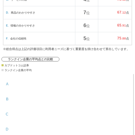
位
7
67
D.
商品のわかりやすさ
位
.12
点
6
65
E.
情報の分かりやすさ
位
.91
点
5
75
F.
会社の信頼性
位
.88
点
※総合得点は上記の評価項目に利用者ニーズに基づく重要度を掛け合わせて算出しています。
ランクイン企業の平均点との比較
カブドットコム証券
ランクイン企業の平均
A
B
C
D