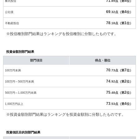
71
4
株式投信
.89点（第
位）
69
4
公社債
.32点（第
位）
78
1
不動産投信
.18点（第
位）
※投信種別部門結果はランキングを投信種別に分類したものです。
投資金額別部門結果
部門項目
得点・順位
70
7
100万円未満
.73点（第
位）
74
2
100万円～500万円未満
.92点（第
位）
75
2
500万円～1,000万円未満
.48点（第
位）
73
4
1,000万円以上
.53点（第
位）
※投資金額別部門結果はランキングを投資金額別に分類したものです。
投資信託目的別部門結果