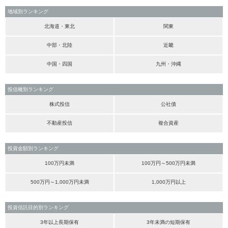
地域別ランキング
北海道・東北
関東
中部・北陸
近畿
中国・四国
九州・沖縄
投信種別ランキング
株式投信
公社債
不動産投信
複合資産
投資金額別ランキング
100万円未満
100万円～500万円未満
500万円～1,000万円未満
1,000万円以上
投資信託目的別ランキング
3年以上長期保有
3年未満の短期保有