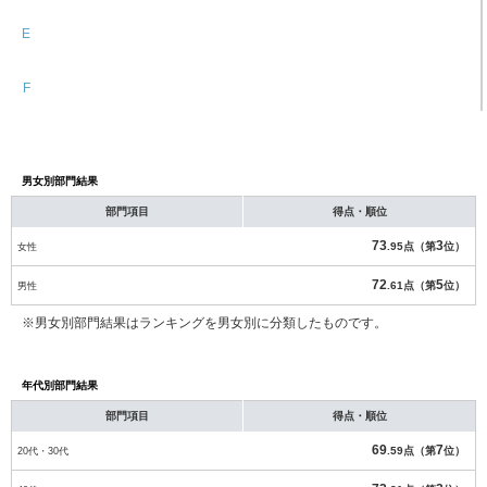
E
F
男女別部門結果
部門項目
得点・順位
73
3
女性
.95点（第
位）
72
5
男性
.61点（第
位）
※男女別部門結果はランキングを男女別に分類したものです。
年代別部門結果
部門項目
得点・順位
69
7
20代・30代
.59点（第
位）