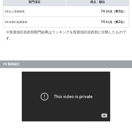
部門項目
得点・順位
74
3
3年以上長期保有
.20点（第
位）
74
2
3年未満の短期保有
.51点（第
位）
※投資信託目的別部門結果はランキングを投資信託目的別に分類したもので
す。
PR 動画紹介