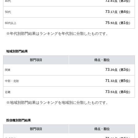
72
3
40代
.81点（第
位）
73
4
50代
.17点（第
位）
75
1
60代以上
.92点（第
位）
※年代別部門結果はランキングを年代別に分類したものです。
地域別部門結果
部門項目
得点・順位
73
3
関東
.20点（第
位）
71
5
中部・北陸
.32点（第
位）
73
4
近畿
.53点（第
位）
※地域別部門結果はランキングを地域別に分類したものです。
投信種別部門結果
部門項目
得点・順位