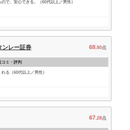
ので、安心できる。（60代以上／男性）
68
タンレー証券
.80
点
口コミ・評判
れる（60代以上／男性）
67
.28
点