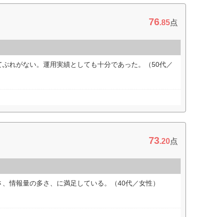
76
.85
点
てぶれがない。運用実績としても十分であった。（50代／
73
.20
点
さ、情報量の多さ、に満足している。（40代／女性）