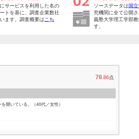
にサービスを利用した名の
ソースデータは
国立
ートを基に、調査企業数社
究機関に全て公開さ
います。調査概要は
こち
義塾大学理工学部教
す。
76
.86
点
を開いている。（40代／女性）