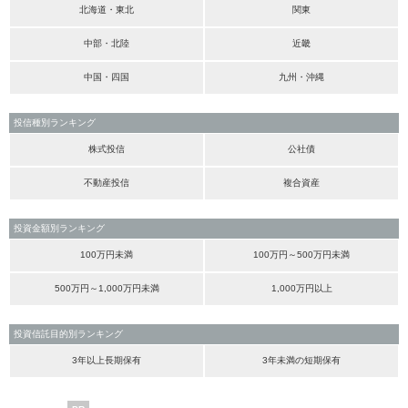
北海道・東北
関東
中部・北陸
近畿
中国・四国
九州・沖縄
投信種別ランキング
株式投信
公社債
不動産投信
複合資産
投資金額別ランキング
100万円未満
100万円～500万円未満
500万円～1,000万円未満
1,000万円以上
投資信託目的別ランキング
3年以上長期保有
3年未満の短期保有