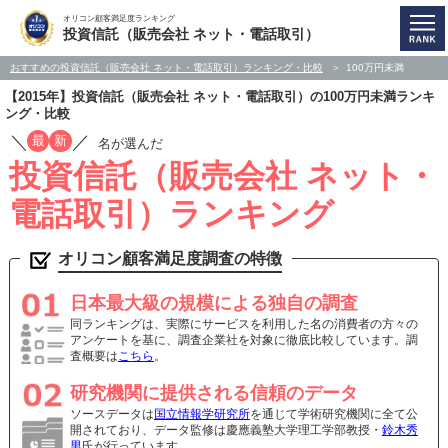
オリコン顧客満足度ランキング
投資信託（販売会社 ネット・電話取引）
おすすめの投資信託（販売会社 ネット・電話取引）ランキング・比較
100万円未満
【2015年】投資信託（販売会社 ネット・電話取引）の100万円未満ランキ
ング・比較
／
／
最
新
名が選んだ
投資信託（販売会社 ネット・
電話取引）ランキング
オリコン顧客満足度調査の特徴
日本最大級の規模による独自の調査
同ランキングは、実際にサービスを利用した名の消費者の方々の
アンケートを基に、調査企業社を対象に徹底比較しています。調
査概要は
こちら
。
研究機関に提供される信頼のデータ
ソースデータは
国立情報学研究所
を通じて学術研究機関に全て公
開されており、データ監修は慶應義塾大学理工学部教授・
鈴木秀
男
氏が行っています。