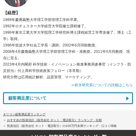
【経歴】
1989年慶應義塾大学理工学部管理工学科卒業。
1992年ロチェスター大学経営大学院修士課程修了。
1996年東京工業大学大学院理工学研究科博士課程経営工学専攻修了。博士（工
学）取得。
1996年筑波大学社会工学系・講師。2002年6月同助教授。
2008年4月慶應義塾大学理工学部管理工学科・准教授。2011年4月同教授、現
在に至る。
2023年4月内閣府 科学技術・イノベーション推進事務局参事官（インフラ・防
災担当）付上席科学技術政策フェロー（非常勤）
研究分野は応用統計解析、品質管理、マーケティング。
≫鈴木研究室についての詳細はこちら
顧客満足度について
オリコン顧客満足度ランキング
おすすめの投資信託（販売会社 ネット・電話取引）ランキング・比較
投資信託（販売会社 ネット・電話取引）の100万円未満ランキング・口コミ情報