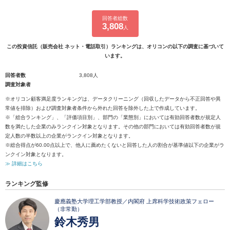
回答者総数
3,808
人
この投資信託（販売会社 ネット・電話取引）ランキングは、オリコンの以下の調査に基づいて
います。
回答者数
3,808人
調査対象者
※オリコン顧客満足度ランキングは、データクリーニング（回収したデータから不正回答や異
常値を排除）および調査対象者条件から外れた回答を除外した上で作成しています。
※「総合ランキング」、「評価項目別」、部門の「業態別」においては有効回答者数が規定人
数を満たした企業のみランクイン対象となります。その他の部門においては有効回答者数が規
定人数の半数以上の企業がランクイン対象となります。
※総合得点が60.00点以上で、他人に薦めたくないと回答した人の割合が基準値以下の企業がラ
ンクイン対象となります。
≫ 詳細はこちら
ランキング監修
慶應義塾大学理工学部教授／内閣府 上席科学技術政策フェロー
（非常勤）
鈴木秀男