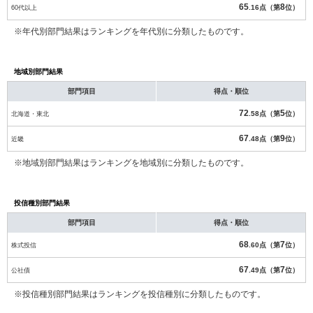
65
8
60代以上
.16点（第
位）
※年代別部門結果はランキングを年代別に分類したものです。
地域別部門結果
部門項目
得点・順位
72
5
北海道・東北
.58点（第
位）
67
9
近畿
.48点（第
位）
※地域別部門結果はランキングを地域別に分類したものです。
投信種別部門結果
部門項目
得点・順位
68
7
株式投信
.60点（第
位）
67
7
公社債
.49点（第
位）
※投信種別部門結果はランキングを投信種別に分類したものです。