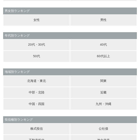
男女別ランキング
女性
男性
年代別ランキング
20代・30代
40代
50代
60代以上
地域別ランキング
北海道・東北
関東
中部・北陸
近畿
中国・四国
九州・沖縄
投信種別ランキング
株式投信
公社債