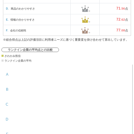
71
D.
商品のわかりやすさ
.56
点
72
E.
情報の分かりやすさ
.62
点
77
F.
会社の信頼性
.08
点
※総合得点は上記の評価項目に利用者ニーズに基づく重要度を掛け合わせて算出しています。
ランクイン企業の平均点との比較
さわかみ投信
ランクイン企業の平均
A
B
C
D