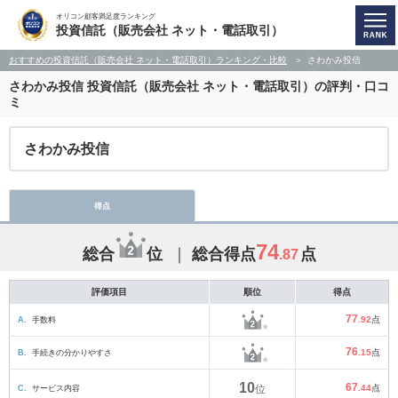
オリコン顧客満足度ランキング
投資信託（販売会社 ネット・電話取引）
おすすめの投資信託（販売会社 ネット・電話取引）ランキング・比較
さわかみ投信
さわかみ投信
投資信託（販売会社 ネット・電話取引）の評判・口コ
ミ
さわかみ投信
得点
74
総合
位
総合得点
点
.87
評価項目
順位
得点
77
A.
手数料
.92
点
76
B.
手続きの分かりやすさ
.15
点
10
67
C.
サービス内容
位
.44
点