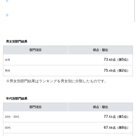
E
F
男女別部門結果
部門項目
得点・順位
73
5
女性
.60点（第
位）
75
2
男性
.49点（第
位）
※男女別部門結果はランキングを男女別に分類したものです。
年代別部門結果
部門項目
得点・順位
77
1
20代・30代
.51点（第
位）
67
8
40代
.58点（第
位）