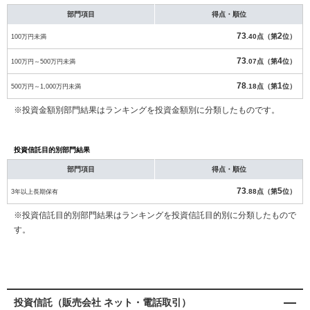
部門項目
得点・順位
73
2
100万円未満
.40点（第
位）
73
4
100万円～500万円未満
.07点（第
位）
78
1
500万円～1,000万円未満
.18点（第
位）
※投資金額別部門結果はランキングを投資金額別に分類したものです。
投資信託目的別部門結果
部門項目
得点・順位
73
5
3年以上長期保有
.88点（第
位）
※投資信託目的別部門結果はランキングを投資信託目的別に分類したもので
す。
投資信託（販売会社 ネット・電話取引）