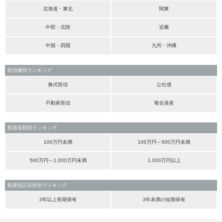
北海道・東北
関東
中部・北陸
近畿
中国・四国
九州・沖縄
投信種別ランキング
株式投信
公社債
不動産投信
複合資産
投資金額別ランキング
100万円未満
100万円～500万円未満
500万円～1,000万円未満
1,000万円以上
投資信託目的別ランキング
3年以上長期保有
3年未満の短期保有