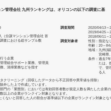
ョン管理会社 九州ランキングは、オリコンの以下の調査に基
0
調査期間
2020/04/13～2
2019/04/25～2
40人（分譲マンション管理会社 首
2018/06/11～2
調査における総サンプル数
調査対象者
性別：指定な
年齢：20～84
地域：九州(
宮崎県
行う企業
条件：過去7
管理組合サポート業務、管理員
たは、
務、清掃業務などを指す
で、管
る人
タクリーニング（回収したデータから不正回答や異常値を排除）
除外した上で作成しています。
部門の「業態別」においては有効回答者数が規定人数を満たした企業の
数以上の企業がランクイン対象となります。
薦めたくないと回答した人の割合が基準値以下の企業がランクイン対象とな