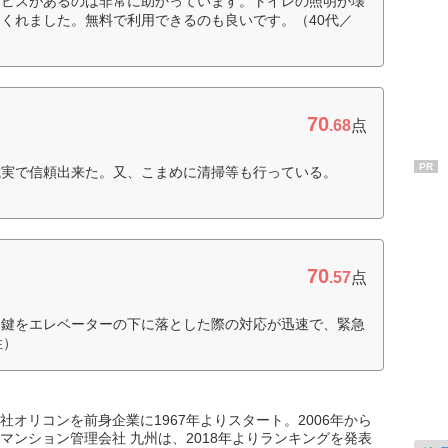
ービスがあるのは非常に助かっています。トイレの照明が壊
くれました。無料で利用できるのも良いです。（40代／
70
.68
点
PR
誠実で信頼出来た。又、こまめに清掃等も行っている。
70
.57
点
。鍵をエレベーターの下に落とした際の対応が迅速で、緊急
性）
オリコンを前身企業に1967年よりスタート。2006年から
マンション管理会社 九州は、2018年よりランキングを発表