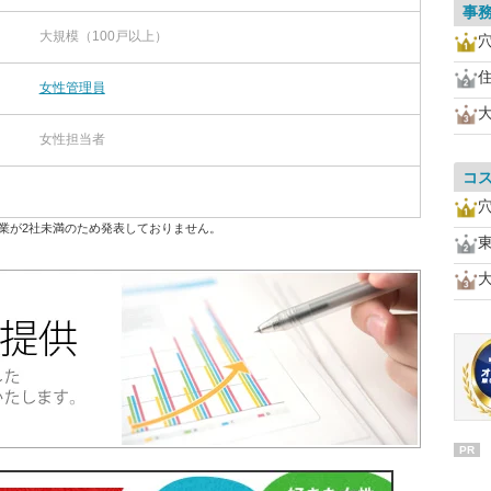
事
大規模（100戸以上）
女性管理員
女性担当者
コ
業が2社未満のため発表しておりません。
PR