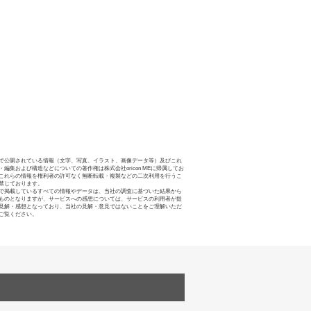
で公開されている情報（文字、写真、イラスト、画像データ等）及びこれ
・編集および構造などについての著作権は株式会社oricon MEに帰属してお
これらの情報を権利者の許可なく無断転載・複製などの二次利用を行うこ
禁じております。
で掲載しているすべての情報やデータは、当社の調査に基づいた結果から
ものとなりますが、サービスへの感想については、サービスの利用者が提
見解・感想となっており、当社の見解・意見ではないことをご理解いただ
ご覧ください。