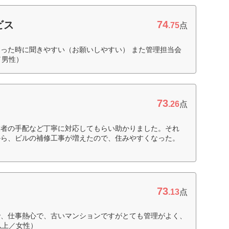
74
ビス
.75
点
った時に聞きやすい（お願いしやすい） また管理担当会
／男性）
73
.26
点
業者の手配など丁寧に対応してもらい助かりました。それ
から、ビルの補修工事が増えたので、住みやすくなった。
73
.13
点
で、仕事熱心で、古いマンションですがとても管理がよく、
以上／女性）