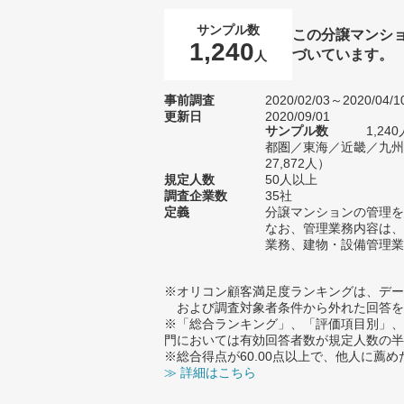
サンプル数
この分譲マンシ
1,240
づいています。
人
事前調査
2020/02/03～2020/04/1
更新日
2020/09/01
サンプル数
1,2
都圏／東海／近畿／九州
27,872人）
規定人数
50人以上
調査企業数
35社
定義
分譲マンションの管理を
なお、管理業務内容は、
業務、建物・設備管理業
※オリコン顧客満足度ランキングは、デー
および調査対象者条件から外れた回答を
※「総合ランキング」、「評価項目別」、
門においては有効回答者数が規定人数の半
※総合得点が60.00点以上で、他人に
≫ 詳細はこちら