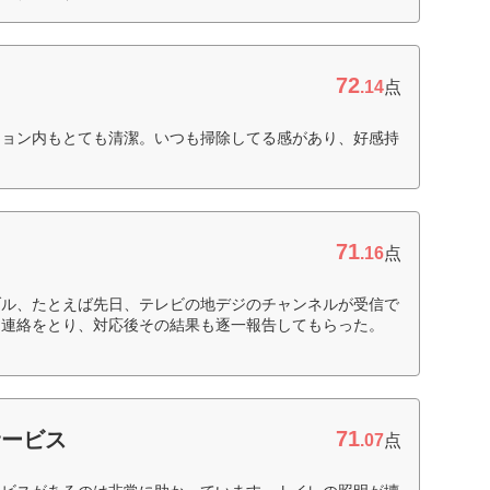
72
.14
点
ション内もとても清潔。いつも掃除してる感があり、好感持
71
.16
点
ブル、たとえば先日、テレビの地デジのチャンネルが受信で
に連絡をとり、対応後その結果も逐一報告してもらった。
71
サービス
.07
点