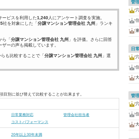
管
サービスを利用した
1,240
人にアンケート調査を実施。
35
社を対象にした「
分譲マンション管理会社 九州
」ランキ
から「
分譲マンション管理会社 九州
」を評価。さらに回答
ーザーの声も掲載しています。
日
からも比較することで「
分譲マンション管理会社 九州
」選
を項目別に並び替えて比較することが出来ます。
管
日常業務対応
管理会社担当者
コストパフォーマンス
20年以上30年未満