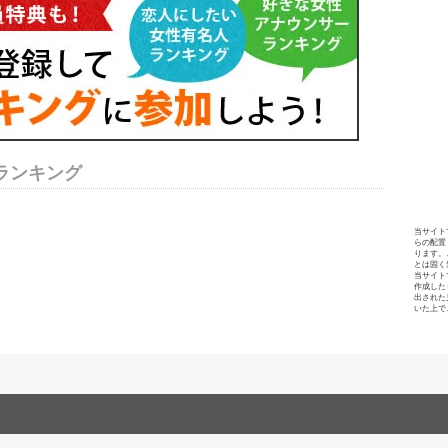
ランキング
当サイト
らの配置
ります。
とは固く
当サイト
作成した
出された
いた上で