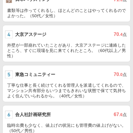
書類等は作ってくれるし、ほとんどのことはやってくれるので
よかった。（50代／女性）
大京アステージ
70
.4
点
外壁が一部崩れていたことがあり、大京アステージに連絡した
ところ、すぐに現場を見に来てくれたところ。（60代以上／男
性）
東急コミュニティー
70
.0
点
丁寧な仕事と長く続けてくれる管理人を派遣してくれるので、
マンション共有部分もいつまでもきれいな状態で保てて気持ち
よく住んでいられるから。（40代／女性）
合人社計画研究所
67
.6
点
臨時出費も少なく、値上げの状況にも管理費の値上げがない。
（50代／男性）