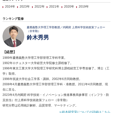
2024年
2023年
2022年
2021年
2020年
2019年
ランキング監修
慶應義塾大学理工学部教授／内閣府 上席科学技術政策フェロー
（非常勤）
鈴木秀男
【経歴】
1989年慶應義塾大学理工学部管理工学科卒業。
1992年ロチェスター大学経営大学院修士課程修了。
1996年東京工業大学大学院理工学研究科博士課程経営工学専攻修了。博士（工
学）取得。
1996年筑波大学社会工学系・講師。2002年6月同助教授。
2008年4月慶應義塾大学理工学部管理工学科・准教授。2011年4月同教授、現
在に至る。
2023年4月内閣府 科学技術・イノベーション推進事務局参事官（インフラ・防
災担当）付上席科学技術政策フェロー（非常勤）
研究分野は応用統計解析、品質管理、マーケティング。
≫鈴木研究室についての詳細はこちら