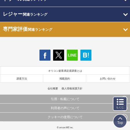
レジャー
関連ランキング
専門家評価
関連ランキング
オリコン顧客満足度調査とは
調査方法
掲載規約
お問い合わせ
会社概要
個人情報保護方針
引用・転載について
もくじ
利用者の声について
当サイトで公開されている情報（文字、写真、イラスト、画像データ等）及びこれらの配置・
編集および構造などについての著作権は株式会社oricon MEに帰属しております。
クッキーの使用について
当サイトに掲載している内容はすべてサービスの利用者が提出された見解・感想です。
これらの情報を権利者の許可なく無断転載・複製などの二次利用を行うことは固く禁じており
Top
弊社が内容について正確性を含め一切保証するものではありません。
ます。
このサイトでは Cookie を使用して、ユーザーに合わせたコンテンツや広告の表示、ソーシャル
© oricon ME inc.
弊社の見解・ 意見ではないことをご理解いただいた上でご覧ください。