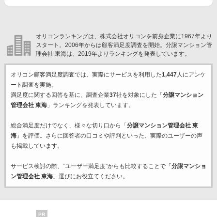
オリコンランキングは、株式会社オリコンを前身企業に1967年より
スタート。2006年からは顧客満足度調査を開始。分譲マンション管
理会社 東海は、2019年よりランキングを発表しています。
オリコン顧客満足度調査では、実際にサービスを利用した
1,447
人にアンケ
ート調査を実施。
満足度に関する回答を基に、調査企業
37
社を対象にした「
分譲マンション
管理会社 東海
」ランキングを発表しています。
総合満足度だけでなく、様々な切り口から「
分譲マンション管理会社 東
海
」を評価。さらに回答者の口コミや評判といった、実際のユーザーの声
も掲載しています。
サービス検討の際、“ユーザー満足度”からも比較することで「
分譲マンショ
ン管理会社 東海
」選びにお役立てください。
PR