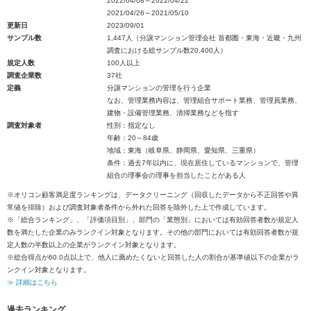
2022/04/08～2022/04/22
2021/04/26～2021/05/10
更新日
2023/09/01
サンプル数
1,447人（分譲マンション管理会社 首都圏・東海・近畿・九州
調査における総サンプル数20,400人）
規定人数
100人以上
調査企業数
37社
定義
分譲マンションの管理を行う企業
なお、管理業務内容は、管理組合サポート業務、管理員業務、
建物・設備管理業務、清掃業務などを指す
調査対象者
性別：指定なし
年齢：20～84歳
地域：東海（岐阜県、静岡県、愛知県、三重県）
条件：過去7年以内に、現在居住しているマンションで、管理
組合の理事会の理事を担当したことがある人
※オリコン顧客満足度ランキングは、データクリーニング（回収したデータから不正回答や異
常値を排除）および調査対象者条件から外れた回答を除外した上で作成しています。
※「総合ランキング」、「評価項目別」、部門の「業態別」においては有効回答者数が規定人
数を満たした企業のみランクイン対象となります。その他の部門においては有効回答者数が規
定人数の半数以上の企業がランクイン対象となります。
※総合得点が60.0点以上で、他人に薦めたくないと回答した人の割合が基準値以下の企業がラ
ンクイン対象となります。
≫ 詳細はこちら
過去ランキング